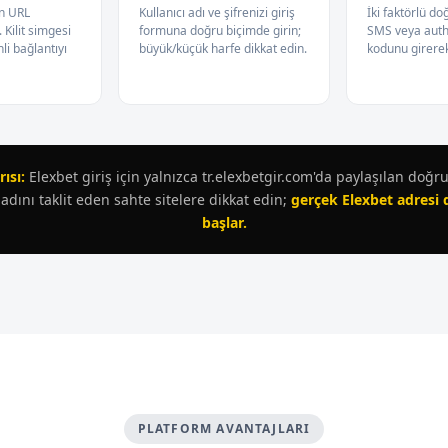
n URL
Kullanıcı adı ve şifrenizi giriş
İki faktörlü d
Kilit simgesi
formuna doğru biçimde girin;
SMS veya auth
nli bağlantıyı
büyük/küçük harfe dikkat edin.
kodunu girere
ısı:
Elexbet giriş için yalnızca tr.elexbetgir.com'da paylaşılan doğr
 adını taklit eden sahte sitelere dikkat edin;
gerçek Elexbet adresi d
başlar.
PLATFORM AVANTAJLARI