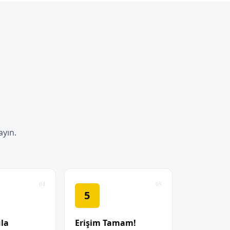
ayın.
5
la
Erişim Tamam!