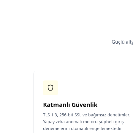
Güçlü alty
Katmanlı Güvenlik
TLS 1.3, 256-bit SSL ve bağımsız denetimler.
Yapay zeka anomali motoru şüpheli giriş
denemelerini otomatik engellemektedir.