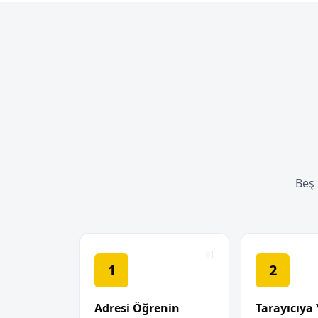
Beş 
1
2
Adresi Öğrenin
Tarayıcıya