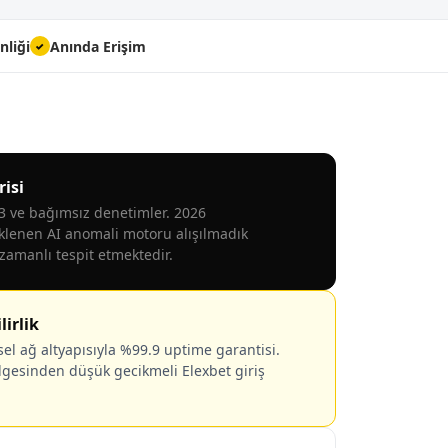
nliği
Anında Erişim
✓
isi
.3 ve bağımsız denetimler. 2026
klenen AI anomali motoru alışılmadık
 zamanlı tespit etmektedir.
lirlik
el ağ altyapısıyla %99.9 uptime garantisi.
lgesinden düşük gecikmeli Elexbet giriş