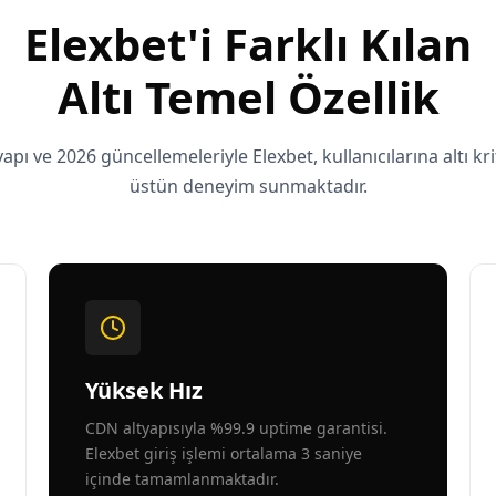
Elexbet'i Farklı Kılan
Altı Temel Özellik
apı ve 2026 güncellemeleriyle Elexbet, kullanıcılarına altı kr
üstün deneyim sunmaktadır.
Yüksek Hız
CDN altyapısıyla %99.9 uptime garantisi.
Elexbet giriş işlemi ortalama 3 saniye
içinde tamamlanmaktadır.