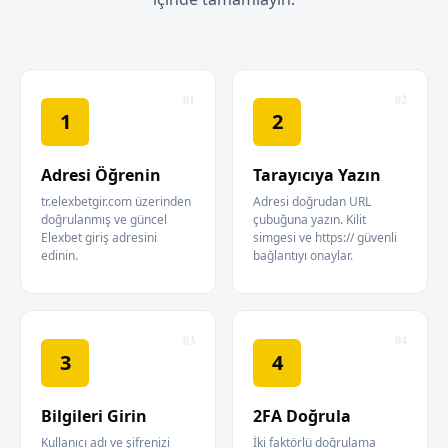
1
2
Adresi Öğrenin
Tarayıcıya Yazın
tr.elexbetgir.com üzerinden
Adresi doğrudan URL
doğrulanmış ve güncel
çubuğuna yazın. Kilit
Elexbet giriş adresini
simgesi ve https:// güvenli
edinin.
bağlantıyı onaylar.
3
4
Bilgileri Girin
2FA Doğrula
Kullanıcı adı ve şifrenizi
İki faktörlü doğrulama