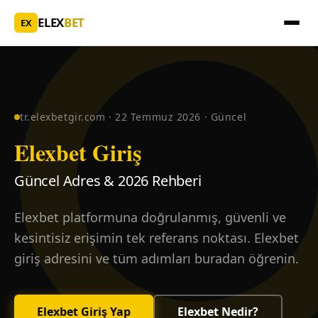
ELEX
BET
EX
tr.elexbetgir.com · 22 Temmuz 2026 · Güncel
Elexbet Giriş
Güncel Adres & 2026 Rehberi
Elexbet platformuna doğrulanmış, güvenli ve
kesintisiz erişimin tek referans noktası. Elexbet
giriş adresini ve tüm adımları buradan öğrenin.
Elexbet Giriş Yap
Elexbet Nedir?