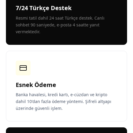
7/24 Türkçe Destek
Resmi tatil dahil 24 saat Türkçe destek. Canlı
sohbet 90 saniyede, e-posta 4 saatte yanıt
vermektedir.
Esnek Ödeme
Banka havalesi, kredi kartı, e-cüzdan ve kripto
dahil 10'dan fazla ödeme yöntemi. Şifreli altyapı
üzerinde güvenli işlem.