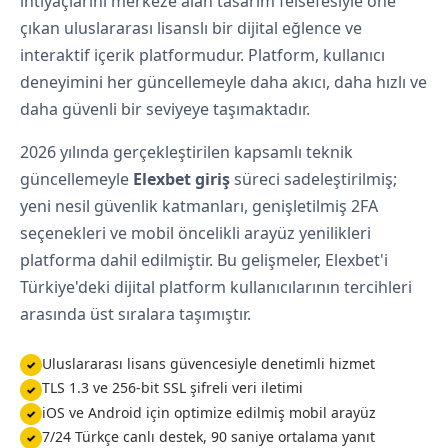
ihtiyaçlarını merkeze alan tasarım felsefesiyle öne
çıkan uluslararası lisanslı bir dijital eğlence ve
interaktif içerik platformudur. Platform, kullanıcı
deneyimini her güncellemeyle daha akıcı, daha hızlı ve
daha güvenli bir seviyeye taşımaktadır.
2026 yılında gerçekleştirilen kapsamlı teknik
güncellemeyle
Elexbet giriş
süreci sadeleştirilmiş;
yeni nesil güvenlik katmanları, genişletilmiş 2FA
seçenekleri ve mobil öncelikli arayüz yenilikleri
platforma dahil edilmiştir. Bu gelişmeler, Elexbet'i
Türkiye'deki dijital platform kullanıcılarının tercihleri
arasında üst sıralara taşımıştır.
Uluslararası lisans güvencesiyle denetimli hizmet
✓
TLS 1.3 ve 256-bit SSL şifreli veri iletimi
✓
iOS ve Android için optimize edilmiş mobil arayüz
✓
7/24 Türkçe canlı destek, 90 saniye ortalama yanıt
✓