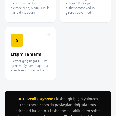
giriş formuna doğru
aktifse SMS veya
biçimde girin; büyük/küçük
authenticator kodunu
harfe dikkat edin.
girerek devam edin.
5
Erişim Tamam!
Elexbet giriş başarılı. Tüm
içerik ve üye avantajlarına
anında erişim sağladınız.
⚠ Güvenlik Uyarısı:
Elexbet giriş için yalnızca
tr.elexbetgir.com'da paylaşılan doğrulanmış
adresleri kullanın. Elexbet adını taklit eden sahte