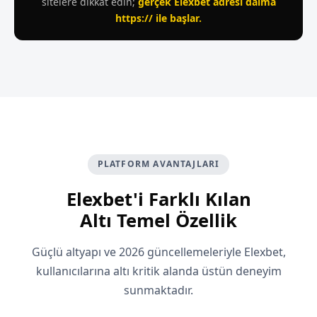
sitelere dikkat edin;
gerçek Elexbet adresi daima
https:// ile başlar.
PLATFORM AVANTAJLARI
Elexbet'i Farklı Kılan
Altı Temel Özellik
Güçlü altyapı ve 2026 güncellemeleriyle Elexbet,
kullanıcılarına altı kritik alanda üstün deneyim
sunmaktadır.