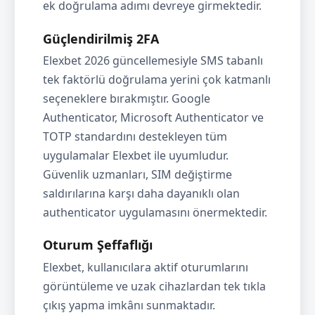
ek doğrulama adımı devreye girmektedir.
Güçlendirilmiş 2FA
Elexbet 2026 güncellemesiyle SMS tabanlı
tek faktörlü doğrulama yerini çok katmanlı
seçeneklere bırakmıştır. Google
Authenticator, Microsoft Authenticator ve
TOTP standardını destekleyen tüm
uygulamalar Elexbet ile uyumludur.
Güvenlik uzmanları, SIM değiştirme
saldırılarına karşı daha dayanıklı olan
authenticator uygulamasını önermektedir.
Oturum Şeffaflığı
Elexbet, kullanıcılara aktif oturumlarını
görüntüleme ve uzak cihazlardan tek tıkla
çıkış yapma imkânı sunmaktadır.