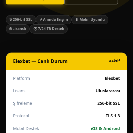
🔒 256-bit SSL
⚡ Anında Erişim
📱 Mobil Uyumlu
🌐 Lisanslı
🕐 7/24 TR Destek
Elexbet — Canlı Durum
Aktif
Platform
Elexbet
Lisans
Uluslararası
Şifreleme
256-bit SSL
Protokol
TLS 1.3
Mobil Destek
iOS & Android