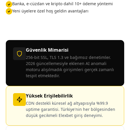
Banka, e-cüzdan ve kripto dahil 10+ ödeme yöntemi
✓
Yeni üyelere özel hoş geldin avantajları
✓
Güvenlik Mimarisi
256-bit SSL, TLS 1.3 ve bağımsız denetimler.
2026 güncellemesiyle eklenen AI anomali
motoru alışılmadık girişimleri gerçek zamanlı
tespit etmektedir.
Yüksek Erişilebilirlik
CDN destekli küresel ağ altyapısıyla %99.9
uptime garantisi. Türkiye'nin her bölgesinden
düşük gecikmeli Elexbet giriş deneyimi.