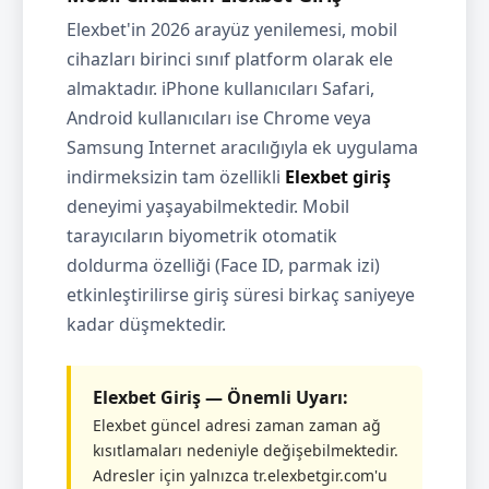
Elexbet'in 2026 arayüz yenilemesi, mobil
cihazları birinci sınıf platform olarak ele
almaktadır. iPhone kullanıcıları Safari,
Android kullanıcıları ise Chrome veya
Samsung Internet aracılığıyla ek uygulama
indirmeksizin tam özellikli
Elexbet giriş
deneyimi yaşayabilmektedir. Mobil
tarayıcıların biyometrik otomatik
doldurma özelliği (Face ID, parmak izi)
etkinleştirilirse giriş süresi birkaç saniyeye
kadar düşmektedir.
Elexbet Giriş — Önemli Uyarı:
Elexbet güncel adresi zaman zaman ağ
kısıtlamaları nedeniyle değişebilmektedir.
Adresler için yalnızca tr.elexbetgir.com'u