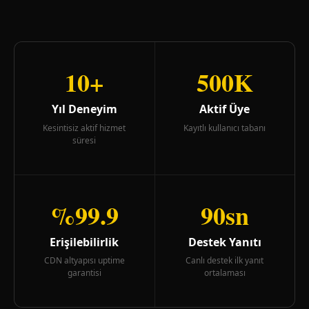
10+
500K
Yıl Deneyim
Aktif Üye
Kesintisiz aktif hizmet
Kayıtlı kullanıcı tabanı
süresi
%99.9
90sn
Erişilebilirlik
Destek Yanıtı
CDN altyapısı uptime
Canlı destek ilk yanıt
garantisi
ortalaması