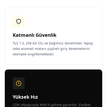
Katmanlı Güvenlik
TLS 1.3, 256-bit SSL ve bağımsız denetimler. Yapay
zeka anomali motoru şüpheli giriş denemelerini
otomatik engellemektedir.
Yüksek Hız
CDN altyapısıyla %99.9 uptime garantisi. Elexbet