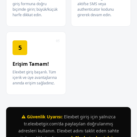
giriş formuna doğru
aktifse SMS veya
biçimde girin; büyük/küçük
authenticator kodunu
harfe dikkat edin.
girerek devam edin.
5
Erişim Tamam!
Elexbet giriş başarılı. Tüm
içerik ve üye avantajlarına
anında erişim sağladınız.
⚠ Güvenlik Uyarısı:
Elexbet giriş için yalnızca
tr.elexbetgir.com'da paylaşılan doğrulanmış
adresleri kullanın. Elexbet adını taklit eden sahte