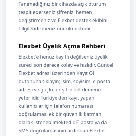
Tanımadığınız bir cihazda açık oturum
tespit ederseniz şifrenizi hemen
değiştirmeniz ve Elexbet destek ekibini
bilgilendirmeniz önerilmektedir.
Elexbet Üyelik Açma Rehberi
Elexbet'e henüz kayıtlı değilseniz üyelik
süreci son derece kolay ve hızlıdır. Güncel
Elexbet adresi üzerinden Kayıt Ol
butonuna tıklayın; isim, soyisim, e-posta
adresi ve güçlü bir şifre belirlemeniz
yeterlidir. Türkiye'den kayıt yapan
kullanıcılar için telefon numarası
doğrulaması ek bir güvenlik katmanı
olarak istenebilmektedir. E-posta ya da
SMS doğrulamasının ardından Elexbet