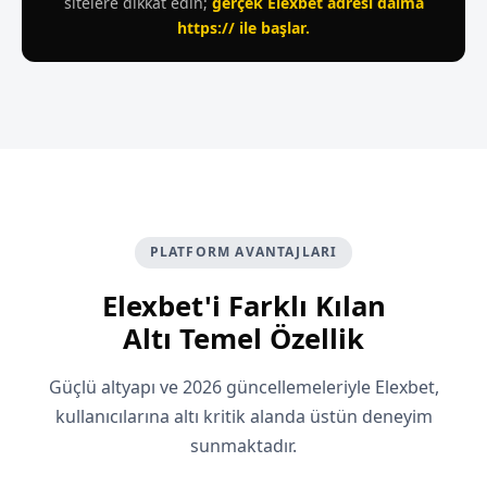
sitelere dikkat edin;
gerçek Elexbet adresi daima
https:// ile başlar.
PLATFORM AVANTAJLARI
Elexbet'i Farklı Kılan
Altı Temel Özellik
Güçlü altyapı ve 2026 güncellemeleriyle Elexbet,
kullanıcılarına altı kritik alanda üstün deneyim
sunmaktadır.