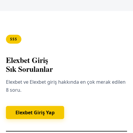
SSS
Elexbet Giriş
Sık Sorulanlar
Elexbet ve Elexbet giriş hakkında en çok merak edilen
8 soru.
Elexbet Giriş Yap