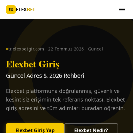
ELEX
BET
EX
tr.elexbetgir.com · 22 Temmuz 2026 · Güncel
Elexbet Giriş
Güncel Adres & 2026 Rehberi
Elexbet platformuna doğrulanmış, güvenli ve
kesintisiz erişimin tek referans noktası. Elexbet
giriş adresini ve tüm adımları buradan öğrenin.
Elexbet Giriş Yap
Elexbet Nedir?