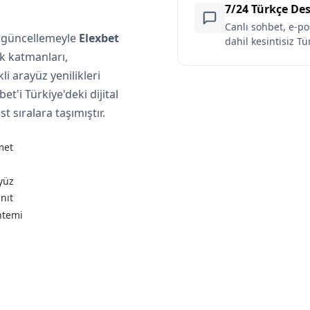
7/24 Türkçe De
Canlı sohbet, e-p
k güncellemeyle
Elexbet
dahil kesintisiz T
ik katmanları,
li arayüz yenilikleri
et'i Türkiye'deki dijital
t sıralara taşımıştır.
met
yüz
nıt
ntemi