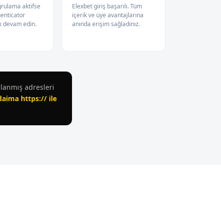
oğrulama aktifse
Elexbet giriş başarılı. Tüm
enticator
içerik ve üye avantajlarına
k devam edin.
anında erişim sağladınız.
ulanmış adresleri
aima https:// ile