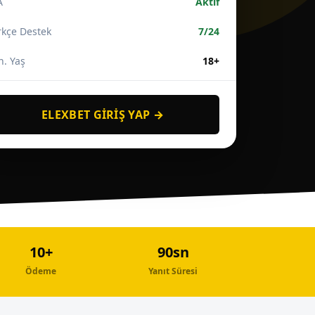
A
Aktif
rkçe Destek
7/24
n. Yaş
18+
ELEXBET GİRİŞ YAP →
10+
90sn
Ödeme
Yanıt Süresi