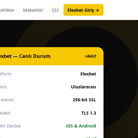
ellikler
Makaleler
SSS
Elexbet Giriş →
exbet — Canlı Durum
Aktif
atform
Elexbet
sans
Uluslararası
freleme
256-bit SSL
otokol
TLS 1.3
bil Destek
iOS & Android