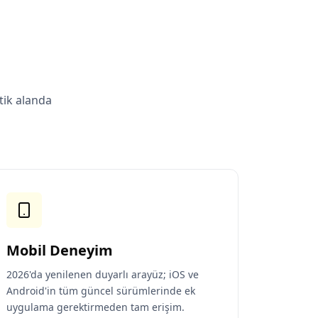
itik alanda
Mobil Deneyim
2026'da yenilenen duyarlı arayüz; iOS ve
Android'in tüm güncel sürümlerinde ek
uygulama gerektirmeden tam erişim.