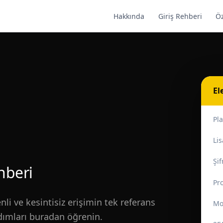
Hakkında
Giriş Rehberi
Öz
El
Pl
Li
Şi
hberi
Pr
i ve kesintisiz erişimin tek referans
Mo
adımları buradan öğrenin.