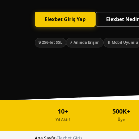
Elexbet Giriş Yap
Elexbet Nedir
🔒 256-bit SSL
⚡ Anında Erişim
📱 Mobil Uyumlu
10+
500K+
Yıl Aktif
Üye
Ana Sayfa
›
Elexbet Giriş