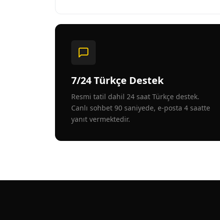
7/24 Türkçe Destek
Resmi tatil dahil 24 saat Türkçe destek.
Canlı sohbet 90 saniyede, e-posta 4 saatte
yanıt vermektedir.