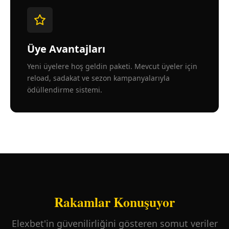
Üye Avantajları
Yeni üyelere hoş geldin paketi. Mevcut üyeler için
reload, sadakat ve sezon kampanyalarıyla
ödüllendirme sistemi.
Rakamlar Konuşuyor
Elexbet'in güvenilirliğini gösteren somut veriler