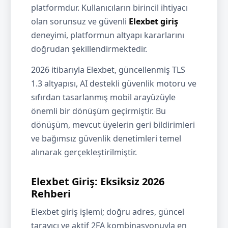
platformdur. Kullanıcıların birincil ihtiyacı
olan sorunsuz ve güvenli
Elexbet giriş
deneyimi, platformun altyapı kararlarını
doğrudan şekillendirmektedir.
2026 itibarıyla Elexbet, güncellenmiş TLS
1.3 altyapısı, AI destekli güvenlik motoru ve
sıfırdan tasarlanmış mobil arayüzüyle
önemli bir dönüşüm geçirmiştir. Bu
dönüşüm, mevcut üyelerin geri bildirimleri
ve bağımsız güvenlik denetimleri temel
alınarak gerçekleştirilmiştir.
Elexbet Giriş: Eksiksiz 2026
Rehberi
Elexbet giriş işlemi; doğru adres, güncel
tarayıcı ve aktif 2FA kombinasyonuyla en