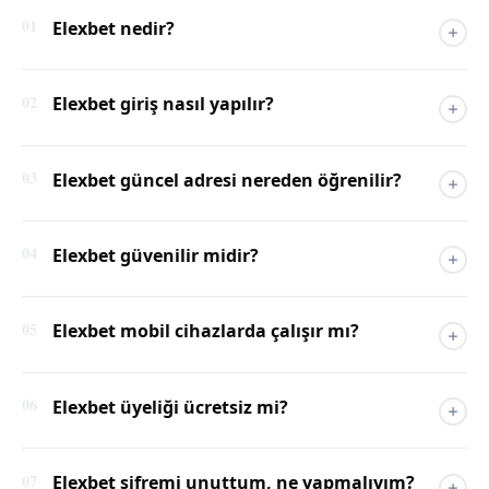
01
Elexbet nedir?
Elexbet, uluslararası lisans kapsamında faaliyet
02
Elexbet giriş nasıl yapılır?
gösteren, Türk kullanıcılara tam Türkçe arayüz ve 7/24
destek sunan dijital eğlence ve interaktif içerik
platformudur. Güvenlik odaklı altyapısı ve kesintisiz
tr.elexbetgir.com üzerinden doğrulanmış güncel
03
Elexbet güncel adresi nereden öğrenilir?
erişim altyapısıyla kullanıcı memnuniyetini öncelikli
Elexbet giriş adresini edinin. Adresi tarayıcınıza
hedef olarak benimseyen Elexbet, yıllar içinde güçlü
doğrudan yazın; URL'de kilit simgesi ve "https://"
bir üye tabanı oluşturmuştur.
olduğunu doğrulayın. Kullanıcı adı ve şifrenizi giriş
Elexbet güncel giriş adresi için tr.elexbetgir.com
04
Elexbet güvenilir midir?
formuna girin, Giriş butonuna tıklayın. 2FA aktifse
sayfasını düzenli olarak takip edin. Adres değişiklikleri
SMS ya da authenticator kodunuzu da girerek işlemi
anlık olarak güncellenmektedir. Arama motorlarından
tamamlayın.
ulaşılan sonuçlar her zaman resmi adres
Evet. Elexbet, uluslararası lisans çerçevesinde faaliyet
05
Elexbet mobil cihazlarda çalışır mı?
olmayabileceğinden, doğrulama için bu sayfayı
göstermekte olup bağımsız güvenlik denetimlerinden
kullanın ve adresi tarayıcınızda yer imi olarak
geçmektedir. 256-bit SSL şifreleme, TLS 1.3 protokolü
kaydedin.
ve yapay zeka destekli anomali tespiti, platformun
Evet. Elexbet'in 2026'da yenilenen duyarlı (responsive)
06
Elexbet üyeliği ücretsiz mi?
güvenlik standartlarını yüksek tutmaktadır.
arayüzü iOS ve Android'in tüm güncel sürümlerinde
sorunsuz çalışmaktadır. Ek uygulama indirmeye gerek
kalmadan mobil tarayıcıdan Elexbet giriş yapabilir,
Evet, Elexbet üyeliği tamamen ücretsizdir. Güncel
07
Elexbet şifremi unuttum, ne yapmalıyım?