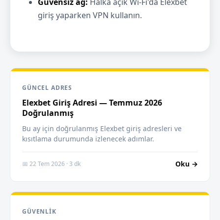
Güvensiz ağ:
Halka açık Wi-Fi'da Elexbet
giriş yaparken VPN kullanın.
GÜNCEL ADRES
Elexbet Giriş Adresi — Temmuz 2026
Doğrulanmış
Bu ay için doğrulanmış Elexbet giriş adresleri ve
kısıtlama durumunda izlenecek adımlar.
Oku →
📅 22 Tem 2026 · 3 dk
GÜVENLIK