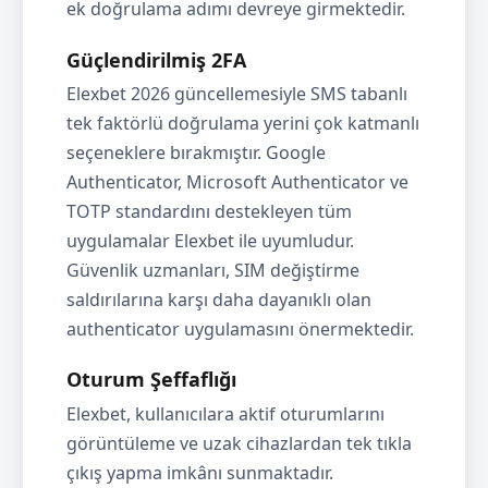
ek doğrulama adımı devreye girmektedir.
Güçlendirilmiş 2FA
Elexbet 2026 güncellemesiyle SMS tabanlı
tek faktörlü doğrulama yerini çok katmanlı
seçeneklere bırakmıştır. Google
Authenticator, Microsoft Authenticator ve
TOTP standardını destekleyen tüm
uygulamalar Elexbet ile uyumludur.
Güvenlik uzmanları, SIM değiştirme
saldırılarına karşı daha dayanıklı olan
authenticator uygulamasını önermektedir.
Oturum Şeffaflığı
Elexbet, kullanıcılara aktif oturumlarını
görüntüleme ve uzak cihazlardan tek tıkla
çıkış yapma imkânı sunmaktadır.