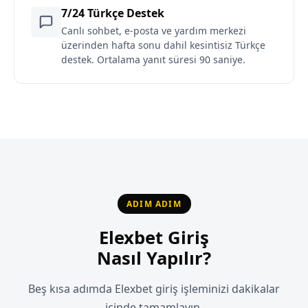
7/24 Türkçe Destek
Canlı sohbet, e-posta ve yardım merkezi
üzerinden hafta sonu dahil kesintisiz Türkçe
destek. Ortalama yanıt süresi 90 saniye.
ADIM ADIM
Elexbet Giriş
Nasıl Yapılır?
Beş kısa adımda Elexbet giriş işleminizi dakikalar
içinde tamamlayın.