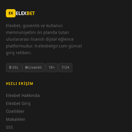
ELEX
BET
EX
Elexbet, güvenlik ve kullanıcı
memnuniyetini ön planda tutan
uluslararası lisanslı dijital eğlence
platformudur. tr.elexbetgir.com güncel
giriş rehberi.
🔒 SSL
🌐 Lisanslı
18+
7/24
HIZLI ERIŞIM
Elexbet Hakkında
Elexbet Giriş
Özellikler
Makaleler
SSS