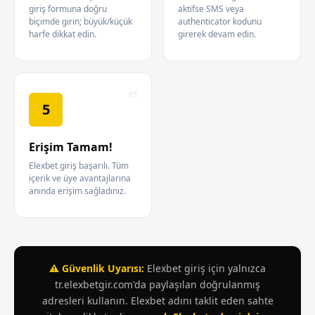
giriş formuna doğru
aktifse SMS veya
biçimde girin; büyük/küçük
authenticator kodunu
harfe dikkat edin.
girerek devam edin.
5
Erişim Tamam!
Elexbet giriş başarılı. Tüm
içerik ve üye avantajlarına
anında erişim sağladınız.
⚠ Güvenlik Uyarısı:
Elexbet giriş için yalnızca
tr.elexbetgir.com'da paylaşılan doğrulanmış
adresleri kullanın. Elexbet adını taklit eden sahte