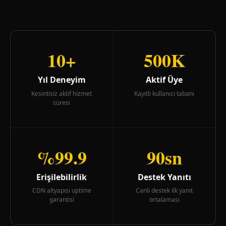
10+
500K
Yıl Deneyim
Aktif Üye
Kesintisiz aktif hizmet
Kayıtlı kullanıcı tabanı
süresi
%99.9
90sn
Erişilebilirlik
Destek Yanıtı
CDN altyapısı uptime
Canlı destek ilk yanıt
garantisi
ortalaması