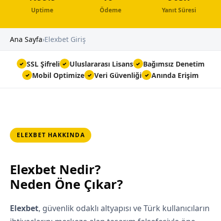
Uptime
Ödeme
Yanıt Süresi
Ana Sayfa
›
Elexbet Giriş
SSL Şifreli
Uluslararası Lisans
Bağımsız Denetim
✓
✓
✓
Mobil Optimize
Veri Güvenliği
Anında Erişim
✓
✓
✓
ELEXBET HAKKINDA
Elexbet Nedir?
Neden Öne Çıkar?
Elexbet
, güvenlik odaklı altyapısı ve Türk kullanıcıların