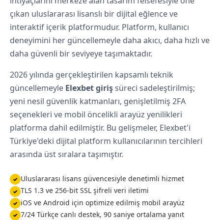
ihtiyaçlarını merkeze alan tasarım felsefesiyle öne
çıkan uluslararası lisanslı bir dijital eğlence ve
interaktif içerik platformudur. Platform, kullanıcı
deneyimini her güncellemeyle daha akıcı, daha hızlı ve
daha güvenli bir seviyeye taşımaktadır.
2026 yılında gerçekleştirilen kapsamlı teknik
güncellemeyle
Elexbet giriş
süreci sadeleştirilmiş;
yeni nesil güvenlik katmanları, genişletilmiş 2FA
seçenekleri ve mobil öncelikli arayüz yenilikleri
platforma dahil edilmiştir. Bu gelişmeler, Elexbet'i
Türkiye'deki dijital platform kullanıcılarının tercihleri
arasında üst sıralara taşımıştır.
Uluslararası lisans güvencesiyle denetimli hizmet
✓
TLS 1.3 ve 256-bit SSL şifreli veri iletimi
✓
iOS ve Android için optimize edilmiş mobil arayüz
✓
7/24 Türkçe canlı destek, 90 saniye ortalama yanıt
✓