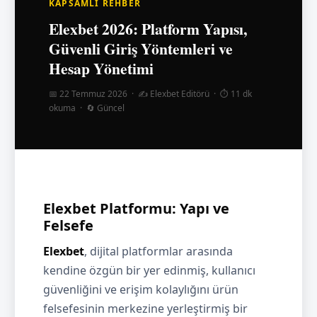
KAPSAMLI REHBER
Elexbet 2026: Platform Yapısı,
Güvenli Giriş Yöntemleri ve
Hesap Yönetimi
📅 22 Temmuz 2026 · ✍ Elexbet Editörü · ⏱ 11 dk
okuma · 🔄 Güncel
Elexbet Platformu: Yapı ve
Felsefe
Elexbet
, dijital platformlar arasında
kendine özgün bir yer edinmiş, kullanıcı
güvenliğini ve erişim kolaylığını ürün
felsefesinin merkezine yerleştirmiş bir