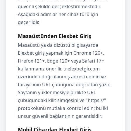
güvenli şekilde gerçekleştirilmektedir.
Aşağıdaki adımlar her cihaz türü için
geçerlidir.
Masaüstünden Elexbet Giriş
Masaüstü ya da dizüstü bilgisayarda
Elexbet giriş yapmak için Chrome 120+,
Firefox 121+, Edge 120+ veya Safari 17+
kullanmanız önerilir. tr.elexbetgir.com
üzerinden doğrulanmış adresi edinin ve
tarayıcının URL çubuğuna doğrudan yazın.
Sayfanın yüklenmesiyle birlikte URL
çubuğundaki kilit simgesini ve "https://"
protokolünü mutlaka kontrol edin; bu iki
unsur güvenli bağlantının garantisidir.
Mobil Cihazdan Elexbet Giriş