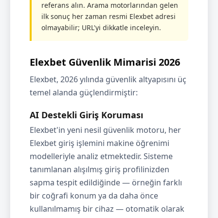
referans alın. Arama motorlarından gelen
ilk sonuç her zaman resmi Elexbet adresi
olmayabilir; URL'yi dikkatle inceleyin.
Elexbet Güvenlik Mimarisi 2026
Elexbet, 2026 yılında güvenlik altyapısını üç
temel alanda güçlendirmiştir:
AI Destekli Giriş Koruması
Elexbet'in yeni nesil güvenlik motoru, her
Elexbet giriş işlemini makine öğrenimi
modelleriyle analiz etmektedir. Sisteme
tanımlanan alışılmış giriş profilinizden
sapma tespit edildiğinde — örneğin farklı
bir coğrafi konum ya da daha önce
kullanılmamış bir cihaz — otomatik olarak