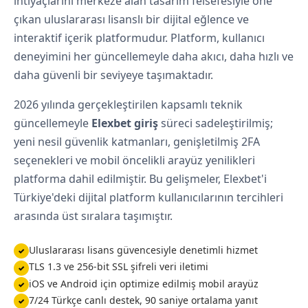
ihtiyaçlarını merkeze alan tasarım felsefesiyle öne
çıkan uluslararası lisanslı bir dijital eğlence ve
interaktif içerik platformudur. Platform, kullanıcı
deneyimini her güncellemeyle daha akıcı, daha hızlı ve
daha güvenli bir seviyeye taşımaktadır.
2026 yılında gerçekleştirilen kapsamlı teknik
güncellemeyle
Elexbet giriş
süreci sadeleştirilmiş;
yeni nesil güvenlik katmanları, genişletilmiş 2FA
seçenekleri ve mobil öncelikli arayüz yenilikleri
platforma dahil edilmiştir. Bu gelişmeler, Elexbet'i
Türkiye'deki dijital platform kullanıcılarının tercihleri
arasında üst sıralara taşımıştır.
Uluslararası lisans güvencesiyle denetimli hizmet
✓
TLS 1.3 ve 256-bit SSL şifreli veri iletimi
✓
iOS ve Android için optimize edilmiş mobil arayüz
✓
7/24 Türkçe canlı destek, 90 saniye ortalama yanıt
✓