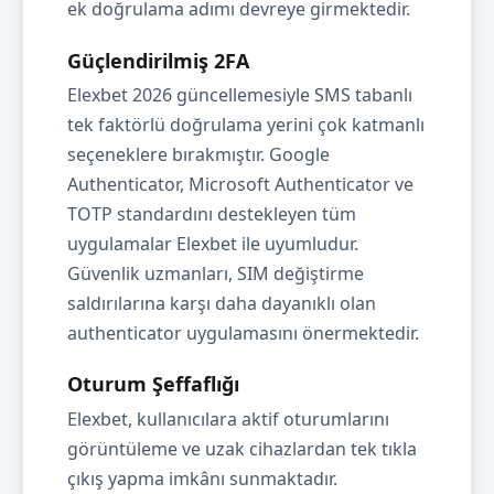
ek doğrulama adımı devreye girmektedir.
Güçlendirilmiş 2FA
Elexbet 2026 güncellemesiyle SMS tabanlı
tek faktörlü doğrulama yerini çok katmanlı
seçeneklere bırakmıştır. Google
Authenticator, Microsoft Authenticator ve
TOTP standardını destekleyen tüm
uygulamalar Elexbet ile uyumludur.
Güvenlik uzmanları, SIM değiştirme
saldırılarına karşı daha dayanıklı olan
authenticator uygulamasını önermektedir.
Oturum Şeffaflığı
Elexbet, kullanıcılara aktif oturumlarını
görüntüleme ve uzak cihazlardan tek tıkla
çıkış yapma imkânı sunmaktadır.