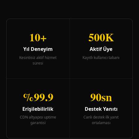
10+
500K
Yıl Deneyim
Aktif Üye
Kesintisiz aktif hizmet
Kayıtlı kullanıcı tabanı
süresi
%99.9
90sn
Erişilebilirlik
Destek Yanıtı
CDN altyapısı uptime
Canlı destek ilk yanıt
garantisi
ortalaması