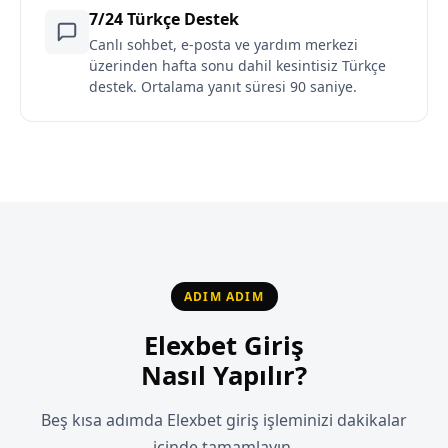
7/24 Türkçe Destek
Canlı sohbet, e-posta ve yardım merkezi
üzerinden hafta sonu dahil kesintisiz Türkçe
destek. Ortalama yanıt süresi 90 saniye.
ADIM ADIM
Elexbet Giriş
Nasıl Yapılır?
Beş kısa adımda Elexbet giriş işleminizi dakikalar
içinde tamamlayın.