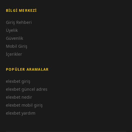
BILGI MERKEZI
Giriş Rehberi
Üyelik
Güvenlik
Mobil Giriş
İçerikler
POPÜLER ARAMALAR
elexbet giriş
elexbet güncel adres
elexbet nedir
elexbet mobil giriş
elexbet yardım