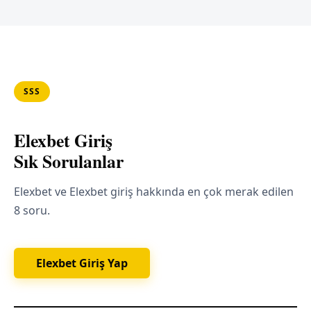
SSS
Elexbet Giriş
Sık Sorulanlar
Elexbet ve Elexbet giriş hakkında en çok merak edilen
8 soru.
Elexbet Giriş Yap