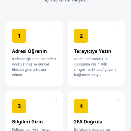
1
2
Adresi Öğrenin
Tarayıcıya Yazın
tr.elexbetgir.com üzerinden
Adresi doğrudan URL
doğrulanmış ve güncel
çubuğuna yazın. Kilit
Elexbet giriş adresini
simgesi ve https:// güvenli
edinin.
bağlantıyı onaylar.
3
4
Bilgileri Girin
2FA Doğrula
Kullanıcı adı ve şifrenizi
İki faktörlü doğrulama