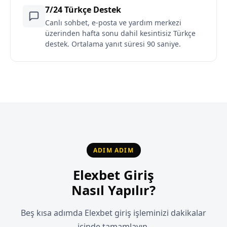
7/24 Türkçe Destek
Canlı sohbet, e-posta ve yardım merkezi
üzerinden hafta sonu dahil kesintisiz Türkçe
destek. Ortalama yanıt süresi 90 saniye.
ADIM ADIM
Elexbet Giriş
Nasıl Yapılır?
Beş kısa adımda Elexbet giriş işleminizi dakikalar
içinde tamamlayın.