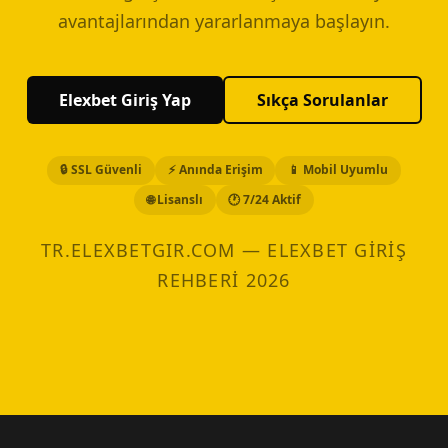
avantajlarından yararlanmaya başlayın.
Elexbet Giriş Yap
Sıkça Sorulanlar
🔒 SSL Güvenli
⚡ Anında Erişim
📱 Mobil Uyumlu
🌐 Lisanslı
🕐 7/24 Aktif
TR.ELEXBETGIR.COM — ELEXBET GİRİŞ
REHBERİ 2026