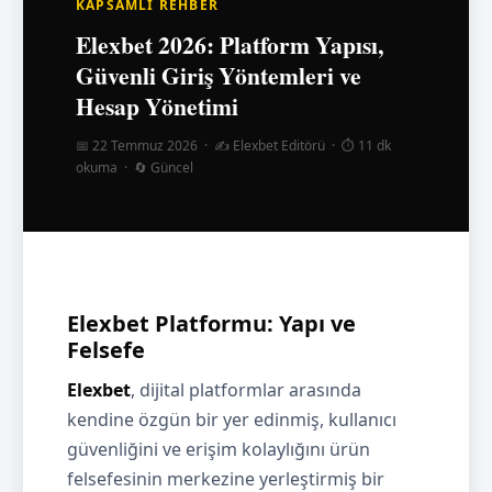
KAPSAMLI REHBER
Elexbet 2026: Platform Yapısı,
Güvenli Giriş Yöntemleri ve
Hesap Yönetimi
📅 22 Temmuz 2026 · ✍ Elexbet Editörü · ⏱ 11 dk
okuma · 🔄 Güncel
Elexbet Platformu: Yapı ve
Felsefe
Elexbet
, dijital platformlar arasında
kendine özgün bir yer edinmiş, kullanıcı
güvenliğini ve erişim kolaylığını ürün
felsefesinin merkezine yerleştirmiş bir