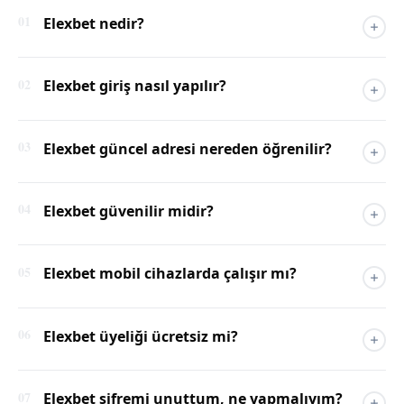
01
Elexbet nedir?
Elexbet, uluslararası lisans kapsamında faaliyet
02
Elexbet giriş nasıl yapılır?
gösteren, Türk kullanıcılara tam Türkçe arayüz ve 7/24
destek sunan dijital eğlence ve interaktif içerik
platformudur. Güvenlik odaklı altyapısı ve kesintisiz
tr.elexbetgir.com üzerinden doğrulanmış güncel
03
Elexbet güncel adresi nereden öğrenilir?
erişim altyapısıyla kullanıcı memnuniyetini öncelikli
Elexbet giriş adresini edinin. Adresi tarayıcınıza
hedef olarak benimseyen Elexbet, yıllar içinde güçlü
doğrudan yazın; URL'de kilit simgesi ve "https://"
bir üye tabanı oluşturmuştur.
olduğunu doğrulayın. Kullanıcı adı ve şifrenizi giriş
Elexbet güncel giriş adresi için tr.elexbetgir.com
04
Elexbet güvenilir midir?
formuna girin, Giriş butonuna tıklayın. 2FA aktifse
sayfasını düzenli olarak takip edin. Adres değişiklikleri
SMS ya da authenticator kodunuzu da girerek işlemi
anlık olarak güncellenmektedir. Arama motorlarından
tamamlayın.
ulaşılan sonuçlar her zaman resmi adres
Evet. Elexbet, uluslararası lisans çerçevesinde faaliyet
05
Elexbet mobil cihazlarda çalışır mı?
olmayabileceğinden, doğrulama için bu sayfayı
göstermekte olup bağımsız güvenlik denetimlerinden
kullanın ve adresi tarayıcınızda yer imi olarak
geçmektedir. 256-bit SSL şifreleme, TLS 1.3 protokolü
kaydedin.
ve yapay zeka destekli anomali tespiti, platformun
Evet. Elexbet'in 2026'da yenilenen duyarlı (responsive)
06
Elexbet üyeliği ücretsiz mi?
güvenlik standartlarını yüksek tutmaktadır.
arayüzü iOS ve Android'in tüm güncel sürümlerinde
sorunsuz çalışmaktadır. Ek uygulama indirmeye gerek
kalmadan mobil tarayıcıdan Elexbet giriş yapabilir,
Evet, Elexbet üyeliği tamamen ücretsizdir. Güncel
07
Elexbet şifremi unuttum, ne yapmalıyım?