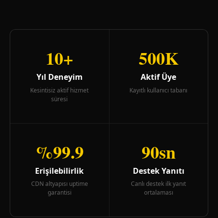
10+
500K
Yıl Deneyim
Aktif Üye
Kesintisiz aktif hizmet
Kayıtlı kullanıcı tabanı
süresi
%99.9
90sn
Erişilebilirlik
Destek Yanıtı
CDN altyapısı uptime
Canlı destek ilk yanıt
garantisi
ortalaması