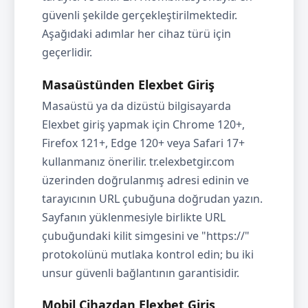
güvenli şekilde gerçekleştirilmektedir.
Aşağıdaki adımlar her cihaz türü için
geçerlidir.
Masaüstünden Elexbet Giriş
Masaüstü ya da dizüstü bilgisayarda
Elexbet giriş yapmak için Chrome 120+,
Firefox 121+, Edge 120+ veya Safari 17+
kullanmanız önerilir. tr.elexbetgir.com
üzerinden doğrulanmış adresi edinin ve
tarayıcının URL çubuğuna doğrudan yazın.
Sayfanın yüklenmesiyle birlikte URL
çubuğundaki kilit simgesini ve "https://"
protokolünü mutlaka kontrol edin; bu iki
unsur güvenli bağlantının garantisidir.
Mobil Cihazdan Elexbet Giriş