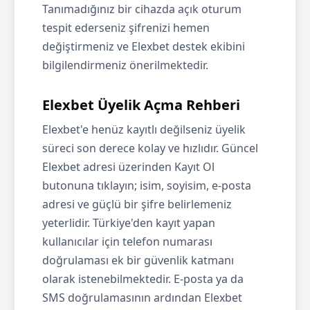
Tanımadığınız bir cihazda açık oturum
tespit ederseniz şifrenizi hemen
değiştirmeniz ve Elexbet destek ekibini
bilgilendirmeniz önerilmektedir.
Elexbet Üyelik Açma Rehberi
Elexbet'e henüz kayıtlı değilseniz üyelik
süreci son derece kolay ve hızlıdır. Güncel
Elexbet adresi üzerinden Kayıt Ol
butonuna tıklayın; isim, soyisim, e-posta
adresi ve güçlü bir şifre belirlemeniz
yeterlidir. Türkiye'den kayıt yapan
kullanıcılar için telefon numarası
doğrulaması ek bir güvenlik katmanı
olarak istenebilmektedir. E-posta ya da
SMS doğrulamasının ardından Elexbet