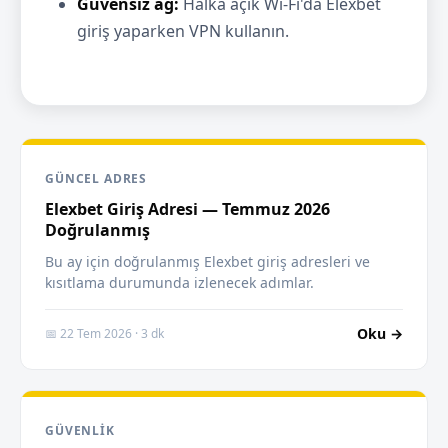
Güvensiz ağ:
Halka açık Wi-Fi'da Elexbet
giriş yaparken VPN kullanın.
GÜNCEL ADRES
Elexbet Giriş Adresi — Temmuz 2026
Doğrulanmış
Bu ay için doğrulanmış Elexbet giriş adresleri ve
kısıtlama durumunda izlenecek adımlar.
Oku →
📅 22 Tem 2026 · 3 dk
GÜVENLIK