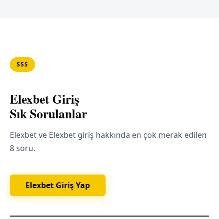
SSS
Elexbet Giriş
Sık Sorulanlar
Elexbet ve Elexbet giriş hakkında en çok merak edilen
8 soru.
Elexbet Giriş Yap