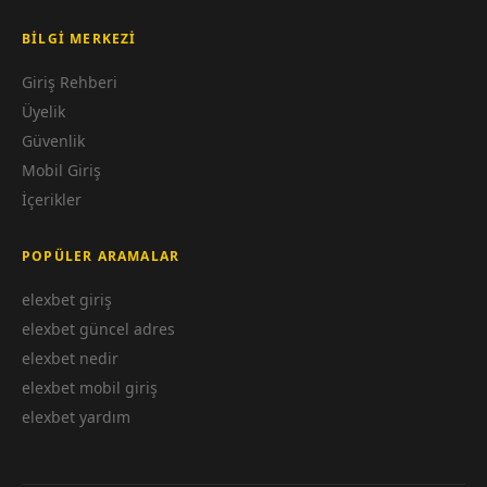
BILGI MERKEZI
Giriş Rehberi
Üyelik
Güvenlik
Mobil Giriş
İçerikler
POPÜLER ARAMALAR
elexbet giriş
elexbet güncel adres
elexbet nedir
elexbet mobil giriş
elexbet yardım