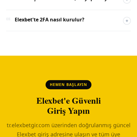
tüm özelliklere erişebilirsiniz.
adres üzerinden Kayıt Ol butonuna tıklayın, formu
doldurun ve e-posta veya SMS doğrulamasını
tamamlayın. Hesabınız hemen aktif olur ve hoş geldin
Elexbet giriş ekranındaki "Şifremi Unuttum"
08
Elexbet'te 2FA nasıl kurulur?
avantajlarına anında kavuşursunuz.
bağlantısına tıklayın. Üyelik e-posta adresinize
sıfırlama bağlantısı gönderilecektir. Bağlantı 15 dakika
geçerlidir. E-posta gelmezse spam klasörünüzü
Elexbet hesabınıza giriş yapın, sağ üstteki profil
kontrol edin; sorun devam ederse Elexbet canlı
menüsünden Güvenlik Ayarları'na gidin ve İki Faktörlü
desteğe başvurun.
Doğrulama seçeneğini aktif hale getirin. SMS veya
authenticator uygulama seçeneklerinden birini tercih
edin. SMS'e kıyasla authenticator uygulaması (Google,
Microsoft) SIM swap saldırılarına karşı çok daha
güvenlidir.
HEMEN BAŞLAYIN
Elexbet'e Güvenli
Giriş Yapın
tr.elexbetgir.com üzerinden doğrulanmış güncel
Elexbet giriş adresine ulaşın ve tüm üye