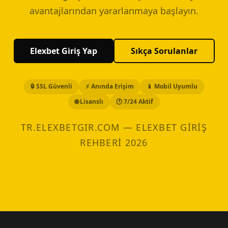
avantajlarından yararlanmaya başlayın.
Elexbet Giriş Yap
Sıkça Sorulanlar
🔒 SSL Güvenli
⚡ Anında Erişim
📱 Mobil Uyumlu
🌐 Lisanslı
🕐 7/24 Aktif
TR.ELEXBETGIR.COM — ELEXBET GİRİŞ
REHBERİ 2026