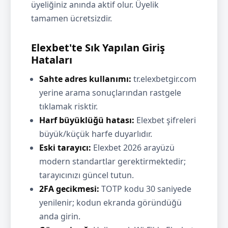
üyeliğiniz anında aktif olur. Üyelik
tamamen ücretsizdir.
Elexbet'te Sık Yapılan Giriş
Hataları
Sahte adres kullanımı:
tr.elexbetgir.com
yerine arama sonuçlarından rastgele
tıklamak risktir.
Harf büyüklüğü hatası:
Elexbet şifreleri
büyük/küçük harfe duyarlıdır.
Eski tarayıcı:
Elexbet 2026 arayüzü
modern standartlar gerektirmektedir;
tarayıcınızı güncel tutun.
2FA gecikmesi:
TOTP kodu 30 saniyede
yenilenir; kodun ekranda göründüğü
anda girin.