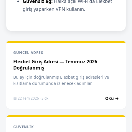
Güvensiz ağ:
Halka açık Wi-Fi'da Elexbet
giriş yaparken VPN kullanın.
GÜNCEL ADRES
Elexbet Giriş Adresi — Temmuz 2026
Doğrulanmış
Bu ay için doğrulanmış Elexbet giriş adresleri ve
kısıtlama durumunda izlenecek adımlar.
Oku →
📅 22 Tem 2026 · 3 dk
GÜVENLIK