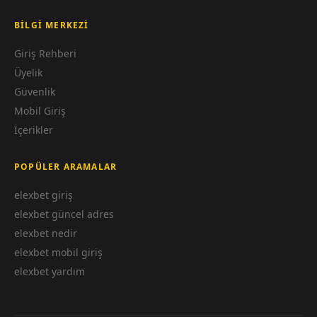
BILGI MERKEZI
Giriş Rehberi
Üyelik
Güvenlik
Mobil Giriş
İçerikler
POPÜLER ARAMALAR
elexbet giriş
elexbet güncel adres
elexbet nedir
elexbet mobil giriş
elexbet yardım