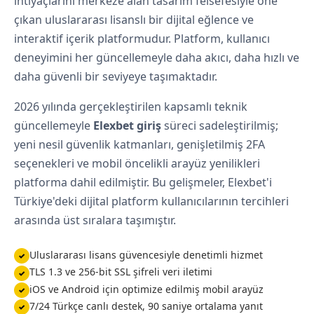
ihtiyaçlarını merkeze alan tasarım felsefesiyle öne
çıkan uluslararası lisanslı bir dijital eğlence ve
interaktif içerik platformudur. Platform, kullanıcı
deneyimini her güncellemeyle daha akıcı, daha hızlı ve
daha güvenli bir seviyeye taşımaktadır.
2026 yılında gerçekleştirilen kapsamlı teknik
güncellemeyle
Elexbet giriş
süreci sadeleştirilmiş;
yeni nesil güvenlik katmanları, genişletilmiş 2FA
seçenekleri ve mobil öncelikli arayüz yenilikleri
platforma dahil edilmiştir. Bu gelişmeler, Elexbet'i
Türkiye'deki dijital platform kullanıcılarının tercihleri
arasında üst sıralara taşımıştır.
Uluslararası lisans güvencesiyle denetimli hizmet
✓
TLS 1.3 ve 256-bit SSL şifreli veri iletimi
✓
iOS ve Android için optimize edilmiş mobil arayüz
✓
7/24 Türkçe canlı destek, 90 saniye ortalama yanıt
✓