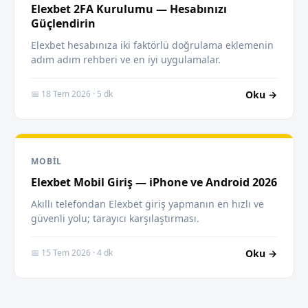
Elexbet 2FA Kurulumu — Hesabınızı
Güçlendirin
Elexbet hesabınıza iki faktörlü doğrulama eklemenin
adım adım rehberi ve en iyi uygulamalar.
Oku →
📅 18 Tem 2026 · 5 dk
MOBIL
Elexbet Mobil Giriş — iPhone ve Android 2026
Akıllı telefondan Elexbet giriş yapmanın en hızlı ve
güvenli yolu; tarayıcı karşılaştırması.
Oku →
📅 15 Tem 2026 · 4 dk