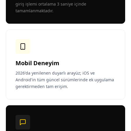
giriş işlemi ortalama 3 saniye içinde
tamamlanmaktadır.
Mobil Deneyim
2026'da yenilenen duyarlı arayüz; iOS ve
Android'in tüm güncel sürümlerinde ek uygulama
gerektirmeden tam erişim.