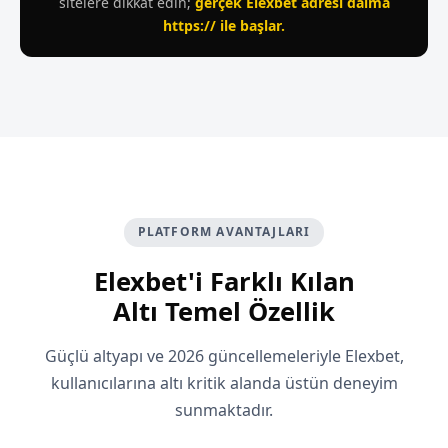
sitelere dikkat edin;
gerçek Elexbet adresi daima
https:// ile başlar.
PLATFORM AVANTAJLARI
Elexbet'i Farklı Kılan
Altı Temel Özellik
Güçlü altyapı ve 2026 güncellemeleriyle Elexbet,
kullanıcılarına altı kritik alanda üstün deneyim
sunmaktadır.