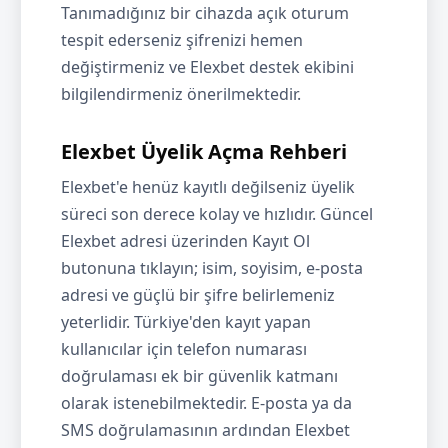
Tanımadığınız bir cihazda açık oturum
tespit ederseniz şifrenizi hemen
değiştirmeniz ve Elexbet destek ekibini
bilgilendirmeniz önerilmektedir.
Elexbet Üyelik Açma Rehberi
Elexbet'e henüz kayıtlı değilseniz üyelik
süreci son derece kolay ve hızlıdır. Güncel
Elexbet adresi üzerinden Kayıt Ol
butonuna tıklayın; isim, soyisim, e-posta
adresi ve güçlü bir şifre belirlemeniz
yeterlidir. Türkiye'den kayıt yapan
kullanıcılar için telefon numarası
doğrulaması ek bir güvenlik katmanı
olarak istenebilmektedir. E-posta ya da
SMS doğrulamasının ardından Elexbet