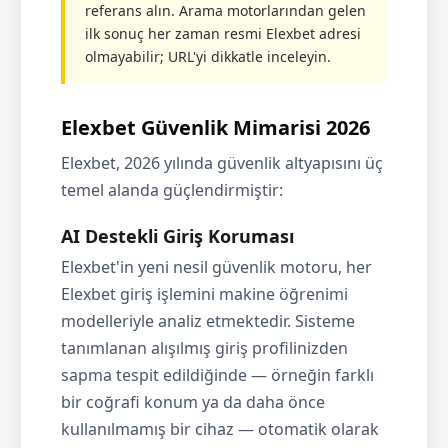
referans alın. Arama motorlarından gelen
ilk sonuç her zaman resmi Elexbet adresi
olmayabilir; URL'yi dikkatle inceleyin.
Elexbet Güvenlik Mimarisi 2026
Elexbet, 2026 yılında güvenlik altyapısını üç
temel alanda güçlendirmiştir:
AI Destekli Giriş Koruması
Elexbet'in yeni nesil güvenlik motoru, her
Elexbet giriş işlemini makine öğrenimi
modelleriyle analiz etmektedir. Sisteme
tanımlanan alışılmış giriş profilinizden
sapma tespit edildiğinde — örneğin farklı
bir coğrafi konum ya da daha önce
kullanılmamış bir cihaz — otomatik olarak