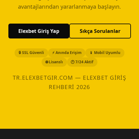
avantajlarından yararlanmaya başlayın.
Elexbet Giriş Yap
Sıkça Sorulanlar
🔒 SSL Güvenli
⚡ Anında Erişim
📱 Mobil Uyumlu
🌐 Lisanslı
🕐 7/24 Aktif
TR.ELEXBETGIR.COM — ELEXBET GİRİŞ
REHBERİ 2026