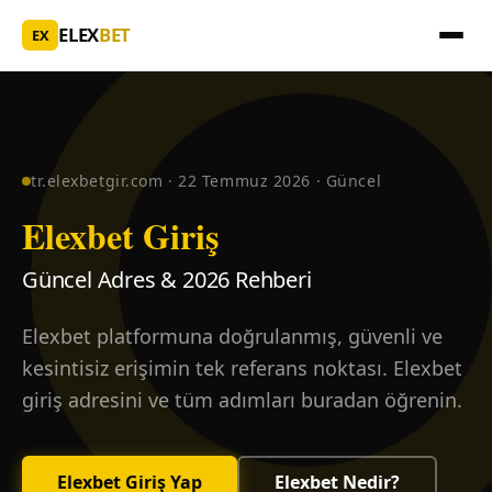
ELEX
BET
EX
tr.elexbetgir.com · 22 Temmuz 2026 · Güncel
Elexbet Giriş
Güncel Adres & 2026 Rehberi
Elexbet platformuna doğrulanmış, güvenli ve
kesintisiz erişimin tek referans noktası. Elexbet
giriş adresini ve tüm adımları buradan öğrenin.
Elexbet Giriş Yap
Elexbet Nedir?