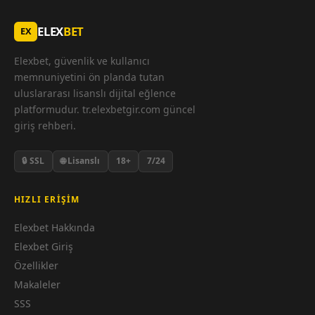
ELEX
BET
EX
Elexbet, güvenlik ve kullanıcı
memnuniyetini ön planda tutan
uluslararası lisanslı dijital eğlence
platformudur. tr.elexbetgir.com güncel
giriş rehberi.
🔒 SSL
🌐 Lisanslı
18+
7/24
HIZLI ERIŞIM
Elexbet Hakkında
Elexbet Giriş
Özellikler
Makaleler
SSS