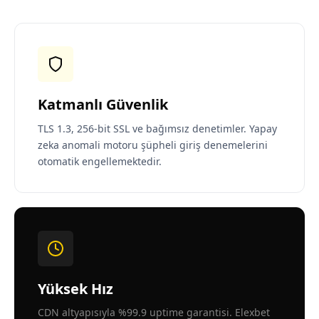
Katmanlı Güvenlik
TLS 1.3, 256-bit SSL ve bağımsız denetimler. Yapay
zeka anomali motoru şüpheli giriş denemelerini
otomatik engellemektedir.
Yüksek Hız
CDN altyapısıyla %99.9 uptime garantisi. Elexbet