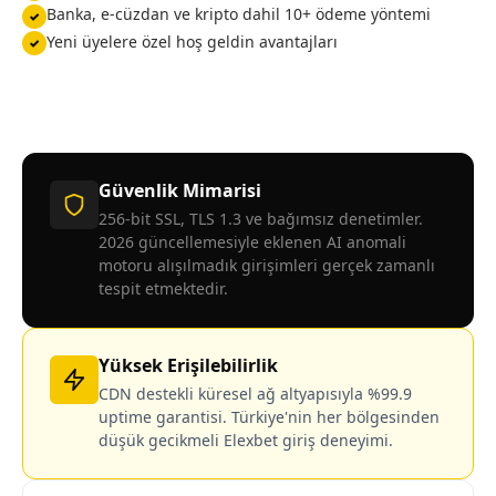
Banka, e-cüzdan ve kripto dahil 10+ ödeme yöntemi
✓
Yeni üyelere özel hoş geldin avantajları
✓
Güvenlik Mimarisi
256-bit SSL, TLS 1.3 ve bağımsız denetimler.
2026 güncellemesiyle eklenen AI anomali
motoru alışılmadık girişimleri gerçek zamanlı
tespit etmektedir.
Yüksek Erişilebilirlik
CDN destekli küresel ağ altyapısıyla %99.9
uptime garantisi. Türkiye'nin her bölgesinden
düşük gecikmeli Elexbet giriş deneyimi.