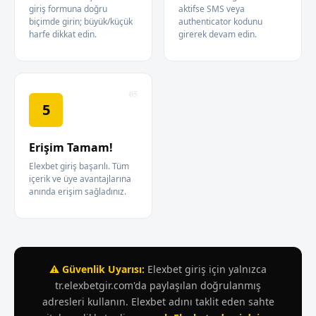
giriş formuna doğru
aktifse SMS veya
biçimde girin; büyük/küçük
authenticator kodunu
harfe dikkat edin.
girerek devam edin.
5
Erişim Tamam!
Elexbet giriş başarılı. Tüm
içerik ve üye avantajlarına
anında erişim sağladınız.
⚠ Güvenlik Uyarısı:
Elexbet giriş için yalnızca
tr.elexbetgir.com'da paylaşılan doğrulanmış
adresleri kullanın. Elexbet adını taklit eden sahte