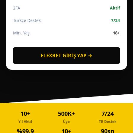
2FA
Aktif
Türkçe Destek
7/24
Min. Yaş
18+
ELEXBET GİRİŞ YAP →
10+
500K+
7/24
Yıl Aktif
Üye
TR Destek
%99.9
10+
90sn