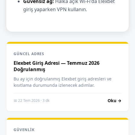
Güvensiz ağ:
Halka açık Wi-Fi'da Elexbet
giriş yaparken VPN kullanın.
GÜNCEL ADRES
Elexbet Giriş Adresi — Temmuz 2026
Doğrulanmış
Bu ay için doğrulanmış Elexbet giriş adresleri ve
kısıtlama durumunda izlenecek adımlar.
Oku →
📅 22 Tem 2026 · 3 dk
GÜVENLIK