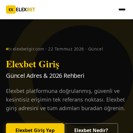
ELEX
BET
EX
tr.elexbetgir.com · 22 Temmuz 2026 · Güncel
Elexbet Giriş
Güncel Adres & 2026 Rehberi
Elexbet platformuna doğrulanmış, güvenli ve
kesintisiz erişimin tek referans noktası. Elexbet
giriş adresini ve tüm adımları buradan öğrenin.
Elexbet Giriş Yap
Elexbet Nedir?