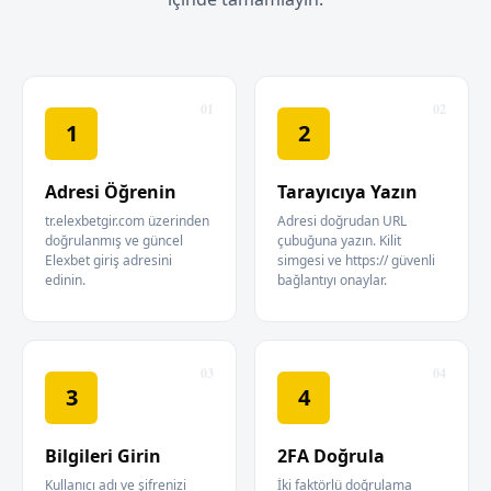
1
2
Adresi Öğrenin
Tarayıcıya Yazın
tr.elexbetgir.com üzerinden
Adresi doğrudan URL
doğrulanmış ve güncel
çubuğuna yazın. Kilit
Elexbet giriş adresini
simgesi ve https:// güvenli
edinin.
bağlantıyı onaylar.
3
4
Bilgileri Girin
2FA Doğrula
Kullanıcı adı ve şifrenizi
İki faktörlü doğrulama