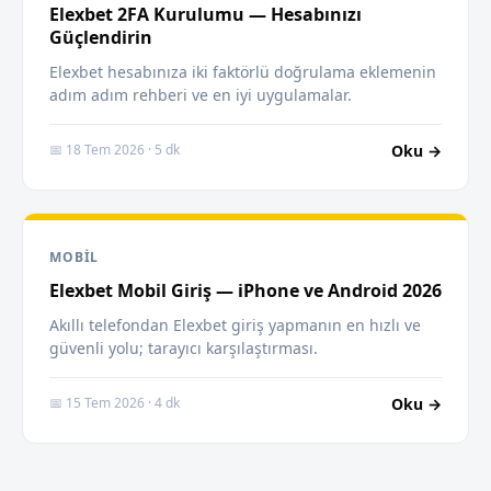
Elexbet 2FA Kurulumu — Hesabınızı
Güçlendirin
Elexbet hesabınıza iki faktörlü doğrulama eklemenin
adım adım rehberi ve en iyi uygulamalar.
Oku →
📅 18 Tem 2026 · 5 dk
MOBIL
Elexbet Mobil Giriş — iPhone ve Android 2026
Akıllı telefondan Elexbet giriş yapmanın en hızlı ve
güvenli yolu; tarayıcı karşılaştırması.
Oku →
📅 15 Tem 2026 · 4 dk