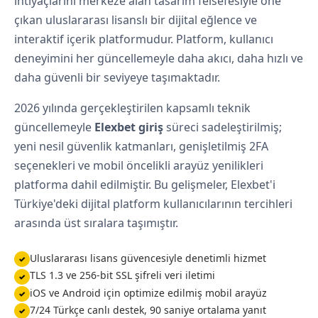
ihtiyaçlarını merkeze alan tasarım felsefesiyle öne
çıkan uluslararası lisanslı bir dijital eğlence ve
interaktif içerik platformudur. Platform, kullanıcı
deneyimini her güncellemeyle daha akıcı, daha hızlı ve
daha güvenli bir seviyeye taşımaktadır.
2026 yılında gerçekleştirilen kapsamlı teknik
güncellemeyle
Elexbet giriş
süreci sadeleştirilmiş;
yeni nesil güvenlik katmanları, genişletilmiş 2FA
seçenekleri ve mobil öncelikli arayüz yenilikleri
platforma dahil edilmiştir. Bu gelişmeler, Elexbet'i
Türkiye'deki dijital platform kullanıcılarının tercihleri
arasında üst sıralara taşımıştır.
Uluslararası lisans güvencesiyle denetimli hizmet
✓
TLS 1.3 ve 256-bit SSL şifreli veri iletimi
✓
iOS ve Android için optimize edilmiş mobil arayüz
✓
7/24 Türkçe canlı destek, 90 saniye ortalama yanıt
✓