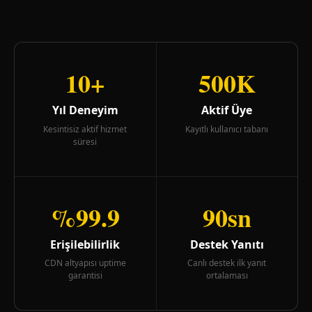
10+
500K
Yıl Deneyim
Aktif Üye
Kesintisiz aktif hizmet
Kayıtlı kullanıcı tabanı
süresi
%99.9
90sn
Erişilebilirlik
Destek Yanıtı
CDN altyapısı uptime
Canlı destek ilk yanıt
garantisi
ortalaması