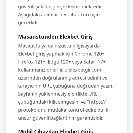
güvenli şekilde gerçekleştirilmektedir.
Aşağıdaki adımlar her cihaz türü için
geçerlidir.
Masaüstünden Elexbet Giriş
Masaüstü ya da dizüstü bilgisayarda
Elexbet giriş yapmak için Chrome 120+,
Firefox 121+, Edge 120+ veya Safari 17+
kullanmanız önerilir. tr.elexbetgir.com
üzerinden doğrulanmış adresi edinin ve
tarayıcının URL çubuğuna doğrudan yazın.
Sayfanın yüklenmesiyle birlikte URL
çubuğundaki kilit simgesini ve "https://"
protokolünü mutlaka kontrol edin; bu iki
unsur güvenli bağlantının garantisidir.
Mobil Cihazdan Elexbet Giriş