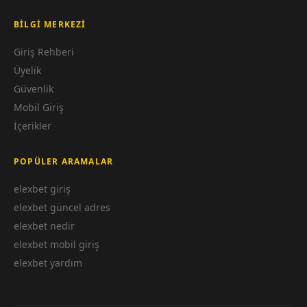
BILGI MERKEZI
Giriş Rehberi
Üyelik
Güvenlik
Mobil Giriş
İçerikler
POPÜLER ARAMALAR
elexbet giriş
elexbet güncel adres
elexbet nedir
elexbet mobil giriş
elexbet yardım