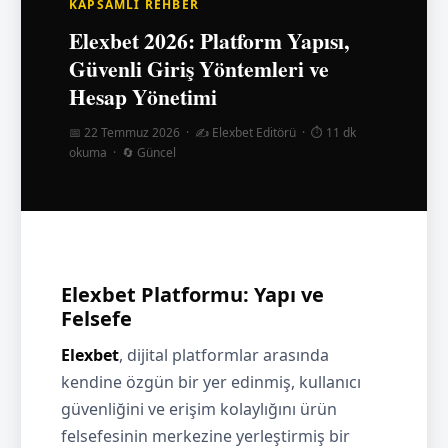
KAPSAMLI REHBER
Elexbet 2026: Platform Yapısı,
Güvenli Giriş Yöntemleri ve
Hesap Yönetimi
📅 22 Temmuz 2026 · ✍ Elexbet Editörü · ⏱ 11 dk
okuma · 🔄 Güncel
Elexbet Platformu: Yapı ve
Felsefe
Elexbet
, dijital platformlar arasında
kendine özgün bir yer edinmiş, kullanıcı
güvenliğini ve erişim kolaylığını ürün
felsefesinin merkezine yerleştirmiş bir