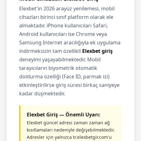
Elexbet'in 2026 arayüz yenilemesi, mobil
cihazları birinci sınıf platform olarak ele
almaktadır. iPhone kullanıcıları Safari,
Android kullanıcıları ise Chrome veya
Samsung Internet aracılığıyla ek uygulama
indirmeksizin tam özellikli
Elexbet giriş
deneyimi yaşayabilmektedir. Mobil
tarayıcıların biyometrik otomatik
doldurma özelliği (Face ID, parmak izi)
etkinleştirilirse giriş süresi birkaç saniyeye
kadar düşmektedir.
Elexbet Giriş — Önemli Uyarı:
Elexbet güncel adresi zaman zaman ağ
kısıtlamaları nedeniyle değişebilmektedir.
Adresler için yalnızca tr.elexbetgir.com'u