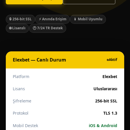
🔒 256-bit SSL
⚡ Anında Erişim
📱 Mobil Uyumlu
🌐 Lisanslı
🕐 7/24 TR Destek
Elexbet — Canlı Durum
Aktif
Platform
Elexbet
Lisans
Uluslararası
Şifreleme
256-bit SSL
Protokol
TLS 1.3
Mobil Destek
iOS & Android