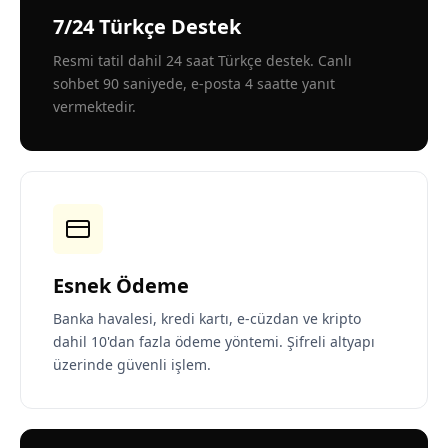
7/24 Türkçe Destek
Resmi tatil dahil 24 saat Türkçe destek. Canlı
sohbet 90 saniyede, e-posta 4 saatte yanıt
vermektedir.
Esnek Ödeme
Banka havalesi, kredi kartı, e-cüzdan ve kripto
dahil 10'dan fazla ödeme yöntemi. Şifreli altyapı
üzerinde güvenli işlem.