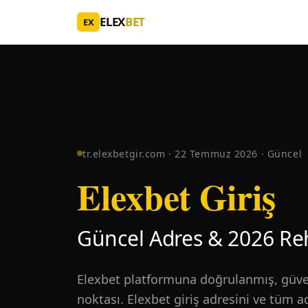
ELEX
BET
EX
tr.elexbetgir.com · 22 Temmuz 2026 · Güncel
Elexbet Giriş
Güncel Adres & 2026 Re
Elexbet platformuna doğrulanmış, güvenl
noktası. Elexbet giriş adresini ve tüm 