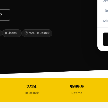
2F
Tü
?
Mi
🌐 Lisanslı
🕐 7/24 TR Destek
7/24
%99.9
TR Destek
Uptime