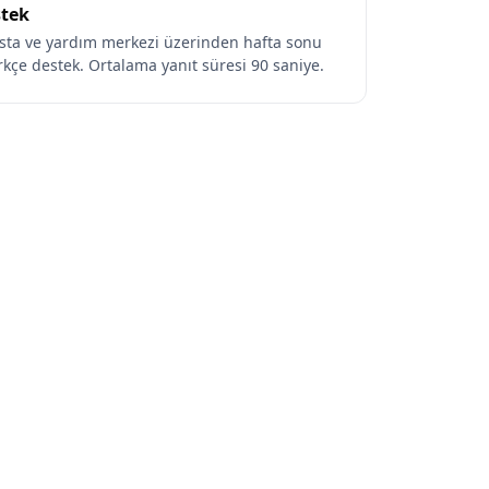
stek
osta ve yardım merkezi üzerinden hafta sonu
ürkçe destek. Ortalama yanıt süresi 90 saniye.