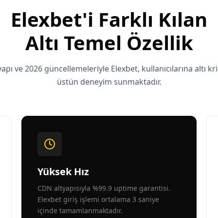
Elexbet'i Farklı Kılan
Altı Temel Özellik
apı ve 2026 güncellemeleriyle Elexbet, kullanıcılarına altı kr
üstün deneyim sunmaktadır.
Yüksek Hız
CDN altyapısıyla %99.9 uptime garantisi.
Elexbet giriş işlemi ortalama 3 saniye
içinde tamamlanmaktadır.