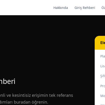
Hakkında
Giriş Rehberi
Öz
El
Pl
Li
Şi
hberi
Pr
i ve kesintisiz erişimin tek referans
Mo
adımları buradan öğrenin.