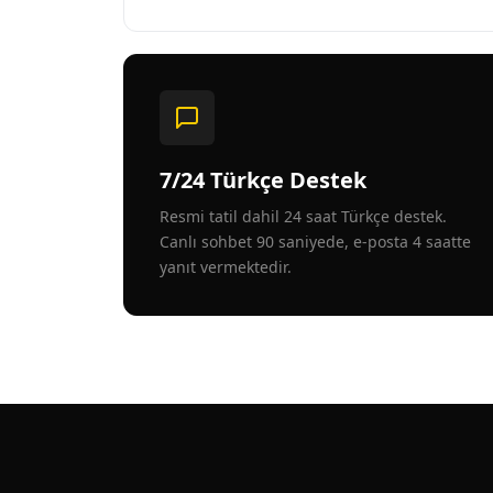
7/24 Türkçe Destek
Resmi tatil dahil 24 saat Türkçe destek.
Canlı sohbet 90 saniyede, e-posta 4 saatte
yanıt vermektedir.