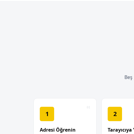
Beş 
1
2
Adresi Öğrenin
Tarayıcıya