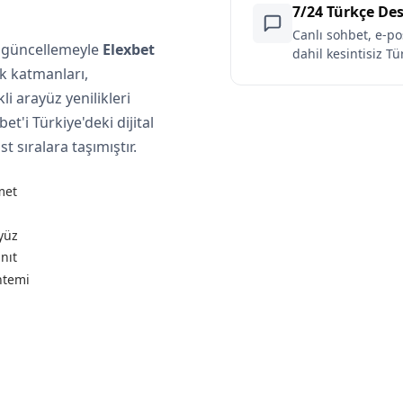
7/24 Türkçe De
Canlı sohbet, e-p
k güncellemeyle
Elexbet
dahil kesintisiz T
ik katmanları,
li arayüz yenilikleri
et'i Türkiye'deki dijital
t sıralara taşımıştır.
met
yüz
nıt
ntemi