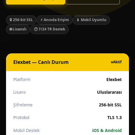
🔒 256-bit SSL
⚡ Anında Erişim
📱 Mobil Uyumlu
🌐 Lisanslı
🕐 7/24 TR Destek
Elexbet — Canlı Durum
Aktif
Platform
Elexbet
Lisans
Uluslararası
Şifreleme
256-bit SSL
Protokol
TLS 1.3
Mobil Destek
iOS & Android