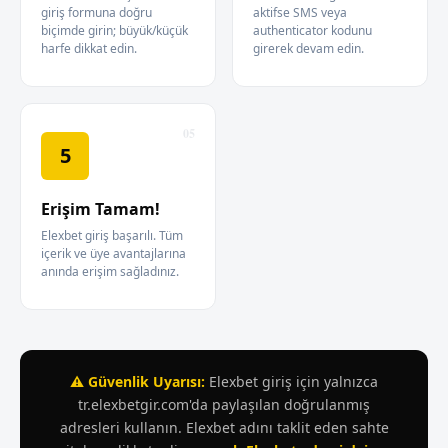
giriş formuna doğru
aktifse SMS veya
biçimde girin; büyük/küçük
authenticator kodunu
harfe dikkat edin.
girerek devam edin.
5
Erişim Tamam!
Elexbet giriş başarılı. Tüm
içerik ve üye avantajlarına
anında erişim sağladınız.
⚠ Güvenlik Uyarısı:
Elexbet giriş için yalnızca
tr.elexbetgir.com'da paylaşılan doğrulanmış
adresleri kullanın. Elexbet adını taklit eden sahte