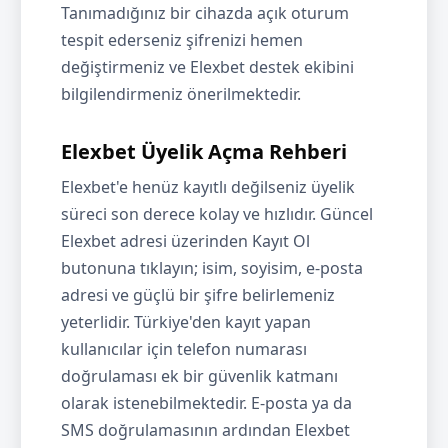
Tanımadığınız bir cihazda açık oturum
tespit ederseniz şifrenizi hemen
değiştirmeniz ve Elexbet destek ekibini
bilgilendirmeniz önerilmektedir.
Elexbet Üyelik Açma Rehberi
Elexbet'e henüz kayıtlı değilseniz üyelik
süreci son derece kolay ve hızlıdır. Güncel
Elexbet adresi üzerinden Kayıt Ol
butonuna tıklayın; isim, soyisim, e-posta
adresi ve güçlü bir şifre belirlemeniz
yeterlidir. Türkiye'den kayıt yapan
kullanıcılar için telefon numarası
doğrulaması ek bir güvenlik katmanı
olarak istenebilmektedir. E-posta ya da
SMS doğrulamasının ardından Elexbet