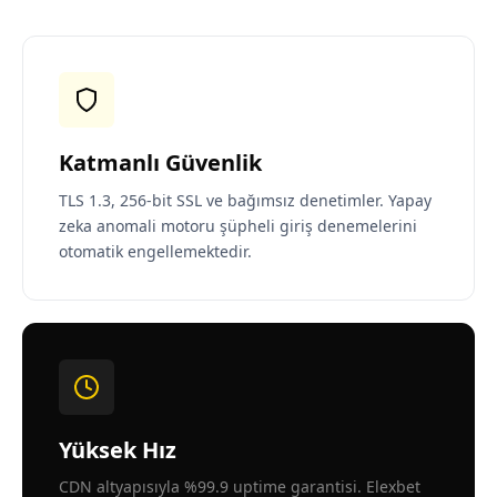
Katmanlı Güvenlik
TLS 1.3, 256-bit SSL ve bağımsız denetimler. Yapay
zeka anomali motoru şüpheli giriş denemelerini
otomatik engellemektedir.
Yüksek Hız
CDN altyapısıyla %99.9 uptime garantisi. Elexbet