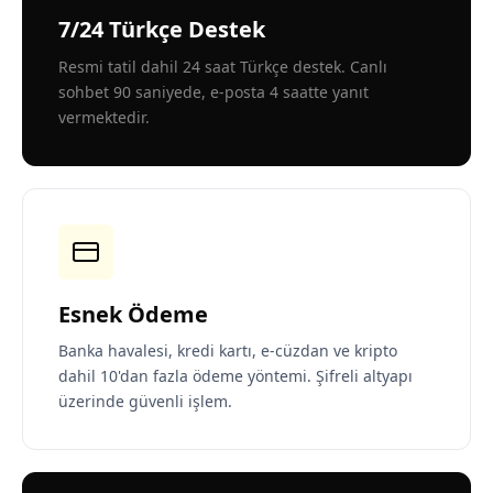
7/24 Türkçe Destek
Resmi tatil dahil 24 saat Türkçe destek. Canlı
sohbet 90 saniyede, e-posta 4 saatte yanıt
vermektedir.
Esnek Ödeme
Banka havalesi, kredi kartı, e-cüzdan ve kripto
dahil 10'dan fazla ödeme yöntemi. Şifreli altyapı
üzerinde güvenli işlem.