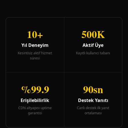
10+
500K
Yıl Deneyim
Aktif Üye
Kesintisiz aktif hizmet
Kayıtlı kullanıcı tabanı
süresi
%99.9
90sn
Erişilebilirlik
Destek Yanıtı
CDN altyapısı uptime
Canlı destek ilk yanıt
garantisi
ortalaması