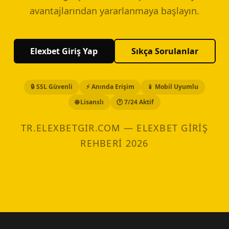
avantajlarından yararlanmaya başlayın.
Elexbet Giriş Yap
Sıkça Sorulanlar
🔒 SSL Güvenli
⚡ Anında Erişim
📱 Mobil Uyumlu
🌐 Lisanslı
🕐 7/24 Aktif
TR.ELEXBETGIR.COM — ELEXBET GİRİŞ
REHBERİ 2026