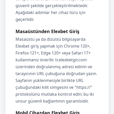
güvenli şekilde gerçekleştirilmektedir.
Aşağıdaki adımlar her cihaz türü için
geçerlidir.
Masaüstünden Elexbet Giriş
Masaüstü ya da dizüstü bilgisayarda
Elexbet giriş yapmak için Chrome 120+,
Firefox 121+, Edge 120+ veya Safari 17+
kullanmanız önerilir. tr.elexbetgir.com
üzerinden doğrulanmış adresi edinin ve
tarayıcının URL çubuğuna doğrudan yazın.
Sayfanın yüklenmesiyle birlikte URL
çubuğundaki kilit simgesini ve "https://"
protokolünü mutlaka kontrol edin; bu iki
unsur güvenli bağlantının garantisidir.
Mobil Cihazdan Elexbet Giriş