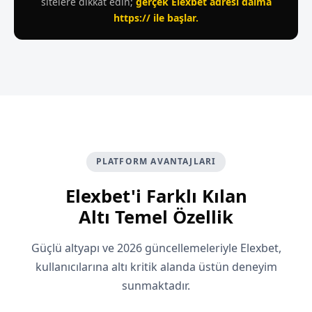
sitelere dikkat edin;
gerçek Elexbet adresi daima
https:// ile başlar.
PLATFORM AVANTAJLARI
Elexbet'i Farklı Kılan
Altı Temel Özellik
Güçlü altyapı ve 2026 güncellemeleriyle Elexbet,
kullanıcılarına altı kritik alanda üstün deneyim
sunmaktadır.