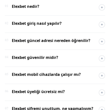
01
Elexbet nedir?
Elexbet, uluslararası lisans kapsamında faaliyet
02
Elexbet giriş nasıl yapılır?
gösteren, Türk kullanıcılara tam Türkçe arayüz ve 7/24
destek sunan dijital eğlence ve interaktif içerik
platformudur. Güvenlik odaklı altyapısı ve kesintisiz
tr.elexbetgir.com üzerinden doğrulanmış güncel
03
Elexbet güncel adresi nereden öğrenilir?
erişim altyapısıyla kullanıcı memnuniyetini öncelikli
Elexbet giriş adresini edinin. Adresi tarayıcınıza
hedef olarak benimseyen Elexbet, yıllar içinde güçlü
doğrudan yazın; URL'de kilit simgesi ve "https://"
bir üye tabanı oluşturmuştur.
olduğunu doğrulayın. Kullanıcı adı ve şifrenizi giriş
Elexbet güncel giriş adresi için tr.elexbetgir.com
04
Elexbet güvenilir midir?
formuna girin, Giriş butonuna tıklayın. 2FA aktifse
sayfasını düzenli olarak takip edin. Adres değişiklikleri
SMS ya da authenticator kodunuzu da girerek işlemi
anlık olarak güncellenmektedir. Arama motorlarından
tamamlayın.
ulaşılan sonuçlar her zaman resmi adres
Evet. Elexbet, uluslararası lisans çerçevesinde faaliyet
05
Elexbet mobil cihazlarda çalışır mı?
olmayabileceğinden, doğrulama için bu sayfayı
göstermekte olup bağımsız güvenlik denetimlerinden
kullanın ve adresi tarayıcınızda yer imi olarak
geçmektedir. 256-bit SSL şifreleme, TLS 1.3 protokolü
kaydedin.
ve yapay zeka destekli anomali tespiti, platformun
Evet. Elexbet'in 2026'da yenilenen duyarlı (responsive)
06
Elexbet üyeliği ücretsiz mi?
güvenlik standartlarını yüksek tutmaktadır.
arayüzü iOS ve Android'in tüm güncel sürümlerinde
sorunsuz çalışmaktadır. Ek uygulama indirmeye gerek
kalmadan mobil tarayıcıdan Elexbet giriş yapabilir,
Evet, Elexbet üyeliği tamamen ücretsizdir. Güncel
07
Elexbet şifremi unuttum, ne yapmalıyım?