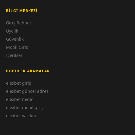
BILGI MERKEZI
Giriş Rehberi
Üyelik
Güvenlik
Mobil Giriş
İçerikler
POPÜLER ARAMALAR
elexbet giriş
elexbet güncel adres
elexbet nedir
elexbet mobil giriş
elexbet yardım