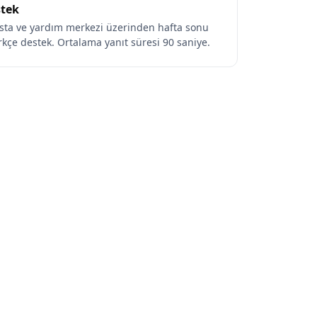
stek
osta ve yardım merkezi üzerinden hafta sonu
ürkçe destek. Ortalama yanıt süresi 90 saniye.