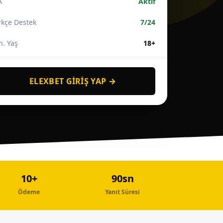
A
Aktif
rkçe Destek
7/24
n. Yaş
18+
ELEXBET GİRİŞ YAP →
10+
90sn
Ödeme
Yanıt Süresi