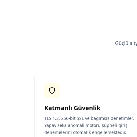
Güçlü alty
Katmanlı Güvenlik
TLS 1.3, 256-bit SSL ve bağımsız denetimler.
Yapay zeka anomali motoru şüpheli giriş
denemelerini otomatik engellemektedir.