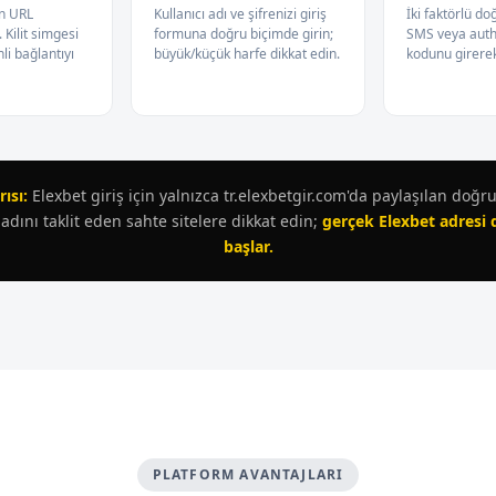
n URL
Kullanıcı adı ve şifrenizi giriş
İki faktörlü d
Kilit simgesi
formuna doğru biçimde girin;
SMS veya auth
nli bağlantıyı
büyük/küçük harfe dikkat edin.
kodunu girere
ısı:
Elexbet giriş için yalnızca tr.elexbetgir.com'da paylaşılan doğr
 adını taklit eden sahte sitelere dikkat edin;
gerçek Elexbet adresi d
başlar.
PLATFORM AVANTAJLARI