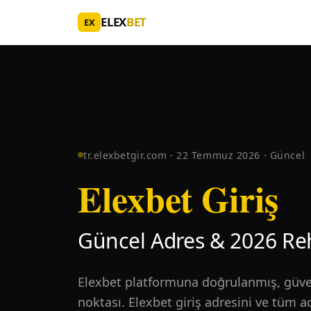
ELEX
BET
EX
tr.elexbetgir.com · 22 Temmuz 2026 · Güncel
Elexbet Giriş
Güncel Adres & 2026 Re
Elexbet platformuna doğrulanmış, güvenl
noktası. Elexbet giriş adresini ve tüm 