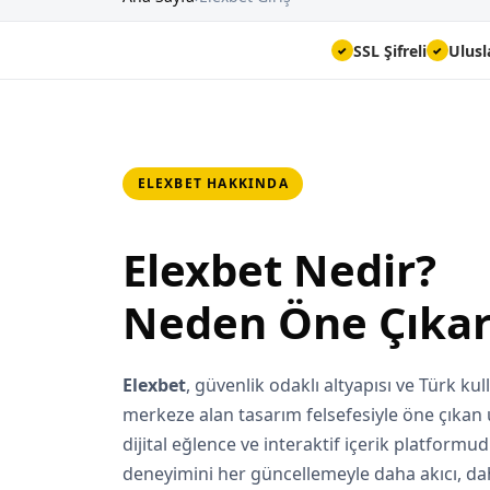
SSL Şifreli
Ulusl
✓
✓
ELEXBET HAKKINDA
Elexbet Nedir?
Neden Öne Çıkar
Elexbet
, güvenlik odaklı altyapısı ve Türk kull
merkeze alan tasarım felsefesiyle öne çıkan ul
dijital eğlence ve interaktif içerik platformud
deneyimini her güncellemeyle daha akıcı, dah