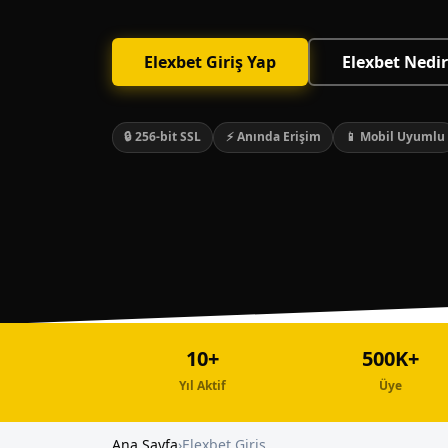
Elexbet Giriş Yap
Elexbet Nedir
🔒 256-bit SSL
⚡ Anında Erişim
📱 Mobil Uyumlu
10+
500K+
Yıl Aktif
Üye
Ana Sayfa
›
Elexbet Giriş