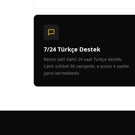
7/24 Türkçe Destek
Resmi tatil dahil 24 saat Türkçe destek.
Canlı sohbet 90 saniyede, e-posta 4 saatte
yanıt vermektedir.