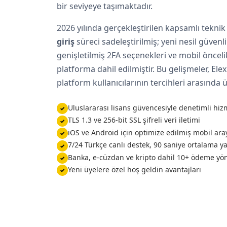
bir seviyeye taşımaktadır.
2026 yılında gerçekleştirilen kapsamlı tekni
giriş
süreci sadeleştirilmiş; yeni nesil güvenl
genişletilmiş 2FA seçenekleri ve mobil öncelik
platforma dahil edilmiştir. Bu gelişmeler, Elexb
platform kullanıcılarının tercihleri arasında üs
Uluslararası lisans güvencesiyle denetimli hiz
✓
TLS 1.3 ve 256-bit SSL şifreli veri iletimi
✓
iOS ve Android için optimize edilmiş mobil ara
✓
7/24 Türkçe canlı destek, 90 saniye ortalama ya
✓
Banka, e-cüzdan ve kripto dahil 10+ ödeme yö
✓
Yeni üyelere özel hoş geldin avantajları
✓