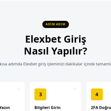
ADIM ADIM
Elexbet Giriş
Nasıl Yapılır?
kısa adımda Elexbet giriş işleminizi dakikalar içinde tamaml
3
4
 Yazın
Bilgileri Girin
2FA Doğru