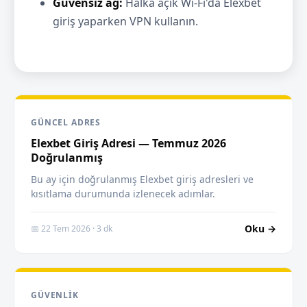
Güvensiz ağ:
Halka açık Wi-Fi'da Elexbet
giriş yaparken VPN kullanın.
GÜNCEL ADRES
Elexbet Giriş Adresi — Temmuz 2026
Doğrulanmış
Bu ay için doğrulanmış Elexbet giriş adresleri ve
kısıtlama durumunda izlenecek adımlar.
Oku →
📅 22 Tem 2026 · 3 dk
GÜVENLIK