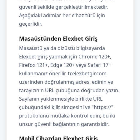
güvenli şekilde gerçekleştirilmektedir.
Aşağıdaki adımlar her cihaz türü için
geçerlidir.
Masaüstünden Elexbet Giriş
Masaüstü ya da dizüstü bilgisayarda
Elexbet giriş yapmak için Chrome 120+,
Firefox 121+, Edge 120+ veya Safari 17+
kullanmanız önerilir. tr.elexbetgir.com
üzerinden doğrulanmış adresi edinin ve
tarayıcının URL çubuğuna doğrudan yazın.
Sayfanın yüklenmesiyle birlikte URL
çubuğundaki kilit simgesini ve "https://"
protokolünü mutlaka kontrol edin; bu iki
unsur güvenli bağlantının garantisidir.
Mobil Cihazdan Elexbet Giriş