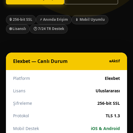
🔒 256-bit SSL
⚡ Anında Erişim
📱 Mobil Uyumlu
🌐 Lisanslı
🕐 7/24 TR Destek
Elexbet — Canlı Durum
Aktif
Platform
Elexbet
Lisans
Uluslararası
Şifreleme
256-bit SSL
Protokol
TLS 1.3
Mobil Destek
iOS & Android