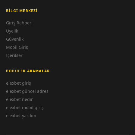
BILGI MERKEZI
Giriş Rehberi
Üyelik
Güvenlik
Mobil Giriş
İçerikler
POPÜLER ARAMALAR
elexbet giriş
elexbet güncel adres
elexbet nedir
elexbet mobil giriş
elexbet yardım