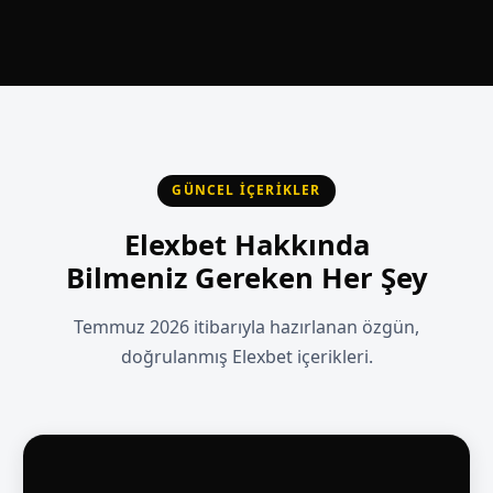
GÜNCEL İÇERIKLER
Elexbet Hakkında
Bilmeniz Gereken Her Şey
Temmuz 2026 itibarıyla hazırlanan özgün,
doğrulanmış Elexbet içerikleri.