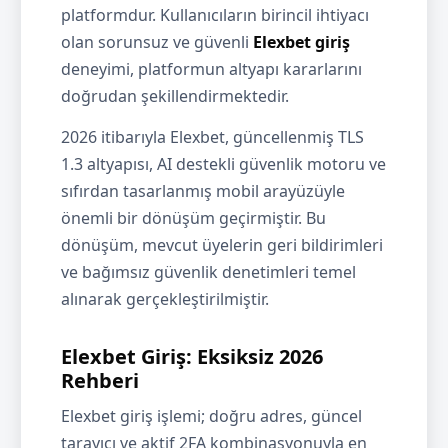
platformdur. Kullanıcıların birincil ihtiyacı
olan sorunsuz ve güvenli
Elexbet giriş
deneyimi, platformun altyapı kararlarını
doğrudan şekillendirmektedir.
2026 itibarıyla Elexbet, güncellenmiş TLS
1.3 altyapısı, AI destekli güvenlik motoru ve
sıfırdan tasarlanmış mobil arayüzüyle
önemli bir dönüşüm geçirmiştir. Bu
dönüşüm, mevcut üyelerin geri bildirimleri
ve bağımsız güvenlik denetimleri temel
alınarak gerçekleştirilmiştir.
Elexbet Giriş: Eksiksiz 2026
Rehberi
Elexbet giriş işlemi; doğru adres, güncel
tarayıcı ve aktif 2FA kombinasyonuyla en