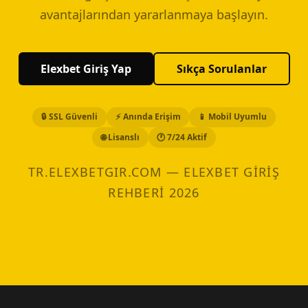
avantajlarından yararlanmaya başlayın.
Elexbet Giriş Yap
Sıkça Sorulanlar
🔒 SSL Güvenli
⚡ Anında Erişim
📱 Mobil Uyumlu
🌐 Lisanslı
🕐 7/24 Aktif
TR.ELEXBETGIR.COM — ELEXBET GİRİŞ
REHBERİ 2026