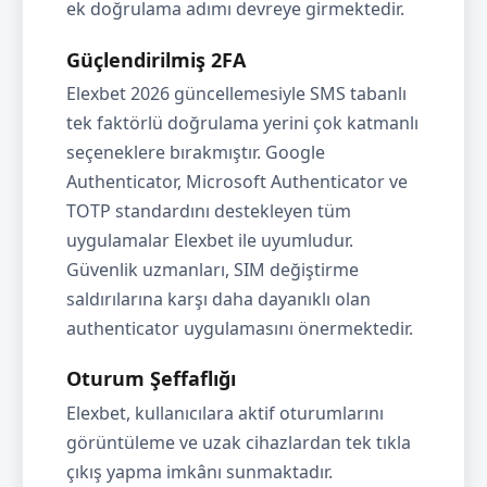
ek doğrulama adımı devreye girmektedir.
Güçlendirilmiş 2FA
Elexbet 2026 güncellemesiyle SMS tabanlı
tek faktörlü doğrulama yerini çok katmanlı
seçeneklere bırakmıştır. Google
Authenticator, Microsoft Authenticator ve
TOTP standardını destekleyen tüm
uygulamalar Elexbet ile uyumludur.
Güvenlik uzmanları, SIM değiştirme
saldırılarına karşı daha dayanıklı olan
authenticator uygulamasını önermektedir.
Oturum Şeffaflığı
Elexbet, kullanıcılara aktif oturumlarını
görüntüleme ve uzak cihazlardan tek tıkla
çıkış yapma imkânı sunmaktadır.