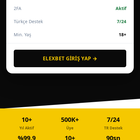
2FA
Aktif
Türkçe Destek
7/24
Min. Yaş
18+
ELEXBET GİRİŞ YAP →
10+
500K+
7/24
Yıl Aktif
Üye
TR Destek
%99.9
10+
90sn