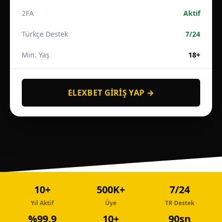
2FA
Aktif
Türkçe Destek
7/24
Min. Yaş
18+
ELEXBET GİRİŞ YAP →
10+
500K+
7/24
Yıl Aktif
Üye
TR Destek
%99.9
10+
90sn