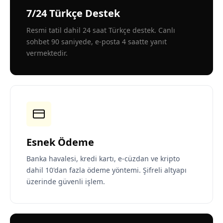
7/24 Türkçe Destek
Resmi tatil dahil 24 saat Türkçe destek. Canlı
sohbet 90 saniyede, e-posta 4 saatte yanıt
vermektedir.
Esnek Ödeme
Banka havalesi, kredi kartı, e-cüzdan ve kripto
dahil 10'dan fazla ödeme yöntemi. Şifreli altyapı
üzerinde güvenli işlem.