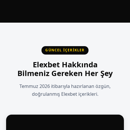
GÜNCEL İÇERIKLER
Elexbet Hakkında
Bilmeniz Gereken Her Şey
Temmuz 2026 itibarıyla hazırlanan özgün,
doğrulanmış Elexbet içerikleri.