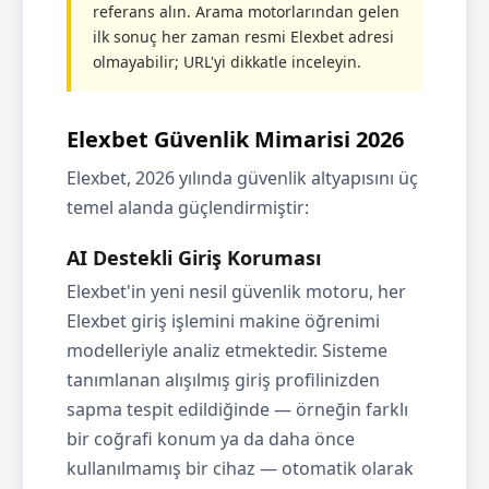
referans alın. Arama motorlarından gelen
ilk sonuç her zaman resmi Elexbet adresi
olmayabilir; URL'yi dikkatle inceleyin.
Elexbet Güvenlik Mimarisi 2026
Elexbet, 2026 yılında güvenlik altyapısını üç
temel alanda güçlendirmiştir:
AI Destekli Giriş Koruması
Elexbet'in yeni nesil güvenlik motoru, her
Elexbet giriş işlemini makine öğrenimi
modelleriyle analiz etmektedir. Sisteme
tanımlanan alışılmış giriş profilinizden
sapma tespit edildiğinde — örneğin farklı
bir coğrafi konum ya da daha önce
kullanılmamış bir cihaz — otomatik olarak