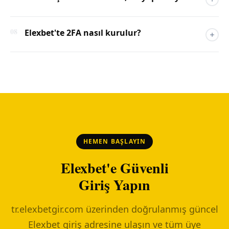
tüm özelliklere erişebilirsiniz.
adres üzerinden Kayıt Ol butonuna tıklayın, formu
doldurun ve e-posta veya SMS doğrulamasını
tamamlayın. Hesabınız hemen aktif olur ve hoş geldin
Elexbet giriş ekranındaki "Şifremi Unuttum"
08
Elexbet'te 2FA nasıl kurulur?
avantajlarına anında kavuşursunuz.
bağlantısına tıklayın. Üyelik e-posta adresinize
sıfırlama bağlantısı gönderilecektir. Bağlantı 15 dakika
geçerlidir. E-posta gelmezse spam klasörünüzü
Elexbet hesabınıza giriş yapın, sağ üstteki profil
kontrol edin; sorun devam ederse Elexbet canlı
menüsünden Güvenlik Ayarları'na gidin ve İki Faktörlü
desteğe başvurun.
Doğrulama seçeneğini aktif hale getirin. SMS veya
authenticator uygulama seçeneklerinden birini tercih
edin. SMS'e kıyasla authenticator uygulaması (Google,
Microsoft) SIM swap saldırılarına karşı çok daha
güvenlidir.
HEMEN BAŞLAYIN
Elexbet'e Güvenli
Giriş Yapın
tr.elexbetgir.com üzerinden doğrulanmış güncel
Elexbet giriş adresine ulaşın ve tüm üye