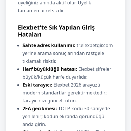
üyeliğiniz anında aktif olur. Üyelik
tamamen ücretsizdir.
Elexbet'te Sık Yapılan Giriş
Hataları
Sahte adres kullanımı:
tr.elexbetgir.com
yerine arama sonuçlarından rastgele
tıklamak risktir.
Harf büyüklüğü hatası:
Elexbet şifreleri
büyük/küçük harfe duyarlıdır.
Eski tarayıcı:
Elexbet 2026 arayüzü
modern standartlar gerektirmektedir;
tarayıcınızı güncel tutun.
2FA gecikmesi:
TOTP kodu 30 saniyede
yenilenir; kodun ekranda göründüğü
anda girin.