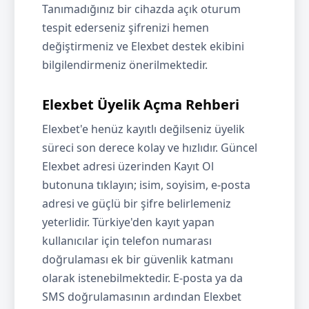
Tanımadığınız bir cihazda açık oturum
tespit ederseniz şifrenizi hemen
değiştirmeniz ve Elexbet destek ekibini
bilgilendirmeniz önerilmektedir.
Elexbet Üyelik Açma Rehberi
Elexbet'e henüz kayıtlı değilseniz üyelik
süreci son derece kolay ve hızlıdır. Güncel
Elexbet adresi üzerinden Kayıt Ol
butonuna tıklayın; isim, soyisim, e-posta
adresi ve güçlü bir şifre belirlemeniz
yeterlidir. Türkiye'den kayıt yapan
kullanıcılar için telefon numarası
doğrulaması ek bir güvenlik katmanı
olarak istenebilmektedir. E-posta ya da
SMS doğrulamasının ardından Elexbet