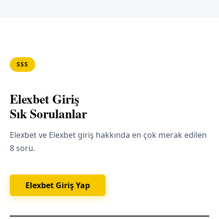
SSS
Elexbet Giriş
Sık Sorulanlar
Elexbet ve Elexbet giriş hakkında en çok merak edilen
8 soru.
Elexbet Giriş Yap