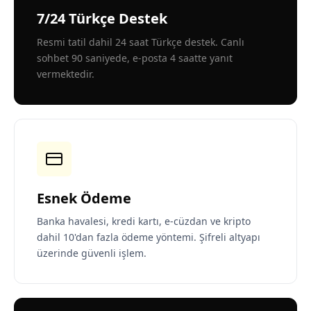
7/24 Türkçe Destek
Resmi tatil dahil 24 saat Türkçe destek. Canlı
sohbet 90 saniyede, e-posta 4 saatte yanıt
vermektedir.
Esnek Ödeme
Banka havalesi, kredi kartı, e-cüzdan ve kripto
dahil 10'dan fazla ödeme yöntemi. Şifreli altyapı
üzerinde güvenli işlem.