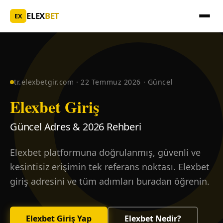
ELEX
BET
EX
tr.elexbetgir.com · 22 Temmuz 2026 · Güncel
Elexbet Giriş
Güncel Adres & 2026 Rehberi
Elexbet platformuna doğrulanmış, güvenli ve
kesintisiz erişimin tek referans noktası. Elexbet
giriş adresini ve tüm adımları buradan öğrenin.
Elexbet Giriş Yap
Elexbet Nedir?