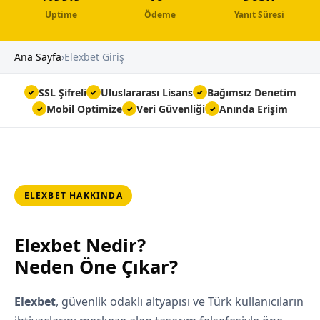
Uptime
Ödeme
Yanıt Süresi
Ana Sayfa
›
Elexbet Giriş
SSL Şifreli
Uluslararası Lisans
Bağımsız Denetim
✓
✓
✓
Mobil Optimize
Veri Güvenliği
Anında Erişim
✓
✓
✓
ELEXBET HAKKINDA
Elexbet Nedir?
Neden Öne Çıkar?
Elexbet
, güvenlik odaklı altyapısı ve Türk kullanıcıların