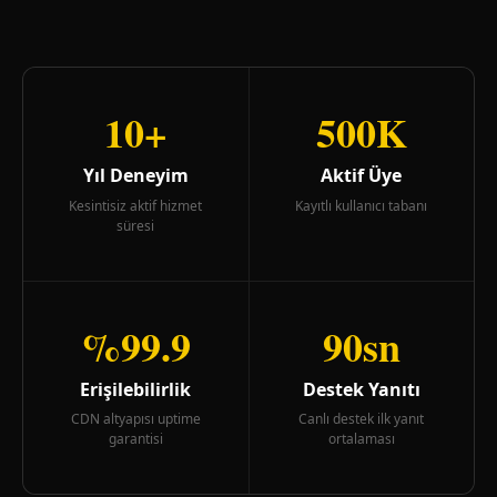
10+
500K
Yıl Deneyim
Aktif Üye
Kesintisiz aktif hizmet
Kayıtlı kullanıcı tabanı
süresi
%99.9
90sn
Erişilebilirlik
Destek Yanıtı
CDN altyapısı uptime
Canlı destek ilk yanıt
garantisi
ortalaması