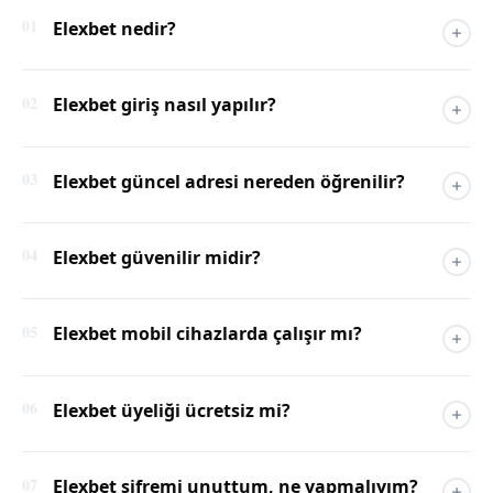
01
Elexbet nedir?
Elexbet, uluslararası lisans kapsamında faaliyet
02
Elexbet giriş nasıl yapılır?
gösteren, Türk kullanıcılara tam Türkçe arayüz ve 7/24
destek sunan dijital eğlence ve interaktif içerik
platformudur. Güvenlik odaklı altyapısı ve kesintisiz
tr.elexbetgir.com üzerinden doğrulanmış güncel
03
Elexbet güncel adresi nereden öğrenilir?
erişim altyapısıyla kullanıcı memnuniyetini öncelikli
Elexbet giriş adresini edinin. Adresi tarayıcınıza
hedef olarak benimseyen Elexbet, yıllar içinde güçlü
doğrudan yazın; URL'de kilit simgesi ve "https://"
bir üye tabanı oluşturmuştur.
olduğunu doğrulayın. Kullanıcı adı ve şifrenizi giriş
Elexbet güncel giriş adresi için tr.elexbetgir.com
04
Elexbet güvenilir midir?
formuna girin, Giriş butonuna tıklayın. 2FA aktifse
sayfasını düzenli olarak takip edin. Adres değişiklikleri
SMS ya da authenticator kodunuzu da girerek işlemi
anlık olarak güncellenmektedir. Arama motorlarından
tamamlayın.
ulaşılan sonuçlar her zaman resmi adres
Evet. Elexbet, uluslararası lisans çerçevesinde faaliyet
05
Elexbet mobil cihazlarda çalışır mı?
olmayabileceğinden, doğrulama için bu sayfayı
göstermekte olup bağımsız güvenlik denetimlerinden
kullanın ve adresi tarayıcınızda yer imi olarak
geçmektedir. 256-bit SSL şifreleme, TLS 1.3 protokolü
kaydedin.
ve yapay zeka destekli anomali tespiti, platformun
Evet. Elexbet'in 2026'da yenilenen duyarlı (responsive)
06
Elexbet üyeliği ücretsiz mi?
güvenlik standartlarını yüksek tutmaktadır.
arayüzü iOS ve Android'in tüm güncel sürümlerinde
sorunsuz çalışmaktadır. Ek uygulama indirmeye gerek
kalmadan mobil tarayıcıdan Elexbet giriş yapabilir,
Evet, Elexbet üyeliği tamamen ücretsizdir. Güncel
07
Elexbet şifremi unuttum, ne yapmalıyım?