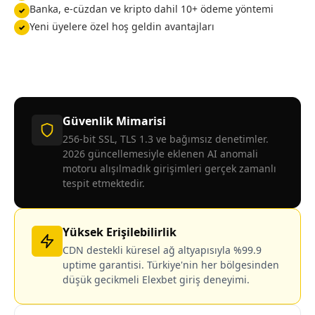
Banka, e-cüzdan ve kripto dahil 10+ ödeme yöntemi
✓
Yeni üyelere özel hoş geldin avantajları
✓
Güvenlik Mimarisi
256-bit SSL, TLS 1.3 ve bağımsız denetimler.
2026 güncellemesiyle eklenen AI anomali
motoru alışılmadık girişimleri gerçek zamanlı
tespit etmektedir.
Yüksek Erişilebilirlik
CDN destekli küresel ağ altyapısıyla %99.9
uptime garantisi. Türkiye'nin her bölgesinden
düşük gecikmeli Elexbet giriş deneyimi.