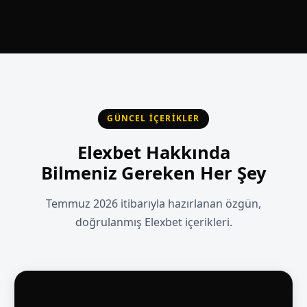
GÜNCEL İÇERIKLER
Elexbet Hakkında
Bilmeniz Gereken Her Şey
Temmuz 2026 itibarıyla hazırlanan özgün,
doğrulanmış Elexbet içerikleri.