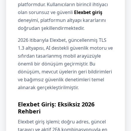
platformdur. Kullanıcıların birincil ihtiyacı
olan sorunsuz ve güvenli
Elexbet giriş
deneyimi, platformun altyapı kararlarını
doğrudan şekillendirmektedir.
2026 itibarıyla Elexbet, güncellenmiş TLS
1.3 altyapısı, AI destekli güvenlik motoru ve
sıfırdan tasarlanmış mobil arayüzüyle
önemli bir dönüşüm geçirmiştir. Bu
dönüşüm, mevcut üyelerin geri bildirimleri
ve bağımsız güvenlik denetimleri temel
alınarak gerçekleştirilmiştir.
Elexbet Giriş: Eksiksiz 2026
Rehberi
Elexbet giriş işlemi; doğru adres, güncel
tarayıcı ve aktif 2FA kombinasyonuyla en