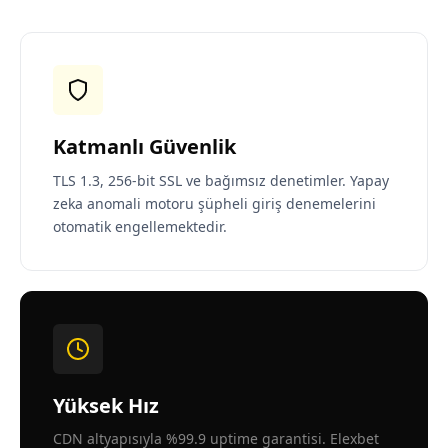
Katmanlı Güvenlik
TLS 1.3, 256-bit SSL ve bağımsız denetimler. Yapay
zeka anomali motoru şüpheli giriş denemelerini
otomatik engellemektedir.
Yüksek Hız
CDN altyapısıyla %99.9 uptime garantisi. Elexbet