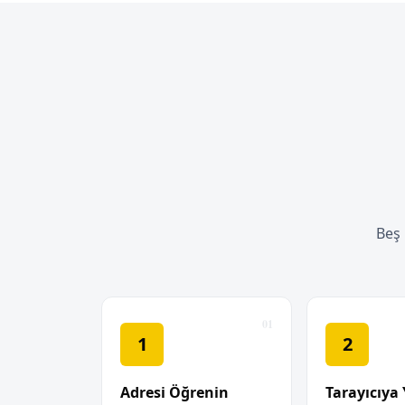
Beş 
1
2
Adresi Öğrenin
Tarayıcıya