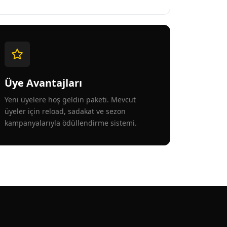
Üye Avantajları
Yeni üyelere hoş geldin paketi. Mevcut
üyeler için reload, sadakat ve sezon
kampanyalarıyla ödüllendirme sistemi.