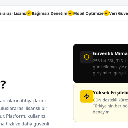
ararası Lisans
Bağımsız Denetim
Mobil Optimize
Veri Güve
✓
✓
✓
Güvenlik Mimar
256-bit SSL, TLS 1
güncellemesiyle e
girişimleri gerçek
?
Yüksek Erişilebi
CDN destekli küres
anıcıların ihtiyaçlarını
Türkiye'nin her bö
uslararası lisanslı bir
deneyimi.
ur. Platform, kullanıcı
a hızlı ve daha güvenli