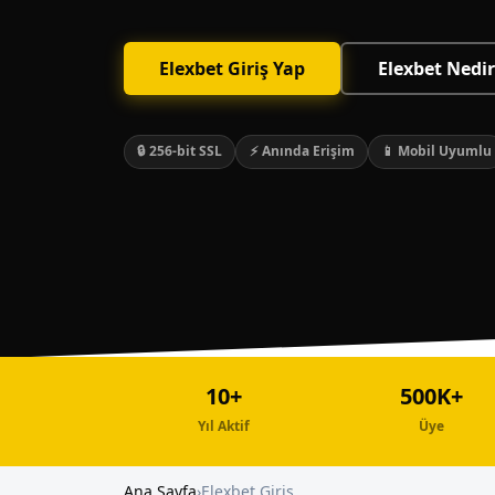
Elexbet Giriş Yap
Elexbet Nedir
🔒 256-bit SSL
⚡ Anında Erişim
📱 Mobil Uyumlu
10+
500K+
Yıl Aktif
Üye
Ana Sayfa
›
Elexbet Giriş