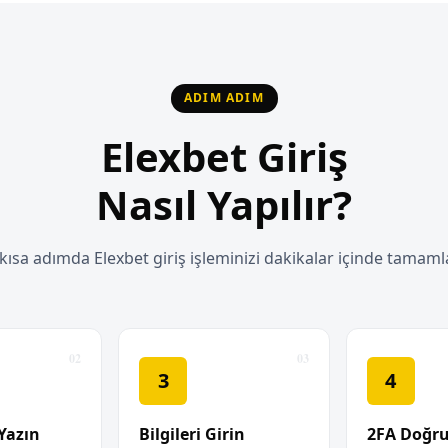
ADIM ADIM
Elexbet Giriş
Nasıl Yapılır?
kısa adımda Elexbet giriş işleminizi dakikalar içinde tamaml
3
4
 Yazın
Bilgileri Girin
2FA Doğru