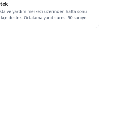
stek
osta ve yardım merkezi üzerinden hafta sonu
ürkçe destek. Ortalama yanıt süresi 90 saniye.