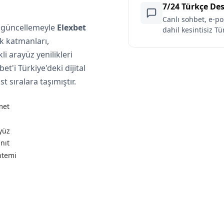
7/24 Türkçe De
Canlı sohbet, e-p
k güncellemeyle
Elexbet
dahil kesintisiz T
ik katmanları,
li arayüz yenilikleri
et'i Türkiye'deki dijital
t sıralara taşımıştır.
met
yüz
nıt
ntemi