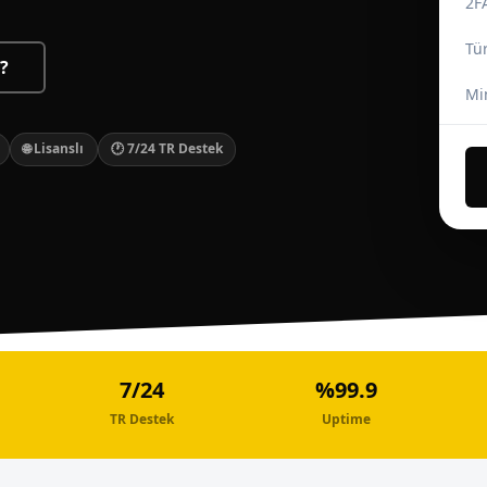
2F
Tü
?
Mi
🌐 Lisanslı
🕐 7/24 TR Destek
7/24
%99.9
TR Destek
Uptime