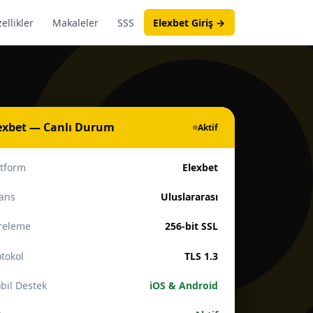
ellikler
Makaleler
SSS
Elexbet Giriş →
exbet — Canlı Durum
Aktif
atform
Elexbet
sans
Uluslararası
freleme
256-bit SSL
otokol
TLS 1.3
bil Destek
iOS & Android