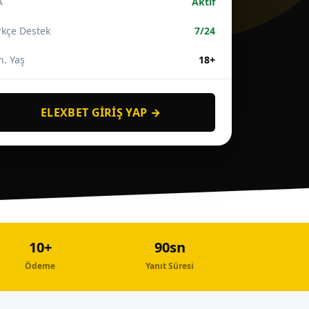
A
Aktif
rkçe Destek
7/24
n. Yaş
18+
ELEXBET GİRİŞ YAP →
10+
90sn
Ödeme
Yanıt Süresi