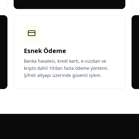
Esnek Ödeme
Banka havalesi, kredi kartı, e-cüzdan ve
kripto dahil 10'dan fazla ödeme yöntemi.
Şifreli altyapı üzerinde güvenli işlem.