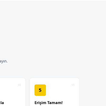
ayın.
5
la
Erişim Tamam!