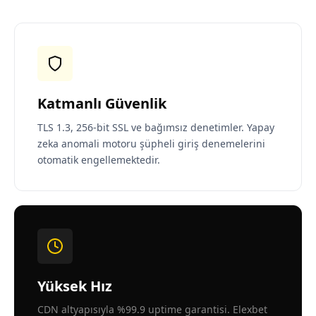
Katmanlı Güvenlik
TLS 1.3, 256-bit SSL ve bağımsız denetimler. Yapay
zeka anomali motoru şüpheli giriş denemelerini
otomatik engellemektedir.
Yüksek Hız
CDN altyapısıyla %99.9 uptime garantisi. Elexbet