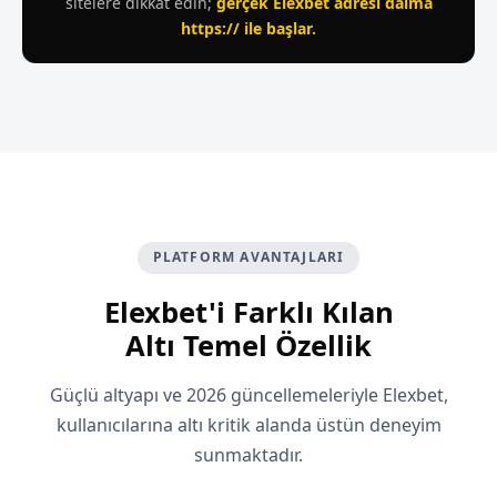
sitelere dikkat edin;
gerçek Elexbet adresi daima
https:// ile başlar.
PLATFORM AVANTAJLARI
Elexbet'i Farklı Kılan
Altı Temel Özellik
Güçlü altyapı ve 2026 güncellemeleriyle Elexbet,
kullanıcılarına altı kritik alanda üstün deneyim
sunmaktadır.