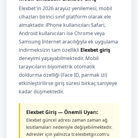
Elexbet'in 2026 arayüz yenilemesi, mobil
cihazları birinci sınıf platform olarak ele
almaktadır. iPhone kullanıcıları Safari,
Android kullanıcıları ise Chrome veya
Samsung Internet aracılığıyla ek uygulama
indirmeksizin tam özellikli
Elexbet giriş
deneyimi yaşayabilmektedir. Mobil
tarayıcıların biyometrik otomatik
doldurma özelliği (Face ID, parmak izi)
etkinleştirilirse giriş süresi birkaç saniyeye
kadar düşmektedir.
Elexbet Giriş — Önemli Uyarı:
Elexbet güncel adresi zaman zaman ağ
kısıtlamaları nedeniyle değişebilmektedir.
Adresler için yalnızca tr.elexbetgir.com'u