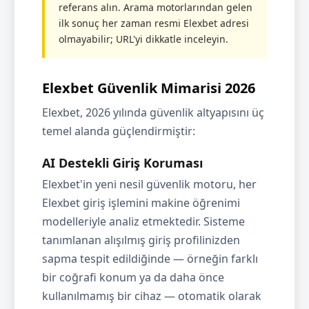
referans alın. Arama motorlarından gelen
ilk sonuç her zaman resmi Elexbet adresi
olmayabilir; URL'yi dikkatle inceleyin.
Elexbet Güvenlik Mimarisi 2026
Elexbet, 2026 yılında güvenlik altyapısını üç
temel alanda güçlendirmiştir:
AI Destekli Giriş Koruması
Elexbet'in yeni nesil güvenlik motoru, her
Elexbet giriş işlemini makine öğrenimi
modelleriyle analiz etmektedir. Sisteme
tanımlanan alışılmış giriş profilinizden
sapma tespit edildiğinde — örneğin farklı
bir coğrafi konum ya da daha önce
kullanılmamış bir cihaz — otomatik olarak