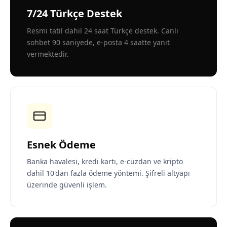
7/24 Türkçe Destek
Resmi tatil dahil 24 saat Türkçe destek. Canlı
sohbet 90 saniyede, e-posta 4 saatte yanıt
vermektedir.
Esnek Ödeme
Banka havalesi, kredi kartı, e-cüzdan ve kripto
dahil 10'dan fazla ödeme yöntemi. Şifreli altyapı
üzerinde güvenli işlem.