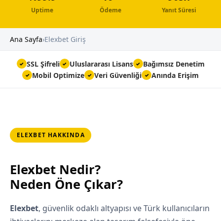
Uptime
Ödeme
Yanıt Süresi
Ana Sayfa
›
Elexbet Giriş
SSL Şifreli
Uluslararası Lisans
Bağımsız Denetim
✓
✓
✓
Mobil Optimize
Veri Güvenliği
Anında Erişim
✓
✓
✓
ELEXBET HAKKINDA
Elexbet Nedir?
Neden Öne Çıkar?
Elexbet
, güvenlik odaklı altyapısı ve Türk kullanıcıların