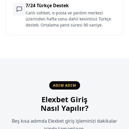
7/24 Türkçe Destek
Canlı sohbet, e-posta ve yardım merkezi
üzerinden hafta sonu dahil kesintisiz Türkçe
destek. Ortalama yanıt süresi 90 saniye.
ADIM ADIM
Elexbet Giriş
Nasıl Yapılır?
Beş kısa adımda Elexbet giriş işleminizi dakikalar
içinde tamamlayın.