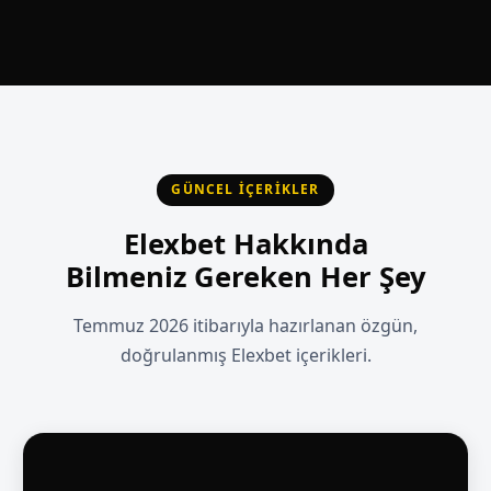
GÜNCEL İÇERIKLER
Elexbet Hakkında
Bilmeniz Gereken Her Şey
Temmuz 2026 itibarıyla hazırlanan özgün,
doğrulanmış Elexbet içerikleri.