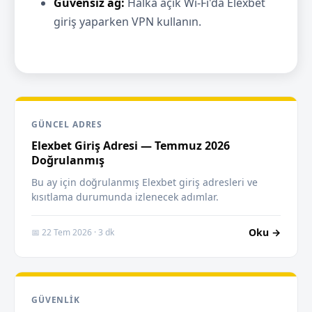
Güvensiz ağ:
Halka açık Wi-Fi'da Elexbet
giriş yaparken VPN kullanın.
GÜNCEL ADRES
Elexbet Giriş Adresi — Temmuz 2026
Doğrulanmış
Bu ay için doğrulanmış Elexbet giriş adresleri ve
kısıtlama durumunda izlenecek adımlar.
Oku →
📅 22 Tem 2026 · 3 dk
GÜVENLIK