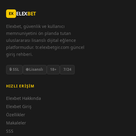
ELEX
BET
EX
Elexbet, güvenlik ve kullanıcı
memnuniyetini ön planda tutan
uluslararası lisanslı dijital eğlence
platformudur. tr.elexbetgir.com güncel
giriş rehberi.
🔒 SSL
🌐 Lisanslı
18+
7/24
HIZLI ERIŞIM
Elexbet Hakkında
Elexbet Giriş
Özellikler
Makaleler
SSS