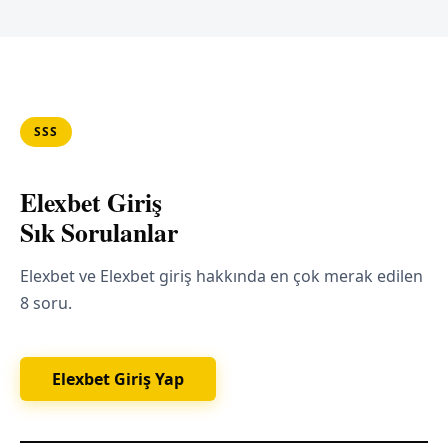
SSS
Elexbet Giriş
Sık Sorulanlar
Elexbet ve Elexbet giriş hakkında en çok merak edilen
8 soru.
Elexbet Giriş Yap