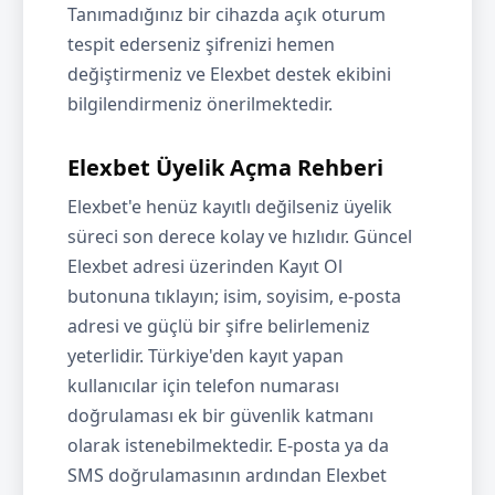
Tanımadığınız bir cihazda açık oturum
tespit ederseniz şifrenizi hemen
değiştirmeniz ve Elexbet destek ekibini
bilgilendirmeniz önerilmektedir.
Elexbet Üyelik Açma Rehberi
Elexbet'e henüz kayıtlı değilseniz üyelik
süreci son derece kolay ve hızlıdır. Güncel
Elexbet adresi üzerinden Kayıt Ol
butonuna tıklayın; isim, soyisim, e-posta
adresi ve güçlü bir şifre belirlemeniz
yeterlidir. Türkiye'den kayıt yapan
kullanıcılar için telefon numarası
doğrulaması ek bir güvenlik katmanı
olarak istenebilmektedir. E-posta ya da
SMS doğrulamasının ardından Elexbet