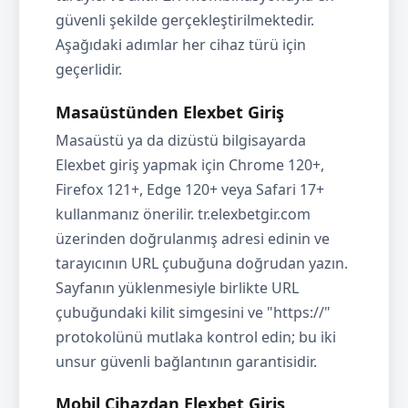
güvenli şekilde gerçekleştirilmektedir.
Aşağıdaki adımlar her cihaz türü için
geçerlidir.
Masaüstünden Elexbet Giriş
Masaüstü ya da dizüstü bilgisayarda
Elexbet giriş yapmak için Chrome 120+,
Firefox 121+, Edge 120+ veya Safari 17+
kullanmanız önerilir. tr.elexbetgir.com
üzerinden doğrulanmış adresi edinin ve
tarayıcının URL çubuğuna doğrudan yazın.
Sayfanın yüklenmesiyle birlikte URL
çubuğundaki kilit simgesini ve "https://"
protokolünü mutlaka kontrol edin; bu iki
unsur güvenli bağlantının garantisidir.
Mobil Cihazdan Elexbet Giriş