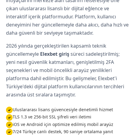
ihtiyaçlarını merkeze alan tasarım felsefesiyle öne
çıkan uluslararası lisanslı bir dijital eğlence ve
interaktif içerik platformudur. Platform, kullanıcı
deneyimini her güncellemeyle daha akıcı, daha hızlı ve
daha güvenli bir seviyeye taşımaktadır.
2026 yılında gerçekleştirilen kapsamlı teknik
güncellemeyle
Elexbet giriş
süreci sadeleştirilmiş;
yeni nesil güvenlik katmanları, genişletilmiş 2FA
seçenekleri ve mobil öncelikli arayüz yenilikleri
platforma dahil edilmiştir. Bu gelişmeler, Elexbet'i
Türkiye'deki dijital platform kullanıcılarının tercihleri
arasında üst sıralara taşımıştır.
Uluslararası lisans güvencesiyle denetimli hizmet
✓
TLS 1.3 ve 256-bit SSL şifreli veri iletimi
✓
iOS ve Android için optimize edilmiş mobil arayüz
✓
7/24 Türkçe canlı destek, 90 saniye ortalama yanıt
✓