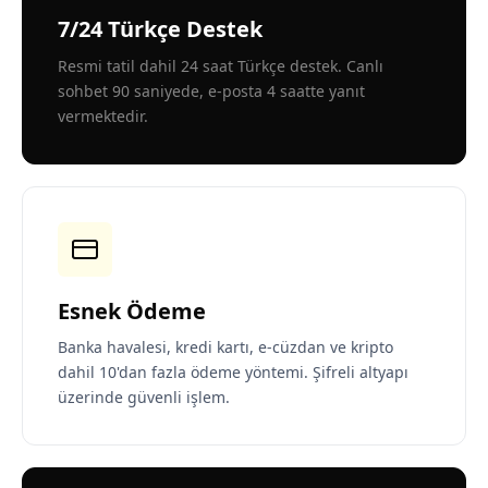
7/24 Türkçe Destek
Resmi tatil dahil 24 saat Türkçe destek. Canlı
sohbet 90 saniyede, e-posta 4 saatte yanıt
vermektedir.
Esnek Ödeme
Banka havalesi, kredi kartı, e-cüzdan ve kripto
dahil 10'dan fazla ödeme yöntemi. Şifreli altyapı
üzerinde güvenli işlem.