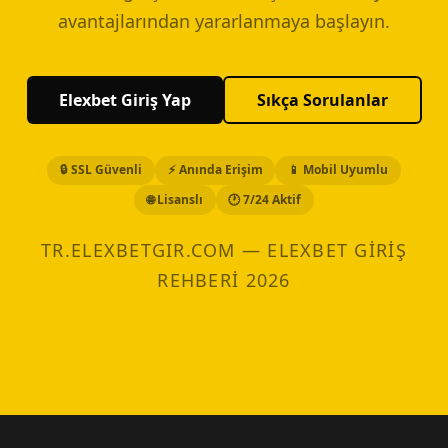
avantajlarından yararlanmaya başlayın.
Elexbet Giriş Yap
Sıkça Sorulanlar
🔒 SSL Güvenli
⚡ Anında Erişim
📱 Mobil Uyumlu
🌐 Lisanslı
🕐 7/24 Aktif
TR.ELEXBETGIR.COM — ELEXBET GİRİŞ
REHBERİ 2026