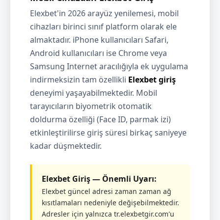
Elexbet'in 2026 arayüz yenilemesi, mobil
cihazları birinci sınıf platform olarak ele
almaktadır. iPhone kullanıcıları Safari,
Android kullanıcıları ise Chrome veya
Samsung Internet aracılığıyla ek uygulama
indirmeksizin tam özellikli
Elexbet giriş
deneyimi yaşayabilmektedir. Mobil
tarayıcıların biyometrik otomatik
doldurma özelliği (Face ID, parmak izi)
etkinleştirilirse giriş süresi birkaç saniyeye
kadar düşmektedir.
Elexbet Giriş — Önemli Uyarı:
Elexbet güncel adresi zaman zaman ağ
kısıtlamaları nedeniyle değişebilmektedir.
Adresler için yalnızca tr.elexbetgir.com'u