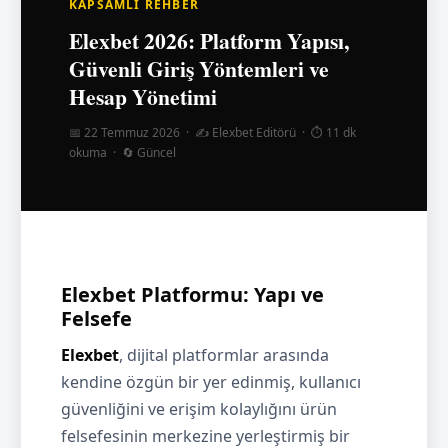
KAPSAMLI REHBER
Elexbet 2026: Platform Yapısı,
Güvenli Giriş Yöntemleri ve
Hesap Yönetimi
📅 22 Temmuz 2026 · ✍ Elexbet Editörü · ⏱ 11 dk
okuma · 🔄 Güncel
Elexbet Platformu: Yapı ve
Felsefe
Elexbet
, dijital platformlar arasında
kendine özgün bir yer edinmiş, kullanıcı
güvenliğini ve erişim kolaylığını ürün
felsefesinin merkezine yerleştirmiş bir