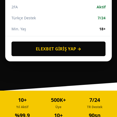
2FA
Aktif
Türkçe Destek
7/24
Min. Yaş
18+
ELEXBET GİRİŞ YAP →
10+
500K+
7/24
Yıl Aktif
Üye
TR Destek
%99.9
10+
90sn