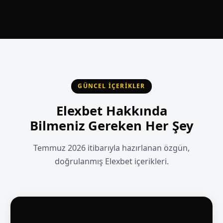
GÜNCEL İÇERIKLER
Elexbet Hakkında
Bilmeniz Gereken Her Şey
Temmuz 2026 itibarıyla hazırlanan özgün,
doğrulanmış Elexbet içerikleri.