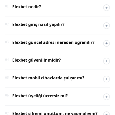
01
Elexbet nedir?
Elexbet, uluslararası lisans kapsamında faaliyet
02
Elexbet giriş nasıl yapılır?
gösteren, Türk kullanıcılara tam Türkçe arayüz ve 7/24
destek sunan dijital eğlence ve interaktif içerik
platformudur. Güvenlik odaklı altyapısı ve kesintisiz
tr.elexbetgir.com üzerinden doğrulanmış güncel
03
Elexbet güncel adresi nereden öğrenilir?
erişim altyapısıyla kullanıcı memnuniyetini öncelikli
Elexbet giriş adresini edinin. Adresi tarayıcınıza
hedef olarak benimseyen Elexbet, yıllar içinde güçlü
doğrudan yazın; URL'de kilit simgesi ve "https://"
bir üye tabanı oluşturmuştur.
olduğunu doğrulayın. Kullanıcı adı ve şifrenizi giriş
Elexbet güncel giriş adresi için tr.elexbetgir.com
04
Elexbet güvenilir midir?
formuna girin, Giriş butonuna tıklayın. 2FA aktifse
sayfasını düzenli olarak takip edin. Adres değişiklikleri
SMS ya da authenticator kodunuzu da girerek işlemi
anlık olarak güncellenmektedir. Arama motorlarından
tamamlayın.
ulaşılan sonuçlar her zaman resmi adres
Evet. Elexbet, uluslararası lisans çerçevesinde faaliyet
05
Elexbet mobil cihazlarda çalışır mı?
olmayabileceğinden, doğrulama için bu sayfayı
göstermekte olup bağımsız güvenlik denetimlerinden
kullanın ve adresi tarayıcınızda yer imi olarak
geçmektedir. 256-bit SSL şifreleme, TLS 1.3 protokolü
kaydedin.
ve yapay zeka destekli anomali tespiti, platformun
Evet. Elexbet'in 2026'da yenilenen duyarlı (responsive)
06
Elexbet üyeliği ücretsiz mi?
güvenlik standartlarını yüksek tutmaktadır.
arayüzü iOS ve Android'in tüm güncel sürümlerinde
sorunsuz çalışmaktadır. Ek uygulama indirmeye gerek
kalmadan mobil tarayıcıdan Elexbet giriş yapabilir,
Evet, Elexbet üyeliği tamamen ücretsizdir. Güncel
07
Elexbet şifremi unuttum, ne yapmalıyım?