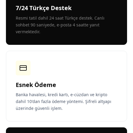
7/24 Türkçe Destek
Resmi tatil dahil 24 saat Türkçe destek. Canlı
sohbet 90 saniyede, e-posta 4 saatte yanıt
vermektedir.
Esnek Ödeme
Banka havalesi, kredi kartı, e-cüzdan ve kripto
dahil 10'dan fazla ödeme yöntemi. Şifreli altyapı
üzerinde güvenli işlem.