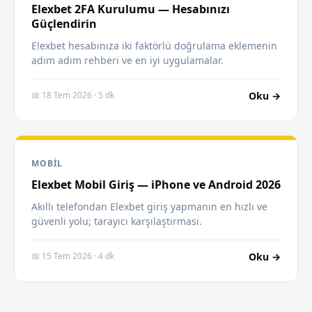
Elexbet 2FA Kurulumu — Hesabınızı
Güçlendirin
Elexbet hesabınıza iki faktörlü doğrulama eklemenin
adım adım rehberi ve en iyi uygulamalar.
Oku →
📅 18 Tem 2026 · 5 dk
MOBIL
Elexbet Mobil Giriş — iPhone ve Android 2026
Akıllı telefondan Elexbet giriş yapmanın en hızlı ve
güvenli yolu; tarayıcı karşılaştırması.
Oku →
📅 15 Tem 2026 · 4 dk