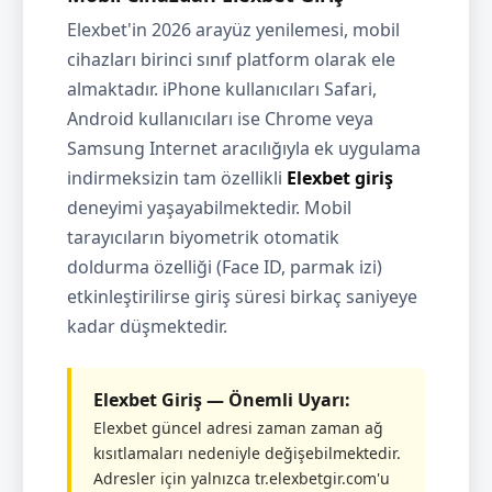
Elexbet'in 2026 arayüz yenilemesi, mobil
cihazları birinci sınıf platform olarak ele
almaktadır. iPhone kullanıcıları Safari,
Android kullanıcıları ise Chrome veya
Samsung Internet aracılığıyla ek uygulama
indirmeksizin tam özellikli
Elexbet giriş
deneyimi yaşayabilmektedir. Mobil
tarayıcıların biyometrik otomatik
doldurma özelliği (Face ID, parmak izi)
etkinleştirilirse giriş süresi birkaç saniyeye
kadar düşmektedir.
Elexbet Giriş — Önemli Uyarı:
Elexbet güncel adresi zaman zaman ağ
kısıtlamaları nedeniyle değişebilmektedir.
Adresler için yalnızca tr.elexbetgir.com'u