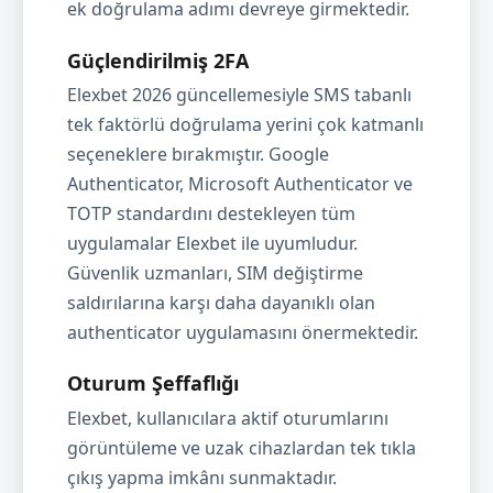
ek doğrulama adımı devreye girmektedir.
Güçlendirilmiş 2FA
Elexbet 2026 güncellemesiyle SMS tabanlı
tek faktörlü doğrulama yerini çok katmanlı
seçeneklere bırakmıştır. Google
Authenticator, Microsoft Authenticator ve
TOTP standardını destekleyen tüm
uygulamalar Elexbet ile uyumludur.
Güvenlik uzmanları, SIM değiştirme
saldırılarına karşı daha dayanıklı olan
authenticator uygulamasını önermektedir.
Oturum Şeffaflığı
Elexbet, kullanıcılara aktif oturumlarını
görüntüleme ve uzak cihazlardan tek tıkla
çıkış yapma imkânı sunmaktadır.