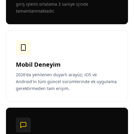
giriş işlemi ortalama 3 saniye içinde
tamamlanmaktadır.
Mobil Deneyim
2026'da yenilenen duyarlı arayüz; iOS ve
Android'in tüm güncel sürümlerinde ek uygulama
gerektirmeden tam erişim.