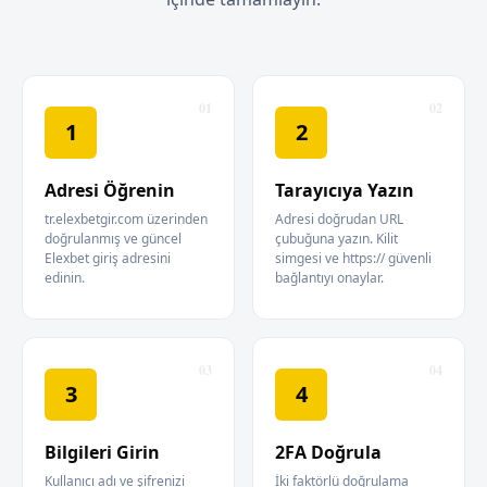
1
2
Adresi Öğrenin
Tarayıcıya Yazın
tr.elexbetgir.com üzerinden
Adresi doğrudan URL
doğrulanmış ve güncel
çubuğuna yazın. Kilit
Elexbet giriş adresini
simgesi ve https:// güvenli
edinin.
bağlantıyı onaylar.
3
4
Bilgileri Girin
2FA Doğrula
Kullanıcı adı ve şifrenizi
İki faktörlü doğrulama