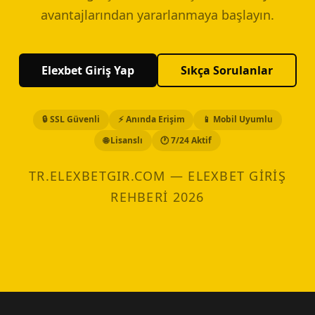
avantajlarından yararlanmaya başlayın.
Elexbet Giriş Yap
Sıkça Sorulanlar
🔒 SSL Güvenli
⚡ Anında Erişim
📱 Mobil Uyumlu
🌐 Lisanslı
🕐 7/24 Aktif
TR.ELEXBETGIR.COM — ELEXBET GİRİŞ
REHBERİ 2026