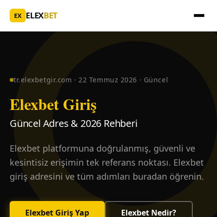
ELEX
BET
EX
tr.elexbetgir.com · 22 Temmuz 2026 · Güncel
Elexbet Giriş
Güncel Adres & 2026 Rehberi
Elexbet platformuna doğrulanmış, güvenli ve
kesintisiz erişimin tek referans noktası. Elexbet
giriş adresini ve tüm adımları buradan öğrenin.
Elexbet Giriş Yap
Elexbet Nedir?