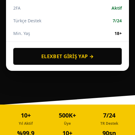
2FA
Aktif
Türkçe Destek
7/24
Min. Yaş
18+
ELEXBET GİRİŞ YAP →
10+
500K+
7/24
Yıl Aktif
Üye
TR Destek
%99.9
10+
90sn