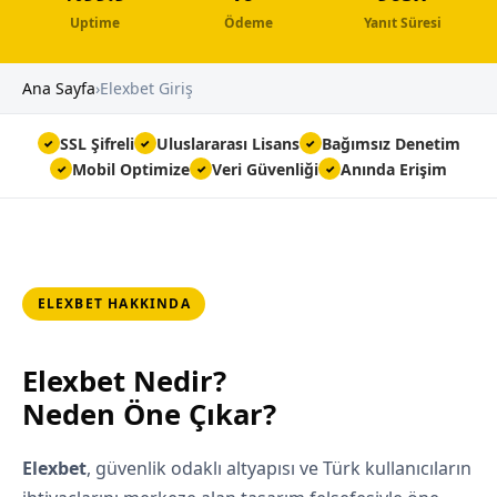
Uptime
Ödeme
Yanıt Süresi
Ana Sayfa
›
Elexbet Giriş
SSL Şifreli
Uluslararası Lisans
Bağımsız Denetim
✓
✓
✓
Mobil Optimize
Veri Güvenliği
Anında Erişim
✓
✓
✓
ELEXBET HAKKINDA
Elexbet Nedir?
Neden Öne Çıkar?
Elexbet
, güvenlik odaklı altyapısı ve Türk kullanıcıların