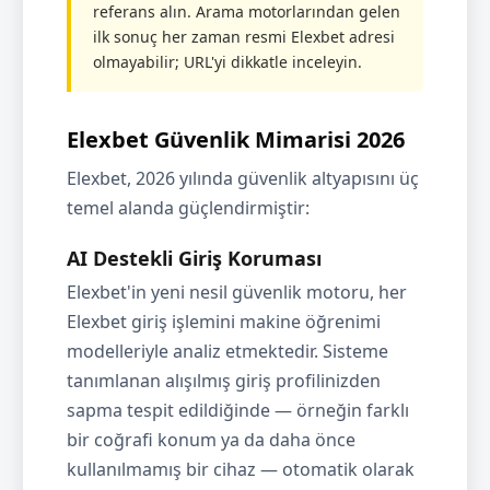
referans alın. Arama motorlarından gelen
ilk sonuç her zaman resmi Elexbet adresi
olmayabilir; URL'yi dikkatle inceleyin.
Elexbet Güvenlik Mimarisi 2026
Elexbet, 2026 yılında güvenlik altyapısını üç
temel alanda güçlendirmiştir:
AI Destekli Giriş Koruması
Elexbet'in yeni nesil güvenlik motoru, her
Elexbet giriş işlemini makine öğrenimi
modelleriyle analiz etmektedir. Sisteme
tanımlanan alışılmış giriş profilinizden
sapma tespit edildiğinde — örneğin farklı
bir coğrafi konum ya da daha önce
kullanılmamış bir cihaz — otomatik olarak