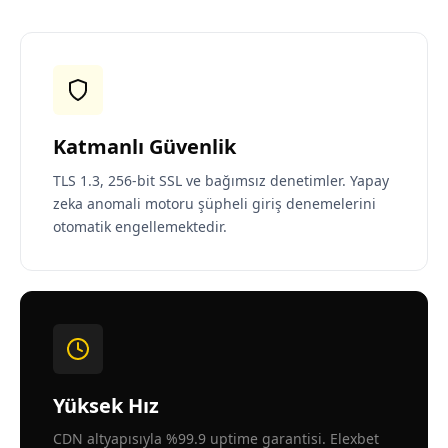
Katmanlı Güvenlik
TLS 1.3, 256-bit SSL ve bağımsız denetimler. Yapay
zeka anomali motoru şüpheli giriş denemelerini
otomatik engellemektedir.
Yüksek Hız
CDN altyapısıyla %99.9 uptime garantisi. Elexbet