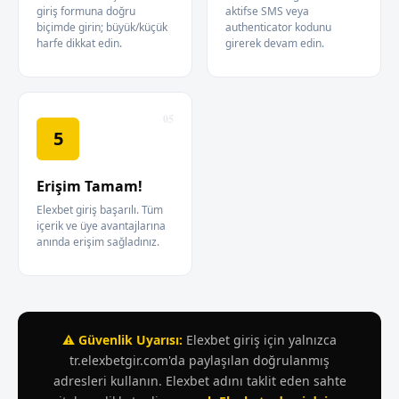
giriş formuna doğru
aktifse SMS veya
biçimde girin; büyük/küçük
authenticator kodunu
harfe dikkat edin.
girerek devam edin.
5
Erişim Tamam!
Elexbet giriş başarılı. Tüm
içerik ve üye avantajlarına
anında erişim sağladınız.
⚠ Güvenlik Uyarısı:
Elexbet giriş için yalnızca
tr.elexbetgir.com'da paylaşılan doğrulanmış
adresleri kullanın. Elexbet adını taklit eden sahte