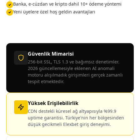
Banka, e-cüzdan ve kripto dahil 10+ ödeme yöntemi
✓
Yeni üyelere özel hoş geldin avantajları
✓
Güvenlik Mimarisi
256-bit SSL, TLS 1.3 ve bağımsız denetimler.
2026 güncellemesiyle eklenen AI anomali
motoru alışılmadık girişimleri gerçek zamanlı
tespit etmektedir.
Yüksek Erişilebilirlik
CDN destekli küresel ağ altyapısıyla %99.9
uptime garantisi. Türkiye'nin her bölgesinden
düşük gecikmeli Elexbet giriş deneyimi.