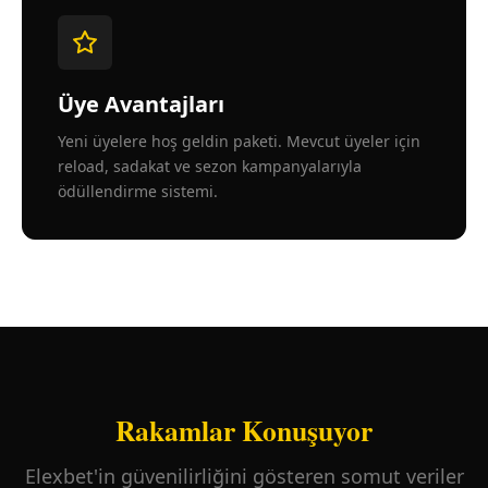
Üye Avantajları
Yeni üyelere hoş geldin paketi. Mevcut üyeler için
reload, sadakat ve sezon kampanyalarıyla
ödüllendirme sistemi.
Rakamlar Konuşuyor
Elexbet'in güvenilirliğini gösteren somut veriler