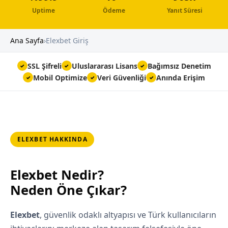
Uptime
Ödeme
Yanıt Süresi
Ana Sayfa
›
Elexbet Giriş
SSL Şifreli
Uluslararası Lisans
Bağımsız Denetim
✓
✓
✓
Mobil Optimize
Veri Güvenliği
Anında Erişim
✓
✓
✓
ELEXBET HAKKINDA
Elexbet Nedir?
Neden Öne Çıkar?
Elexbet
, güvenlik odaklı altyapısı ve Türk kullanıcıların