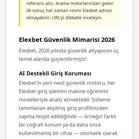
referans alın. Arama motorlarından gelen
ilk sonuç her zaman resmi Elexbet adresi
olmayabilir; URL'yi dikkatle inceleyin.
Elexbet Güvenlik Mimarisi 2026
Elexbet, 2026 yılında güvenlik altyapısını üç
temel alanda güçlendirmiştir:
AI Destekli Giriş Koruması
Elexbet'in yeni nesil güvenlik motoru, her
Elexbet giriş işlemini makine öğrenimi
modelleriyle analiz etmektedir. Sisteme
tanımlanan alışılmış giriş profilinizden
sapma tespit edildiğinde — örneğin farklı
bir coğrafi konum ya da daha önce
kullanılmamış bir cihaz — otomatik olarak