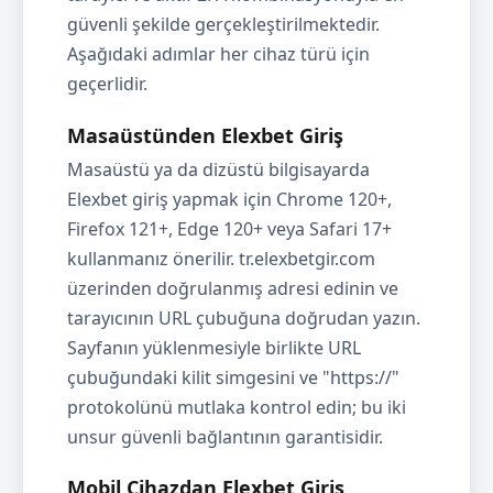
güvenli şekilde gerçekleştirilmektedir.
Aşağıdaki adımlar her cihaz türü için
geçerlidir.
Masaüstünden Elexbet Giriş
Masaüstü ya da dizüstü bilgisayarda
Elexbet giriş yapmak için Chrome 120+,
Firefox 121+, Edge 120+ veya Safari 17+
kullanmanız önerilir. tr.elexbetgir.com
üzerinden doğrulanmış adresi edinin ve
tarayıcının URL çubuğuna doğrudan yazın.
Sayfanın yüklenmesiyle birlikte URL
çubuğundaki kilit simgesini ve "https://"
protokolünü mutlaka kontrol edin; bu iki
unsur güvenli bağlantının garantisidir.
Mobil Cihazdan Elexbet Giriş