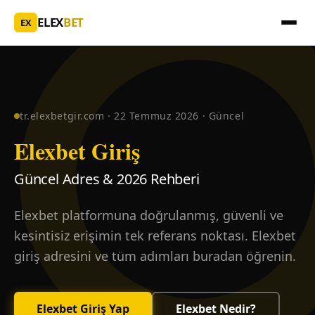
ELEX
BET
EX
tr.elexbetgir.com · 22 Temmuz 2026 · Güncel
Elexbet Giriş
Güncel Adres & 2026 Rehberi
Elexbet platformuna doğrulanmış, güvenli ve
kesintisiz erişimin tek referans noktası. Elexbet
giriş adresini ve tüm adımları buradan öğrenin.
Elexbet Giriş Yap
Elexbet Nedir?