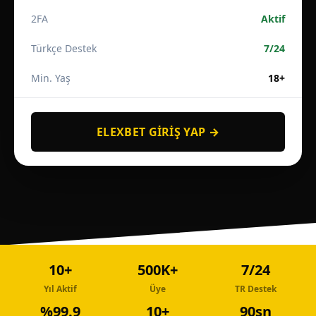
2FA
Aktif
Türkçe Destek
7/24
Min. Yaş
18+
ELEXBET GİRİŞ YAP →
10+
500K+
7/24
Yıl Aktif
Üye
TR Destek
%99.9
10+
90sn