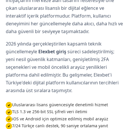
ihtiyaçlarını merkeze alan tasarım felsefesiyle öne
çıkan uluslararası lisanslı bir dijital eğlence ve
interaktif içerik platformudur. Platform, kullanıcı
deneyimini her güncellemeyle daha akıcı, daha hızlı ve
daha güvenli bir seviyeye taşımaktadır.
2026 yılında gerçekleştirilen kapsamlı teknik
güncellemeyle
Elexbet giriş
süreci sadeleştirilmiş;
yeni nesil güvenlik katmanları, genişletilmiş 2FA
seçenekleri ve mobil öncelikli arayüz yenilikleri
platforma dahil edilmiştir. Bu gelişmeler, Elexbet'i
Türkiye'deki dijital platform kullanıcılarının tercihleri
arasında üst sıralara taşımıştır.
Uluslararası lisans güvencesiyle denetimli hizmet
✓
TLS 1.3 ve 256-bit SSL şifreli veri iletimi
✓
iOS ve Android için optimize edilmiş mobil arayüz
✓
7/24 Türkçe canlı destek, 90 saniye ortalama yanıt
✓