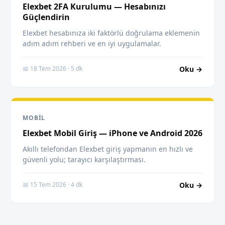
Elexbet 2FA Kurulumu — Hesabınızı
Güçlendirin
Elexbet hesabınıza iki faktörlü doğrulama eklemenin
adım adım rehberi ve en iyi uygulamalar.
Oku →
📅 18 Tem 2026 · 5 dk
MOBIL
Elexbet Mobil Giriş — iPhone ve Android 2026
Akıllı telefondan Elexbet giriş yapmanın en hızlı ve
güvenli yolu; tarayıcı karşılaştırması.
Oku →
📅 15 Tem 2026 · 4 dk