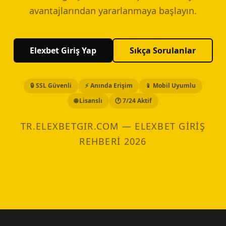
avantajlarından yararlanmaya başlayın.
Elexbet Giriş Yap
Sıkça Sorulanlar
🔒 SSL Güvenli
⚡ Anında Erişim
📱 Mobil Uyumlu
🌐 Lisanslı
🕐 7/24 Aktif
TR.ELEXBETGIR.COM — ELEXBET GİRİŞ
REHBERİ 2026