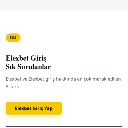
SSS
Elexbet Giriş
Sık Sorulanlar
Elexbet ve Elexbet giriş hakkında en çok merak edilen
8 soru.
Elexbet Giriş Yap