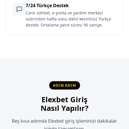
7/24 Türkçe Destek
Canlı sohbet, e-posta ve yardım merkezi
üzerinden hafta sonu dahil kesintisiz Türkçe
destek. Ortalama yanıt süresi 90 saniye.
ADIM ADIM
Elexbet Giriş
Nasıl Yapılır?
Beş kısa adımda Elexbet giriş işleminizi dakikalar
içinde tamamlayın.