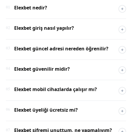
01
Elexbet nedir?
Elexbet, uluslararası lisans kapsamında faaliyet
02
Elexbet giriş nasıl yapılır?
gösteren, Türk kullanıcılara tam Türkçe arayüz ve 7/24
destek sunan dijital eğlence ve interaktif içerik
platformudur. Güvenlik odaklı altyapısı ve kesintisiz
tr.elexbetgir.com üzerinden doğrulanmış güncel
03
Elexbet güncel adresi nereden öğrenilir?
erişim altyapısıyla kullanıcı memnuniyetini öncelikli
Elexbet giriş adresini edinin. Adresi tarayıcınıza
hedef olarak benimseyen Elexbet, yıllar içinde güçlü
doğrudan yazın; URL'de kilit simgesi ve "https://"
bir üye tabanı oluşturmuştur.
olduğunu doğrulayın. Kullanıcı adı ve şifrenizi giriş
Elexbet güncel giriş adresi için tr.elexbetgir.com
04
Elexbet güvenilir midir?
formuna girin, Giriş butonuna tıklayın. 2FA aktifse
sayfasını düzenli olarak takip edin. Adres değişiklikleri
SMS ya da authenticator kodunuzu da girerek işlemi
anlık olarak güncellenmektedir. Arama motorlarından
tamamlayın.
ulaşılan sonuçlar her zaman resmi adres
Evet. Elexbet, uluslararası lisans çerçevesinde faaliyet
05
Elexbet mobil cihazlarda çalışır mı?
olmayabileceğinden, doğrulama için bu sayfayı
göstermekte olup bağımsız güvenlik denetimlerinden
kullanın ve adresi tarayıcınızda yer imi olarak
geçmektedir. 256-bit SSL şifreleme, TLS 1.3 protokolü
kaydedin.
ve yapay zeka destekli anomali tespiti, platformun
Evet. Elexbet'in 2026'da yenilenen duyarlı (responsive)
06
Elexbet üyeliği ücretsiz mi?
güvenlik standartlarını yüksek tutmaktadır.
arayüzü iOS ve Android'in tüm güncel sürümlerinde
sorunsuz çalışmaktadır. Ek uygulama indirmeye gerek
kalmadan mobil tarayıcıdan Elexbet giriş yapabilir,
Evet, Elexbet üyeliği tamamen ücretsizdir. Güncel
07
Elexbet şifremi unuttum, ne yapmalıyım?