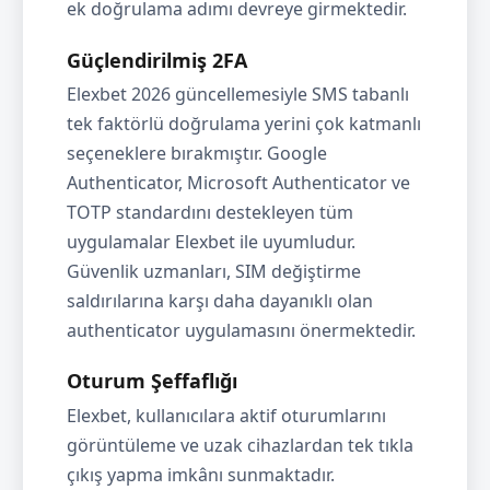
ek doğrulama adımı devreye girmektedir.
Güçlendirilmiş 2FA
Elexbet 2026 güncellemesiyle SMS tabanlı
tek faktörlü doğrulama yerini çok katmanlı
seçeneklere bırakmıştır. Google
Authenticator, Microsoft Authenticator ve
TOTP standardını destekleyen tüm
uygulamalar Elexbet ile uyumludur.
Güvenlik uzmanları, SIM değiştirme
saldırılarına karşı daha dayanıklı olan
authenticator uygulamasını önermektedir.
Oturum Şeffaflığı
Elexbet, kullanıcılara aktif oturumlarını
görüntüleme ve uzak cihazlardan tek tıkla
çıkış yapma imkânı sunmaktadır.