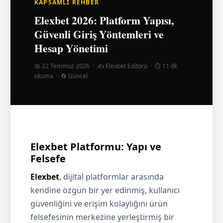
KAPSAMLI REHBER
Elexbet 2026: Platform Yapısı,
Güvenli Giriş Yöntemleri ve
Hesap Yönetimi
📅 22 Temmuz 2026 · ✍ Elexbet Editörü · ⏱ 11 dk
okuma · 🔄 Güncel
Elexbet Platformu: Yapı ve
Felsefe
Elexbet
, dijital platformlar arasında
kendine özgün bir yer edinmiş, kullanıcı
güvenliğini ve erişim kolaylığını ürün
felsefesinin merkezine yerleştirmiş bir