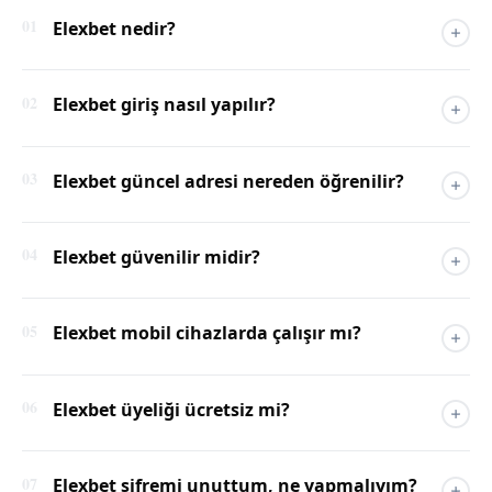
01
Elexbet nedir?
Elexbet, uluslararası lisans kapsamında faaliyet
02
Elexbet giriş nasıl yapılır?
gösteren, Türk kullanıcılara tam Türkçe arayüz ve 7/24
destek sunan dijital eğlence ve interaktif içerik
platformudur. Güvenlik odaklı altyapısı ve kesintisiz
tr.elexbetgir.com üzerinden doğrulanmış güncel
03
Elexbet güncel adresi nereden öğrenilir?
erişim altyapısıyla kullanıcı memnuniyetini öncelikli
Elexbet giriş adresini edinin. Adresi tarayıcınıza
hedef olarak benimseyen Elexbet, yıllar içinde güçlü
doğrudan yazın; URL'de kilit simgesi ve "https://"
bir üye tabanı oluşturmuştur.
olduğunu doğrulayın. Kullanıcı adı ve şifrenizi giriş
Elexbet güncel giriş adresi için tr.elexbetgir.com
04
Elexbet güvenilir midir?
formuna girin, Giriş butonuna tıklayın. 2FA aktifse
sayfasını düzenli olarak takip edin. Adres değişiklikleri
SMS ya da authenticator kodunuzu da girerek işlemi
anlık olarak güncellenmektedir. Arama motorlarından
tamamlayın.
ulaşılan sonuçlar her zaman resmi adres
Evet. Elexbet, uluslararası lisans çerçevesinde faaliyet
05
Elexbet mobil cihazlarda çalışır mı?
olmayabileceğinden, doğrulama için bu sayfayı
göstermekte olup bağımsız güvenlik denetimlerinden
kullanın ve adresi tarayıcınızda yer imi olarak
geçmektedir. 256-bit SSL şifreleme, TLS 1.3 protokolü
kaydedin.
ve yapay zeka destekli anomali tespiti, platformun
Evet. Elexbet'in 2026'da yenilenen duyarlı (responsive)
06
Elexbet üyeliği ücretsiz mi?
güvenlik standartlarını yüksek tutmaktadır.
arayüzü iOS ve Android'in tüm güncel sürümlerinde
sorunsuz çalışmaktadır. Ek uygulama indirmeye gerek
kalmadan mobil tarayıcıdan Elexbet giriş yapabilir,
Evet, Elexbet üyeliği tamamen ücretsizdir. Güncel
07
Elexbet şifremi unuttum, ne yapmalıyım?