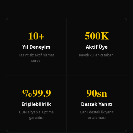
10+
500K
Yıl Deneyim
Aktif Üye
Kesintisiz aktif hizmet
Kayıtlı kullanıcı tabanı
süresi
%99.9
90sn
Erişilebilirlik
Destek Yanıtı
CDN altyapısı uptime
Canlı destek ilk yanıt
garantisi
ortalaması