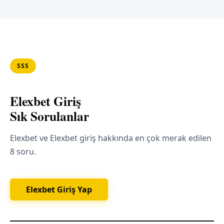
SSS
Elexbet Giriş
Sık Sorulanlar
Elexbet ve Elexbet giriş hakkında en çok merak edilen
8 soru.
Elexbet Giriş Yap