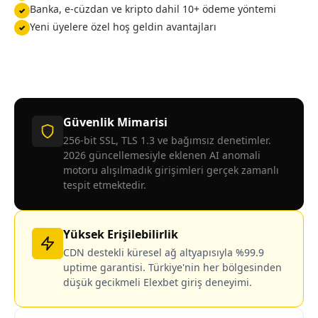
Banka, e-cüzdan ve kripto dahil 10+ ödeme yöntemi
✓
Yeni üyelere özel hoş geldin avantajları
✓
Güvenlik Mimarisi
256-bit SSL, TLS 1.3 ve bağımsız denetimler.
2026 güncellemesiyle eklenen AI anomali
motoru alışılmadık girişimleri gerçek zamanlı
tespit etmektedir.
Yüksek Erişilebilirlik
CDN destekli küresel ağ altyapısıyla %99.9
uptime garantisi. Türkiye'nin her bölgesinden
düşük gecikmeli Elexbet giriş deneyimi.