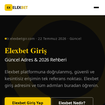
ELEX
BET
EX
tr.elexbetgir.com · 22 Temmuz 2026 · Güncel
Elexbet Giriş
Güncel Adres & 2026 Rehberi
Elexbet platformuna doğrulanmış, güvenli ve
kesintisiz erişimin tek referans noktası. Elexbet
giriş adresini ve tüm adımları buradan öğrenin.
Elexbet Giriş Yap
Elexbet Nedir?