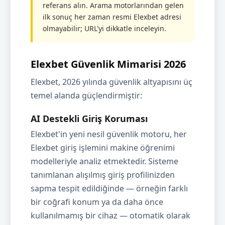
referans alın. Arama motorlarından gelen
ilk sonuç her zaman resmi Elexbet adresi
olmayabilir; URL'yi dikkatle inceleyin.
Elexbet Güvenlik Mimarisi 2026
Elexbet, 2026 yılında güvenlik altyapısını üç
temel alanda güçlendirmiştir:
AI Destekli Giriş Koruması
Elexbet'in yeni nesil güvenlik motoru, her
Elexbet giriş işlemini makine öğrenimi
modelleriyle analiz etmektedir. Sisteme
tanımlanan alışılmış giriş profilinizden
sapma tespit edildiğinde — örneğin farklı
bir coğrafi konum ya da daha önce
kullanılmamış bir cihaz — otomatik olarak