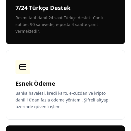
7/24 Türkçe Destek
Resmi tatil dahil 24 saat Türkçe destek. Canlı
sohbet 90 saniyede, e-posta 4 saatte yanıt
vermektedir.
Esnek Ödeme
Banka havalesi, kredi kartı, e-cüzdan ve kripto
dahil 10'dan fazla ödeme yöntemi. Şifreli altyapı
üzerinde güvenli işlem.