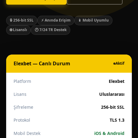
🔒 256-bit SSL
⚡ Anında Erişim
📱 Mobil Uyumlu
🌐 Lisanslı
🕐 7/24 TR Destek
Elexbet — Canlı Durum
Aktif
Platform
Elexbet
Lisans
Uluslararası
Şifreleme
256-bit SSL
Protokol
TLS 1.3
Mobil Destek
iOS & Android