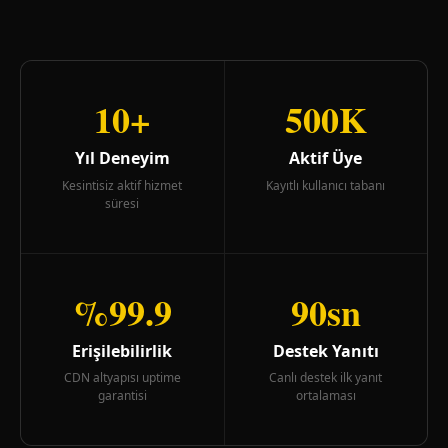
10+
500K
Yıl Deneyim
Aktif Üye
Kesintisiz aktif hizmet
Kayıtlı kullanıcı tabanı
süresi
%99.9
90sn
Erişilebilirlik
Destek Yanıtı
CDN altyapısı uptime
Canlı destek ilk yanıt
garantisi
ortalaması