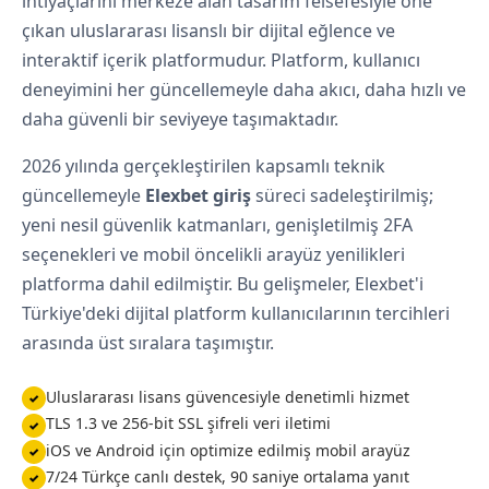
ihtiyaçlarını merkeze alan tasarım felsefesiyle öne
çıkan uluslararası lisanslı bir dijital eğlence ve
interaktif içerik platformudur. Platform, kullanıcı
deneyimini her güncellemeyle daha akıcı, daha hızlı ve
daha güvenli bir seviyeye taşımaktadır.
2026 yılında gerçekleştirilen kapsamlı teknik
güncellemeyle
Elexbet giriş
süreci sadeleştirilmiş;
yeni nesil güvenlik katmanları, genişletilmiş 2FA
seçenekleri ve mobil öncelikli arayüz yenilikleri
platforma dahil edilmiştir. Bu gelişmeler, Elexbet'i
Türkiye'deki dijital platform kullanıcılarının tercihleri
arasında üst sıralara taşımıştır.
Uluslararası lisans güvencesiyle denetimli hizmet
✓
TLS 1.3 ve 256-bit SSL şifreli veri iletimi
✓
iOS ve Android için optimize edilmiş mobil arayüz
✓
7/24 Türkçe canlı destek, 90 saniye ortalama yanıt
✓