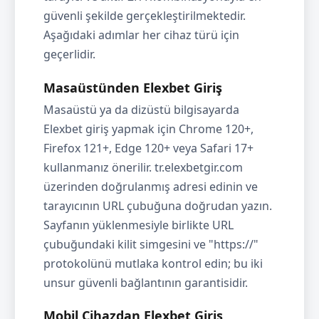
güvenli şekilde gerçekleştirilmektedir.
Aşağıdaki adımlar her cihaz türü için
geçerlidir.
Masaüstünden Elexbet Giriş
Masaüstü ya da dizüstü bilgisayarda
Elexbet giriş yapmak için Chrome 120+,
Firefox 121+, Edge 120+ veya Safari 17+
kullanmanız önerilir. tr.elexbetgir.com
üzerinden doğrulanmış adresi edinin ve
tarayıcının URL çubuğuna doğrudan yazın.
Sayfanın yüklenmesiyle birlikte URL
çubuğundaki kilit simgesini ve "https://"
protokolünü mutlaka kontrol edin; bu iki
unsur güvenli bağlantının garantisidir.
Mobil Cihazdan Elexbet Giriş