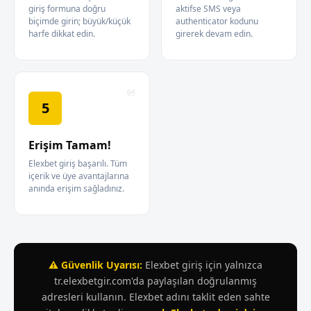
giriş formuna doğru
aktifse SMS veya
biçimde girin; büyük/küçük
authenticator kodunu
harfe dikkat edin.
girerek devam edin.
5
Erişim Tamam!
Elexbet giriş başarılı. Tüm
içerik ve üye avantajlarına
anında erişim sağladınız.
⚠ Güvenlik Uyarısı:
Elexbet giriş için yalnızca
tr.elexbetgir.com'da paylaşılan doğrulanmış
adresleri kullanın. Elexbet adını taklit eden sahte