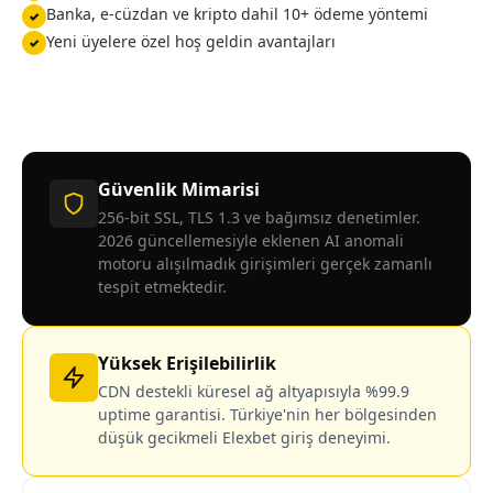
Banka, e-cüzdan ve kripto dahil 10+ ödeme yöntemi
✓
Yeni üyelere özel hoş geldin avantajları
✓
Güvenlik Mimarisi
256-bit SSL, TLS 1.3 ve bağımsız denetimler.
2026 güncellemesiyle eklenen AI anomali
motoru alışılmadık girişimleri gerçek zamanlı
tespit etmektedir.
Yüksek Erişilebilirlik
CDN destekli küresel ağ altyapısıyla %99.9
uptime garantisi. Türkiye'nin her bölgesinden
düşük gecikmeli Elexbet giriş deneyimi.