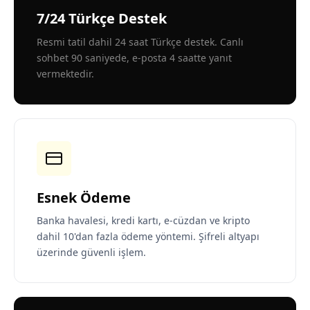
7/24 Türkçe Destek
Resmi tatil dahil 24 saat Türkçe destek. Canlı
sohbet 90 saniyede, e-posta 4 saatte yanıt
vermektedir.
Esnek Ödeme
Banka havalesi, kredi kartı, e-cüzdan ve kripto
dahil 10'dan fazla ödeme yöntemi. Şifreli altyapı
üzerinde güvenli işlem.