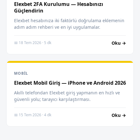
Elexbet 2FA Kurulumu — Hesabınızı
Güçlendirin
Elexbet hesabınıza iki faktörlü doğrulama eklemenin
adım adım rehberi ve en iyi uygulamalar.
Oku →
📅 18 Tem 2026 · 5 dk
MOBIL
Elexbet Mobil Giriş — iPhone ve Android 2026
Akıllı telefondan Elexbet giriş yapmanın en hızlı ve
güvenli yolu; tarayıcı karşılaştırması.
Oku →
📅 15 Tem 2026 · 4 dk