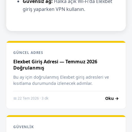
Güvensiz ağ:
Halka açık Wi-Fi'da Elexbet
giriş yaparken VPN kullanın.
GÜNCEL ADRES
Elexbet Giriş Adresi — Temmuz 2026
Doğrulanmış
Bu ay için doğrulanmış Elexbet giriş adresleri ve
kısıtlama durumunda izlenecek adımlar.
Oku →
📅 22 Tem 2026 · 3 dk
GÜVENLIK