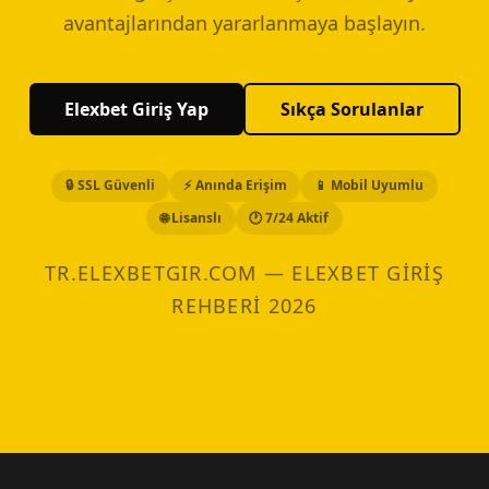
avantajlarından yararlanmaya başlayın.
Elexbet Giriş Yap
Sıkça Sorulanlar
🔒 SSL Güvenli
⚡ Anında Erişim
📱 Mobil Uyumlu
🌐 Lisanslı
🕐 7/24 Aktif
TR.ELEXBETGIR.COM — ELEXBET GİRİŞ
REHBERİ 2026