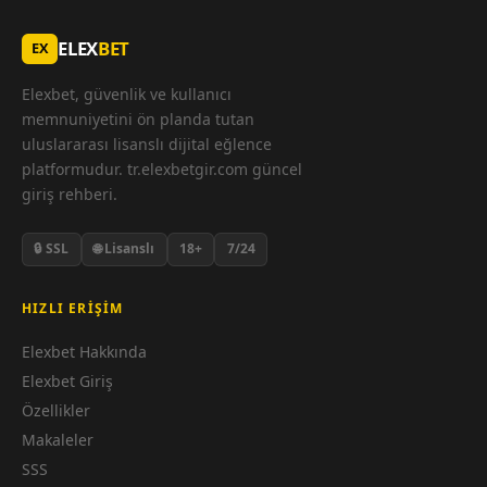
ELEX
BET
EX
Elexbet, güvenlik ve kullanıcı
memnuniyetini ön planda tutan
uluslararası lisanslı dijital eğlence
platformudur. tr.elexbetgir.com güncel
giriş rehberi.
🔒 SSL
🌐 Lisanslı
18+
7/24
HIZLI ERIŞIM
Elexbet Hakkında
Elexbet Giriş
Özellikler
Makaleler
SSS