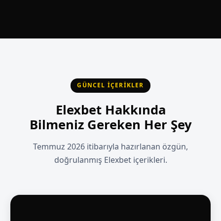
GÜNCEL İÇERIKLER
Elexbet Hakkında
Bilmeniz Gereken Her Şey
Temmuz 2026 itibarıyla hazırlanan özgün,
doğrulanmış Elexbet içerikleri.