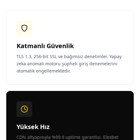
Katmanlı Güvenlik
TLS 1.3, 256-bit SSL ve bağımsız denetimler. Yapay
zeka anomali motoru şüpheli giriş denemelerini
otomatik engellemektedir.
Yüksek Hız
CDN altyapısıyla %99.9 uptime garantisi. Elexbet