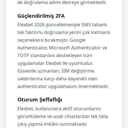
ek doğrulama adımı devreye girmektedir.
Güçlendirilmiş 2FA
Elexbet 2026 güncellemesiyle SMS tabanlı
tek faktörlü doğrulama yerini çok katmanlı
seçeneklere bırakmıştır. Google
Authenticator, Microsoft Authenticator ve
TOTP standardını destekleyen tüm
uygulamalar Elexbet ile uyumludur.
Güvenlik uzmanları, SIM değiştirme
saldırılarına karşı daha dayanıklı olan
authenticator uygulamasını önermektedir.
Oturum Şeffaflığı
Elexbet, kullanıcılara aktif oturumlarını
görüntüleme ve uzak cihazlardan tek tıkla
çıkış yapma imkânı sunmaktadır.