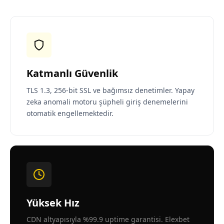
Katmanlı Güvenlik
TLS 1.3, 256-bit SSL ve bağımsız denetimler. Yapay
zeka anomali motoru şüpheli giriş denemelerini
otomatik engellemektedir.
Yüksek Hız
CDN altyapısıyla %99.9 uptime garantisi. Elexbet