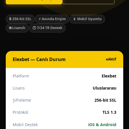
🔒 256-bit SSL
⚡ Anında Erişim
📱 Mobil Uyumlu
🌐 Lisanslı
🕐 7/24 TR Destek
Elexbet — Canlı Durum
Aktif
Platform
Elexbet
Lisans
Uluslararası
Şifreleme
256-bit SSL
Protokol
TLS 1.3
Mobil Destek
iOS & Android