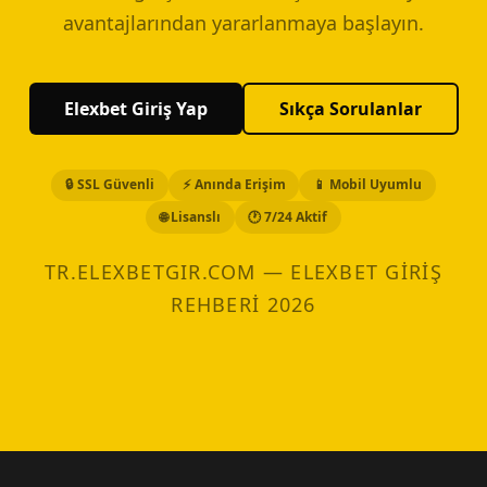
avantajlarından yararlanmaya başlayın.
Elexbet Giriş Yap
Sıkça Sorulanlar
🔒 SSL Güvenli
⚡ Anında Erişim
📱 Mobil Uyumlu
🌐 Lisanslı
🕐 7/24 Aktif
TR.ELEXBETGIR.COM — ELEXBET GİRİŞ
REHBERİ 2026