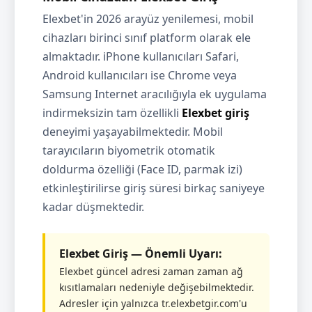
Elexbet'in 2026 arayüz yenilemesi, mobil
cihazları birinci sınıf platform olarak ele
almaktadır. iPhone kullanıcıları Safari,
Android kullanıcıları ise Chrome veya
Samsung Internet aracılığıyla ek uygulama
indirmeksizin tam özellikli
Elexbet giriş
deneyimi yaşayabilmektedir. Mobil
tarayıcıların biyometrik otomatik
doldurma özelliği (Face ID, parmak izi)
etkinleştirilirse giriş süresi birkaç saniyeye
kadar düşmektedir.
Elexbet Giriş — Önemli Uyarı:
Elexbet güncel adresi zaman zaman ağ
kısıtlamaları nedeniyle değişebilmektedir.
Adresler için yalnızca tr.elexbetgir.com'u