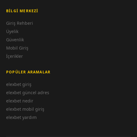
BILGI MERKEZI
Giriş Rehberi
Üyelik
Güvenlik
Mobil Giriş
İçerikler
POPÜLER ARAMALAR
elexbet giriş
elexbet güncel adres
elexbet nedir
elexbet mobil giriş
elexbet yardım