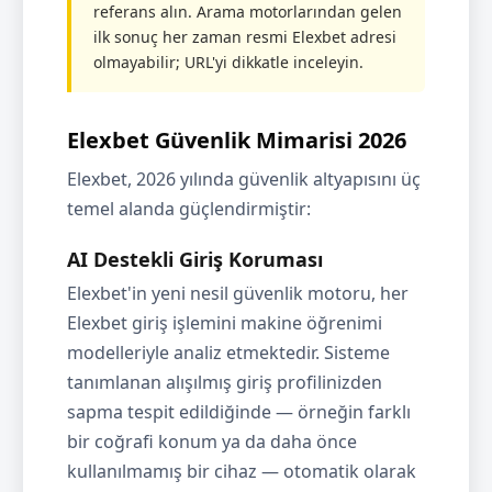
referans alın. Arama motorlarından gelen
ilk sonuç her zaman resmi Elexbet adresi
olmayabilir; URL'yi dikkatle inceleyin.
Elexbet Güvenlik Mimarisi 2026
Elexbet, 2026 yılında güvenlik altyapısını üç
temel alanda güçlendirmiştir:
AI Destekli Giriş Koruması
Elexbet'in yeni nesil güvenlik motoru, her
Elexbet giriş işlemini makine öğrenimi
modelleriyle analiz etmektedir. Sisteme
tanımlanan alışılmış giriş profilinizden
sapma tespit edildiğinde — örneğin farklı
bir coğrafi konum ya da daha önce
kullanılmamış bir cihaz — otomatik olarak