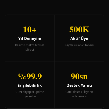
10+
500K
Yıl Deneyim
Aktif Üye
Kesintisiz aktif hizmet
Kayıtlı kullanıcı tabanı
süresi
%99.9
90sn
Erişilebilirlik
Destek Yanıtı
CDN altyapısı uptime
Canlı destek ilk yanıt
garantisi
ortalaması