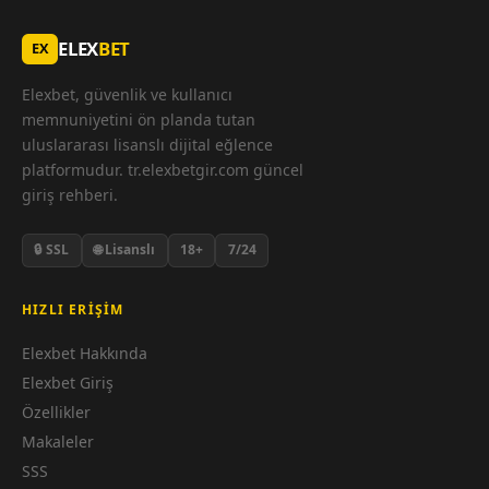
ELEX
BET
EX
Elexbet, güvenlik ve kullanıcı
memnuniyetini ön planda tutan
uluslararası lisanslı dijital eğlence
platformudur. tr.elexbetgir.com güncel
giriş rehberi.
🔒 SSL
🌐 Lisanslı
18+
7/24
HIZLI ERIŞIM
Elexbet Hakkında
Elexbet Giriş
Özellikler
Makaleler
SSS