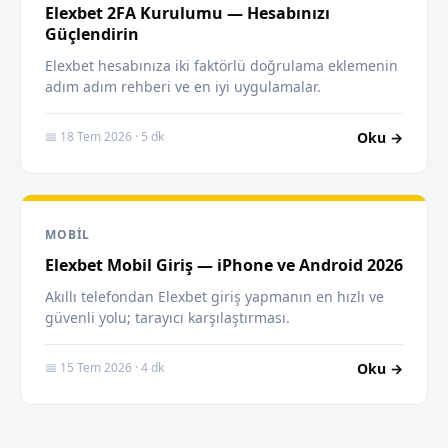
Elexbet 2FA Kurulumu — Hesabınızı
Güçlendirin
Elexbet hesabınıza iki faktörlü doğrulama eklemenin
adım adım rehberi ve en iyi uygulamalar.
Oku →
📅 18 Tem 2026 · 5 dk
MOBIL
Elexbet Mobil Giriş — iPhone ve Android 2026
Akıllı telefondan Elexbet giriş yapmanın en hızlı ve
güvenli yolu; tarayıcı karşılaştırması.
Oku →
📅 15 Tem 2026 · 4 dk