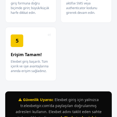
giriş formuna doğru
aktifse SMS veya
biçimde girin; büyük/küçük
authenticator kodunu
harfe dikkat edin.
girerek devam edin.
5
Erişim Tamam!
Elexbet giriş başarılı. Tüm
içerik ve üye avantajlarına
anında erişim sağladınız.
⚠ Güvenlik Uyarısı:
Elexbet giriş için yalnızca
tr.elexbetgir.com'da paylaşılan doğrulanmış
adresleri kullanın. Elexbet adını taklit eden sahte