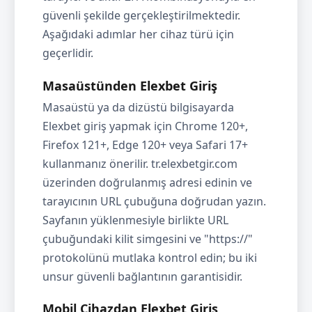
güvenli şekilde gerçekleştirilmektedir.
Aşağıdaki adımlar her cihaz türü için
geçerlidir.
Masaüstünden Elexbet Giriş
Masaüstü ya da dizüstü bilgisayarda
Elexbet giriş yapmak için Chrome 120+,
Firefox 121+, Edge 120+ veya Safari 17+
kullanmanız önerilir. tr.elexbetgir.com
üzerinden doğrulanmış adresi edinin ve
tarayıcının URL çubuğuna doğrudan yazın.
Sayfanın yüklenmesiyle birlikte URL
çubuğundaki kilit simgesini ve "https://"
protokolünü mutlaka kontrol edin; bu iki
unsur güvenli bağlantının garantisidir.
Mobil Cihazdan Elexbet Giriş