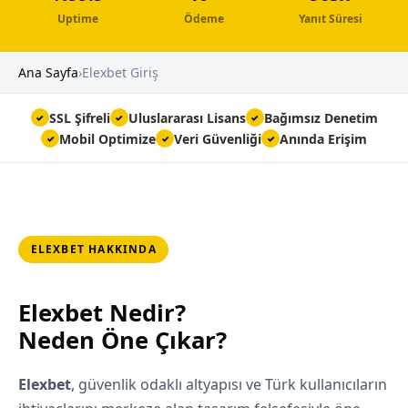
Uptime
Ödeme
Yanıt Süresi
Ana Sayfa
›
Elexbet Giriş
SSL Şifreli
Uluslararası Lisans
Bağımsız Denetim
✓
✓
✓
Mobil Optimize
Veri Güvenliği
Anında Erişim
✓
✓
✓
ELEXBET HAKKINDA
Elexbet Nedir?
Neden Öne Çıkar?
Elexbet
, güvenlik odaklı altyapısı ve Türk kullanıcıların