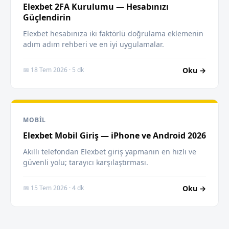
Elexbet 2FA Kurulumu — Hesabınızı
Güçlendirin
Elexbet hesabınıza iki faktörlü doğrulama eklemenin
adım adım rehberi ve en iyi uygulamalar.
Oku →
📅 18 Tem 2026 · 5 dk
MOBIL
Elexbet Mobil Giriş — iPhone ve Android 2026
Akıllı telefondan Elexbet giriş yapmanın en hızlı ve
güvenli yolu; tarayıcı karşılaştırması.
Oku →
📅 15 Tem 2026 · 4 dk