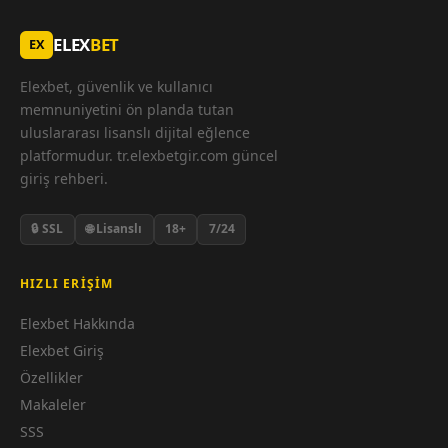
ELEX
BET
EX
Elexbet, güvenlik ve kullanıcı
memnuniyetini ön planda tutan
uluslararası lisanslı dijital eğlence
platformudur. tr.elexbetgir.com güncel
giriş rehberi.
🔒 SSL
🌐 Lisanslı
18+
7/24
HIZLI ERIŞIM
Elexbet Hakkında
Elexbet Giriş
Özellikler
Makaleler
SSS