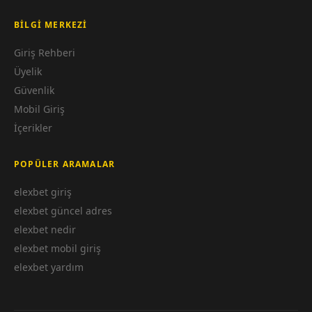
BILGI MERKEZI
Giriş Rehberi
Üyelik
Güvenlik
Mobil Giriş
İçerikler
POPÜLER ARAMALAR
elexbet giriş
elexbet güncel adres
elexbet nedir
elexbet mobil giriş
elexbet yardım