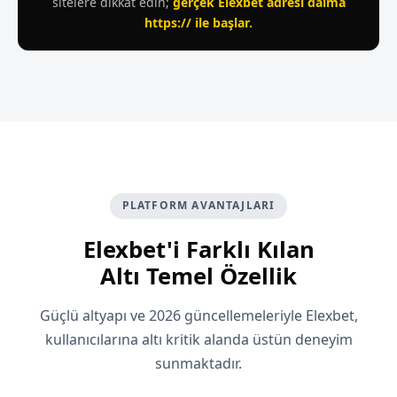
sitelere dikkat edin;
gerçek Elexbet adresi daima
https:// ile başlar.
PLATFORM AVANTAJLARI
Elexbet'i Farklı Kılan
Altı Temel Özellik
Güçlü altyapı ve 2026 güncellemeleriyle Elexbet,
kullanıcılarına altı kritik alanda üstün deneyim
sunmaktadır.