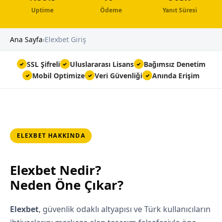
Uptime
Ödeme
Yanıt Süresi
Ana Sayfa
›
Elexbet Giriş
SSL Şifreli
Uluslararası Lisans
Bağımsız Denetim
✓
✓
✓
Mobil Optimize
Veri Güvenliği
Anında Erişim
✓
✓
✓
ELEXBET HAKKINDA
Elexbet Nedir?
Neden Öne Çıkar?
Elexbet
, güvenlik odaklı altyapısı ve Türk kullanıcıların