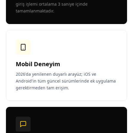
giriş işlemi ortalama 3 saniye içinde
tamamlanmaktadır.
Mobil Deneyim
2026'da yenilenen duyarlı arayüz; iOS ve
Android'in tüm güncel sürümlerinde ek uygulama
gerektirmeden tam erişim.