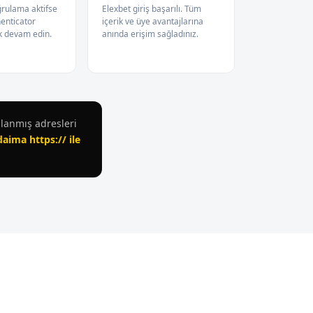
oğrulama aktifse
Elexbet giriş başarılı. Tüm
enticator
içerik ve üye avantajlarına
k devam edin.
anında erişim sağladınız.
ulanmış adresleri
aima https:// ile