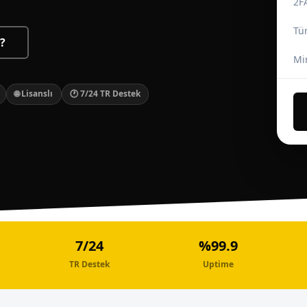
2F
Tü
?
Mi
🌐 Lisanslı
🕐 7/24 TR Destek
7/24
%99.9
TR Destek
Uptime