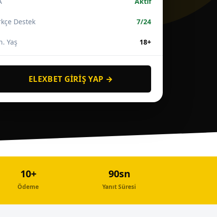
A
Aktif
rkçe Destek
7/24
n. Yaş
18+
ELEXBET GİRİŞ YAP →
10+
90sn
Ödeme
Yanıt Süresi