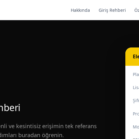
Hakkında
Giriş Rehberi
Öz
El
Pl
Li
Şi
hberi
Pr
i ve kesintisiz erişimin tek referans
Mo
adımları buradan öğrenin.