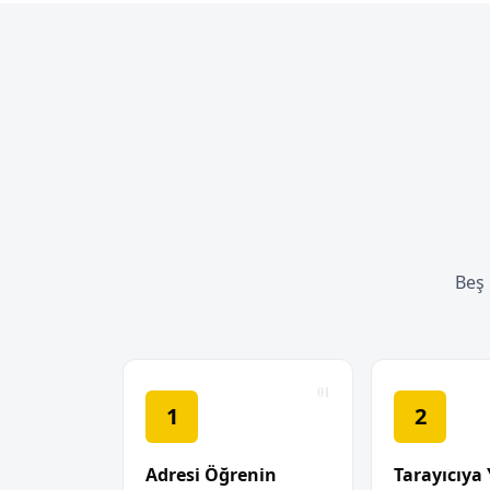
Beş 
1
2
Adresi Öğrenin
Tarayıcıya