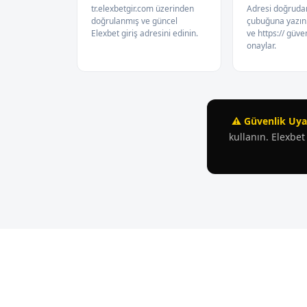
tr.elexbetgir.com üzerinden
Adresi doğruda
doğrulanmış ve güncel
çubuğuna yazın. 
Elexbet giriş adresini edinin.
ve https:// güve
onaylar.
⚠ Güvenlik Uyar
kullanın. Elexbet