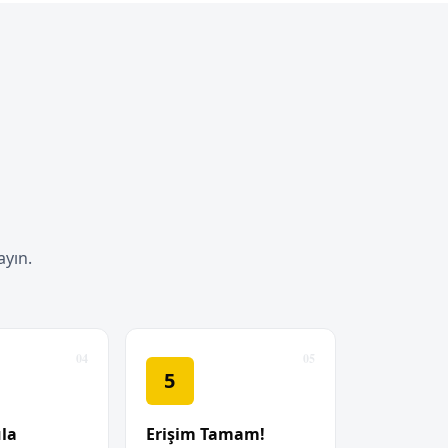
ayın.
5
la
Erişim Tamam!