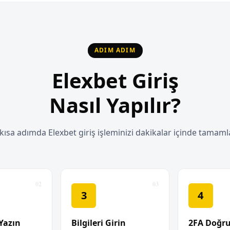
ADIM ADIM
Elexbet Giriş
Nasıl Yapılır?
kısa adımda Elexbet giriş işleminizi dakikalar içinde tamaml
3
4
 Yazın
Bilgileri Girin
2FA Doğru