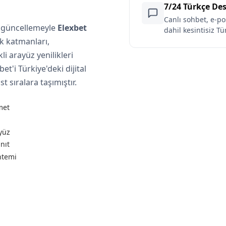
7/24 Türkçe De
Canlı sohbet, e-p
k güncellemeyle
Elexbet
dahil kesintisiz T
ik katmanları,
li arayüz yenilikleri
et'i Türkiye'deki dijital
t sıralara taşımıştır.
met
yüz
nıt
ntemi