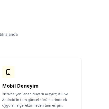
itik alanda
Mobil Deneyim
2026'da yenilenen duyarlı arayüz; iOS ve
Android'in tüm güncel sürümlerinde ek
uygulama gerektirmeden tam erişim.