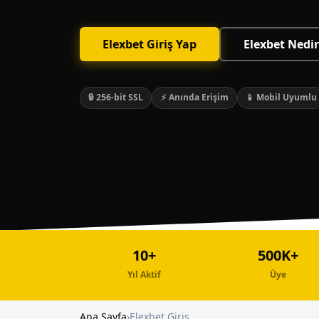
Elexbet Giriş Yap
Elexbet Nedir
🔒 256-bit SSL
⚡ Anında Erişim
📱 Mobil Uyumlu
10+
500K+
Yıl Aktif
Üye
Ana Sayfa
›
Elexbet Giriş