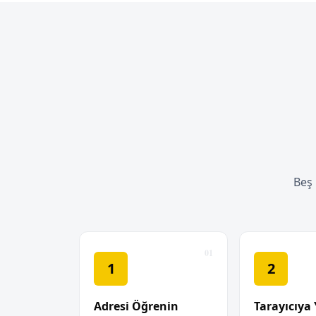
Beş 
1
2
Adresi Öğrenin
Tarayıcıya