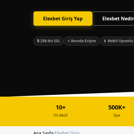
Elexbet Giriş Yap
Elexbet Nedir
🔒 256-bit SSL
⚡ Anında Erişim
📱 Mobil Uyumlu
10+
500K+
Yıl Aktif
Üye
Ana Sayfa
›
Elexbet Giriş