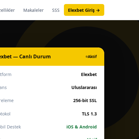
ellikler
Makaleler
SSS
Elexbet Giriş →
exbet — Canlı Durum
Aktif
atform
Elexbet
sans
Uluslararası
freleme
256-bit SSL
otokol
TLS 1.3
bil Destek
iOS & Android