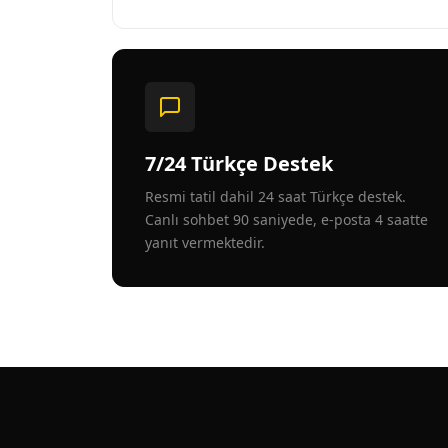
7/24 Türkçe Destek
Resmi tatil dahil 24 saat Türkçe destek.
Canlı sohbet 90 saniyede, e-posta 4 saatte
yanıt vermektedir.