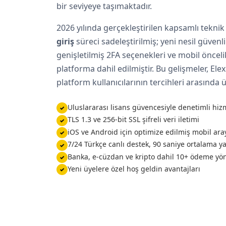
bir seviyeye taşımaktadır.
2026 yılında gerçekleştirilen kapsamlı tekni
giriş
süreci sadeleştirilmiş; yeni nesil güvenl
genişletilmiş 2FA seçenekleri ve mobil öncelik
platforma dahil edilmiştir. Bu gelişmeler, Elexb
platform kullanıcılarının tercihleri arasında üs
Uluslararası lisans güvencesiyle denetimli hiz
✓
TLS 1.3 ve 256-bit SSL şifreli veri iletimi
✓
iOS ve Android için optimize edilmiş mobil ara
✓
7/24 Türkçe canlı destek, 90 saniye ortalama ya
✓
Banka, e-cüzdan ve kripto dahil 10+ ödeme yö
✓
Yeni üyelere özel hoş geldin avantajları
✓