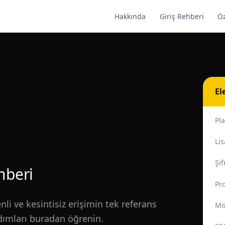
Hakkında
Giriş Rehberi
Öz
El
Pl
Li
Şi
hberi
Pr
i ve kesintisiz erişimin tek referans
Mo
adımları buradan öğrenin.