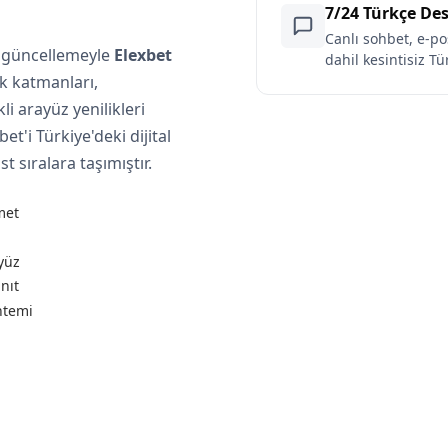
7/24 Türkçe De
Canlı sohbet, e-p
k güncellemeyle
Elexbet
dahil kesintisiz T
ik katmanları,
li arayüz yenilikleri
et'i Türkiye'deki dijital
t sıralara taşımıştır.
met
yüz
nıt
ntemi