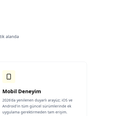
itik alanda
Mobil Deneyim
2026'da yenilenen duyarlı arayüz; iOS ve
Android'in tüm güncel sürümlerinde ek
uygulama gerektirmeden tam erişim.