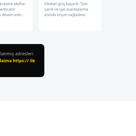
oğrulama aktifse
Elexbet giriş başarılı. Tüm
enticator
içerik ve üye avantajlarına
k devam edin.
anında erişim sağladınız.
ulanmış adresleri
aima https:// ile