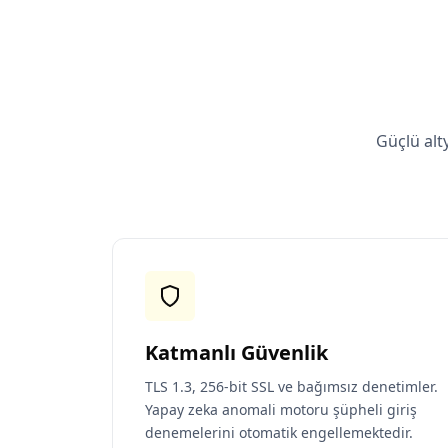
Güçlü alty
Katmanlı Güvenlik
TLS 1.3, 256-bit SSL ve bağımsız denetimler.
Yapay zeka anomali motoru şüpheli giriş
denemelerini otomatik engellemektedir.