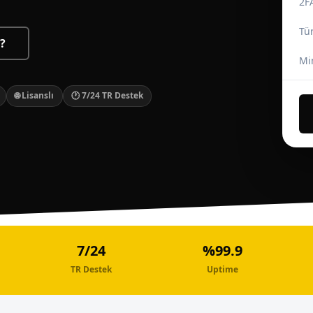
2F
Tü
?
Mi
🌐 Lisanslı
🕐 7/24 TR Destek
7/24
%99.9
TR Destek
Uptime