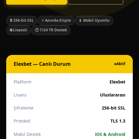
🔒 256-bit SSL
⚡ Anında Erişim
📱 Mobil Uyumlu
🌐 Lisanslı
🕐 7/24 TR Destek
Elexbet — Canlı Durum
Aktif
Platform
Elexbet
Lisans
Uluslararası
Şifreleme
256-bit SSL
Protokol
TLS 1.3
Mobil Destek
iOS & Android