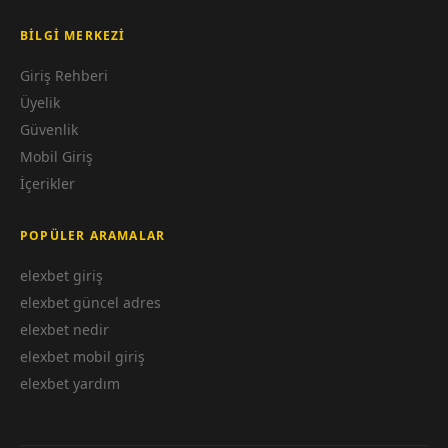
BILGI MERKEZI
Giriş Rehberi
Üyelik
Güvenlik
Mobil Giriş
İçerikler
POPÜLER ARAMALAR
elexbet giriş
elexbet güncel adres
elexbet nedir
elexbet mobil giriş
elexbet yardım