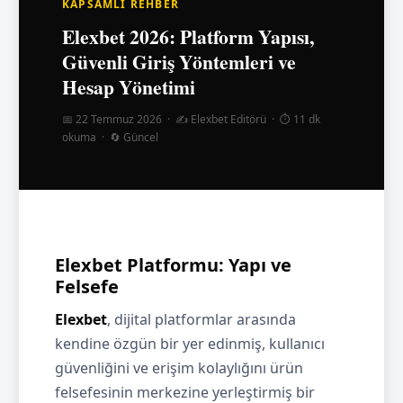
KAPSAMLI REHBER
Elexbet 2026: Platform Yapısı,
Güvenli Giriş Yöntemleri ve
Hesap Yönetimi
📅 22 Temmuz 2026 · ✍ Elexbet Editörü · ⏱ 11 dk
okuma · 🔄 Güncel
Elexbet Platformu: Yapı ve
Felsefe
Elexbet
, dijital platformlar arasında
kendine özgün bir yer edinmiş, kullanıcı
güvenliğini ve erişim kolaylığını ürün
felsefesinin merkezine yerleştirmiş bir