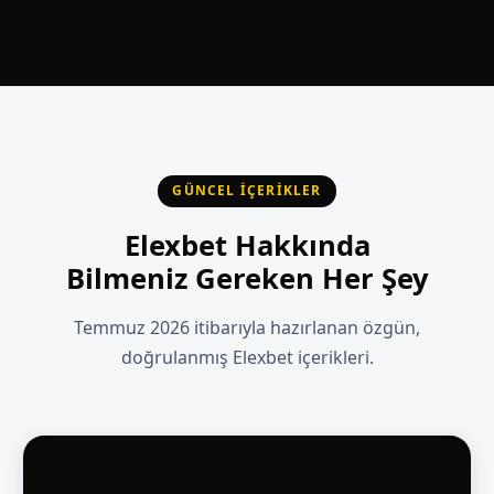
GÜNCEL İÇERIKLER
Elexbet Hakkında
Bilmeniz Gereken Her Şey
Temmuz 2026 itibarıyla hazırlanan özgün,
doğrulanmış Elexbet içerikleri.