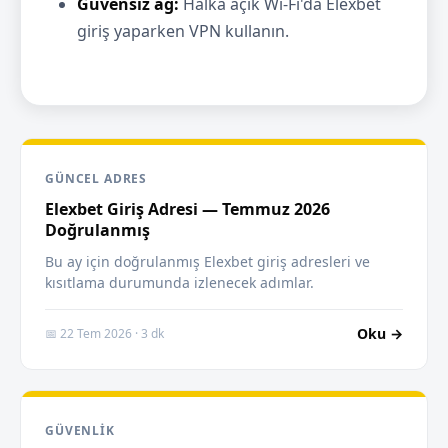
Güvensiz ağ:
Halka açık Wi-Fi'da Elexbet
giriş yaparken VPN kullanın.
GÜNCEL ADRES
Elexbet Giriş Adresi — Temmuz 2026
Doğrulanmış
Bu ay için doğrulanmış Elexbet giriş adresleri ve
kısıtlama durumunda izlenecek adımlar.
Oku →
📅 22 Tem 2026 · 3 dk
GÜVENLIK