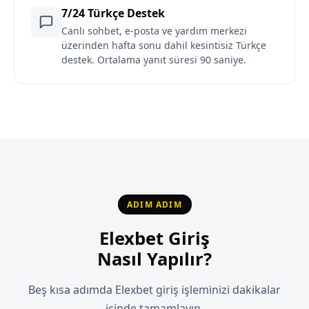
7/24 Türkçe Destek
Canlı sohbet, e-posta ve yardım merkezi
üzerinden hafta sonu dahil kesintisiz Türkçe
destek. Ortalama yanıt süresi 90 saniye.
ADIM ADIM
Elexbet Giriş
Nasıl Yapılır?
Beş kısa adımda Elexbet giriş işleminizi dakikalar
içinde tamamlayın.