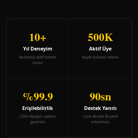
10+
500K
Yıl Deneyim
Aktif Üye
Kesintisiz aktif hizmet
Kayıtlı kullanıcı tabanı
süresi
%99.9
90sn
Erişilebilirlik
Destek Yanıtı
CDN altyapısı uptime
Canlı destek ilk yanıt
garantisi
ortalaması