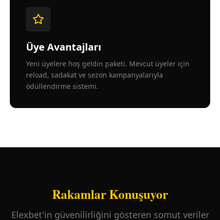
Üye Avantajları
Yeni üyelere hoş geldin paketi. Mevcut üyeler için
reload, sadakat ve sezon kampanyalarıyla
ödüllendirme sistemi.
Rakamlar Konuşuyor
Elexbet'in güvenilirliğini gösteren somut veriler