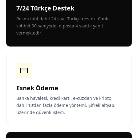
7/24 Türkçe Destek
Resmi tatil dahil 24 saat Türkçe destek. Canlı
sohbet 90 saniyede, e-posta 4 saatte yanıt
vermektedir.
Esnek Ödeme
Banka havalesi, kredi kartı, e-cüzdan ve kripto
dahil 10'dan fazla ödeme yöntemi. Şifreli altyapı
üzerinde güvenli işlem.