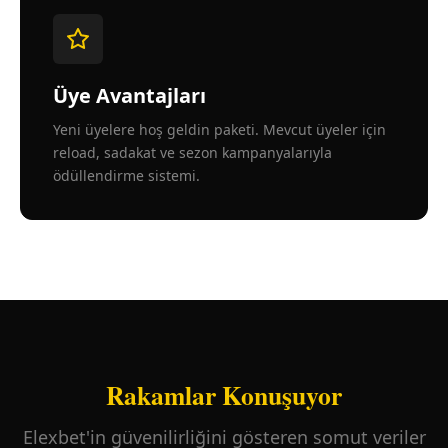
Üye Avantajları
Yeni üyelere hoş geldin paketi. Mevcut üyeler için
reload, sadakat ve sezon kampanyalarıyla
ödüllendirme sistemi.
Rakamlar Konuşuyor
Elexbet'in güvenilirliğini gösteren somut veriler