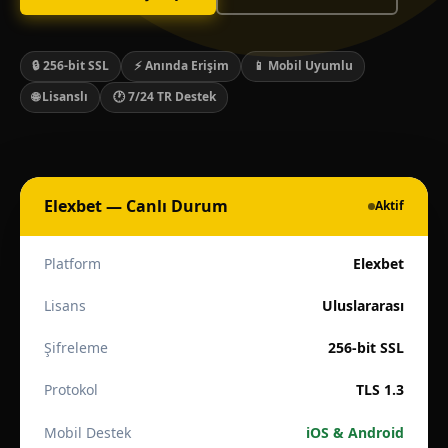
🔒 256-bit SSL
⚡ Anında Erişim
📱 Mobil Uyumlu
🌐 Lisanslı
🕐 7/24 TR Destek
Elexbet — Canlı Durum
Aktif
Platform
Elexbet
Lisans
Uluslararası
Şifreleme
256-bit SSL
Protokol
TLS 1.3
Mobil Destek
iOS & Android