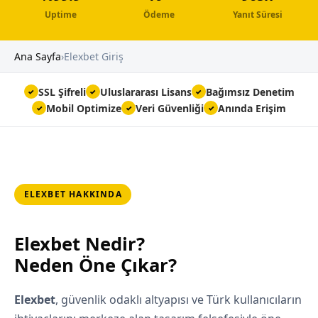
Uptime
Ödeme
Yanıt Süresi
Ana Sayfa
›
Elexbet Giriş
SSL Şifreli
Uluslararası Lisans
Bağımsız Denetim
✓
✓
✓
Mobil Optimize
Veri Güvenliği
Anında Erişim
✓
✓
✓
ELEXBET HAKKINDA
Elexbet Nedir?
Neden Öne Çıkar?
Elexbet
, güvenlik odaklı altyapısı ve Türk kullanıcıların