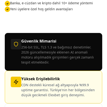
Banka, e-cüzdan ve kripto dahil 10+ ödeme yöntemi
✓
Yeni üyelere özel hoş geldin avantajları
✓
Güvenlik Mimarisi
256-bit SSL, TLS 1.3 ve bağımsız denetimler.
2026 güncellemesiyle eklenen AI anomali
motoru alışılmadık girişimleri gerçek zamanlı
tespit etmektedir.
Yüksek Erişilebilirlik
CDN destekli küresel ağ altyapısıyla %99.9
uptime garantisi. Türkiye'nin her bölgesinden
düşük gecikmeli Elexbet giriş deneyimi.