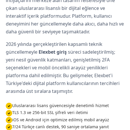
ihtiyaçlarını merkeze alan tasarım felsefesiyle öne
çıkan uluslararası lisanslı bir dijital eğlence ve
interaktif içerik platformudur. Platform, kullanıcı
deneyimini her güncellemeyle daha akıcı, daha hızlı ve
daha güvenli bir seviyeye taşımaktadır.
2026 yılında gerçekleştirilen kapsamlı teknik
güncellemeyle
Elexbet giriş
süreci sadeleştirilmiş;
yeni nesil güvenlik katmanları, genişletilmiş 2FA
seçenekleri ve mobil öncelikli arayüz yenilikleri
platforma dahil edilmiştir. Bu gelişmeler, Elexbet'i
Türkiye'deki dijital platform kullanıcılarının tercihleri
arasında üst sıralara taşımıştır.
Uluslararası lisans güvencesiyle denetimli hizmet
✓
TLS 1.3 ve 256-bit SSL şifreli veri iletimi
✓
iOS ve Android için optimize edilmiş mobil arayüz
✓
7/24 Türkçe canlı destek, 90 saniye ortalama yanıt
✓