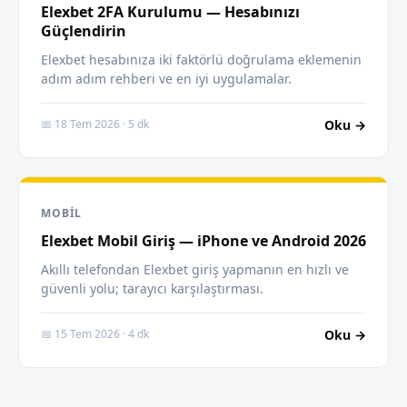
Elexbet 2FA Kurulumu — Hesabınızı
Güçlendirin
Elexbet hesabınıza iki faktörlü doğrulama eklemenin
adım adım rehberi ve en iyi uygulamalar.
Oku →
📅 18 Tem 2026 · 5 dk
MOBIL
Elexbet Mobil Giriş — iPhone ve Android 2026
Akıllı telefondan Elexbet giriş yapmanın en hızlı ve
güvenli yolu; tarayıcı karşılaştırması.
Oku →
📅 15 Tem 2026 · 4 dk