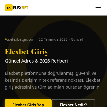
ELEX
BET
EX
tr.elexbetgir.com · 22 Temmuz 2026 · Güncel
Elexbet Giriş
Güncel Adres & 2026 Rehberi
Elexbet platformuna doğrulanmış, güvenli ve
kesintisiz erişimin tek referans noktası. Elexbet
giriş adresini ve tüm adımları buradan öğrenin.
Elexbet Giriş Yap
Elexbet Nedir?