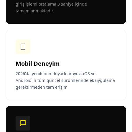
giriş işlemi ortalama 3 saniye içinde
tamamlanmaktadır.
Mobil Deneyim
2026'da yenilenen duyarlı arayüz; iOS ve
Android'in tüm güncel sürümlerinde ek uygulama
gerektirmeden tam erişim.