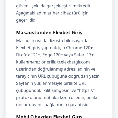
güvenli şekilde gerçekleştirilmektedir.
Aşağıdaki adımlar her cihaz türü için
geçerlidir.
Masaüstünden Elexbet Giriş
Masaüstü ya da dizüstü bilgisayarda
Elexbet giriş yapmak için Chrome 120+,
Firefox 121+, Edge 120+ veya Safari 17+
kullanmanız önerilir. tr.elexbetgir.com
üzerinden doğrulanmış adresi edinin ve
tarayıcının URL çubuğuna doğrudan yazın.
Sayfanın yüklenmesiyle birlikte URL
çubuğundaki kilit simgesini ve "https://"
protokolünü mutlaka kontrol edin; bu iki
unsur güvenli bağlantının garantisidir.
Mobil Cihazdan Elexbet Giriş