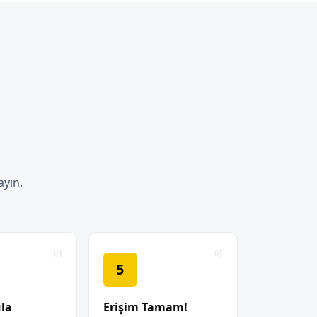
ayın.
5
la
Erişim Tamam!