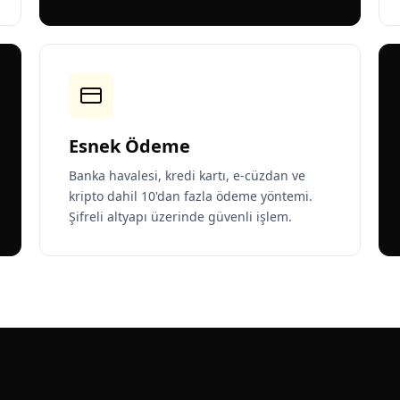
Esnek Ödeme
Banka havalesi, kredi kartı, e-cüzdan ve
kripto dahil 10'dan fazla ödeme yöntemi.
Şifreli altyapı üzerinde güvenli işlem.