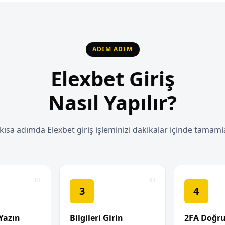
ADIM ADIM
Elexbet Giriş
Nasıl Yapılır?
kısa adımda Elexbet giriş işleminizi dakikalar içinde tamaml
3
4
 Yazın
Bilgileri Girin
2FA Doğru