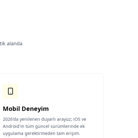
itik alanda
Mobil Deneyim
2026'da yenilenen duyarlı arayüz; iOS ve
Android'in tüm güncel sürümlerinde ek
uygulama gerektirmeden tam erişim.