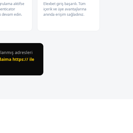
oğrulama aktifse
Elexbet giriş başarılı. Tüm
enticator
içerik ve üye avantajlarına
k devam edin.
anında erişim sağladınız.
ulanmış adresleri
aima https:// ile