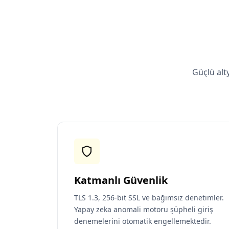
Güçlü alty
Katmanlı Güvenlik
TLS 1.3, 256-bit SSL ve bağımsız denetimler.
Yapay zeka anomali motoru şüpheli giriş
denemelerini otomatik engellemektedir.