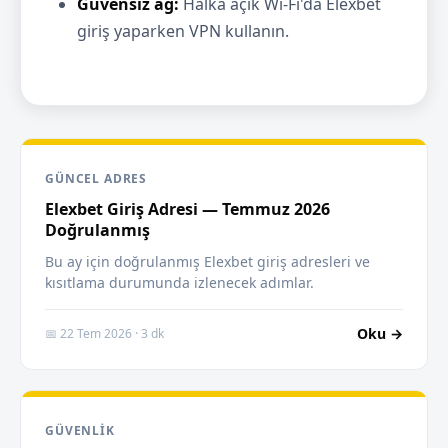
Güvensiz ağ:
Halka açık Wi-Fi'da Elexbet
giriş yaparken VPN kullanın.
GÜNCEL ADRES
Elexbet Giriş Adresi — Temmuz 2026
Doğrulanmış
Bu ay için doğrulanmış Elexbet giriş adresleri ve
kısıtlama durumunda izlenecek adımlar.
Oku →
📅 22 Tem 2026 · 3 dk
GÜVENLIK