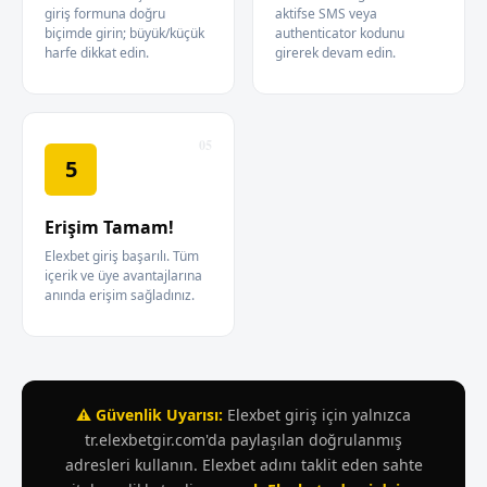
giriş formuna doğru
aktifse SMS veya
biçimde girin; büyük/küçük
authenticator kodunu
harfe dikkat edin.
girerek devam edin.
5
Erişim Tamam!
Elexbet giriş başarılı. Tüm
içerik ve üye avantajlarına
anında erişim sağladınız.
⚠ Güvenlik Uyarısı:
Elexbet giriş için yalnızca
tr.elexbetgir.com'da paylaşılan doğrulanmış
adresleri kullanın. Elexbet adını taklit eden sahte