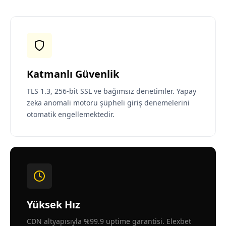
Katmanlı Güvenlik
TLS 1.3, 256-bit SSL ve bağımsız denetimler. Yapay
zeka anomali motoru şüpheli giriş denemelerini
otomatik engellemektedir.
Yüksek Hız
CDN altyapısıyla %99.9 uptime garantisi. Elexbet