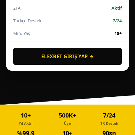
2FA
Aktif
Türkçe Destek
7/24
Min. Yaş
18+
ELEXBET GİRİŞ YAP →
10+
500K+
7/24
Yıl Aktif
Üye
TR Destek
%99.9
10+
90sn