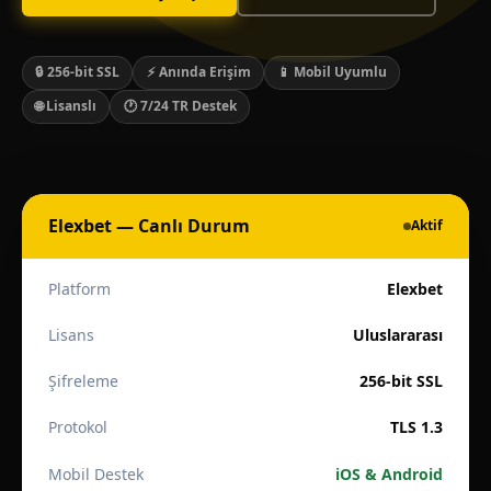
🔒 256-bit SSL
⚡ Anında Erişim
📱 Mobil Uyumlu
🌐 Lisanslı
🕐 7/24 TR Destek
Elexbet — Canlı Durum
Aktif
Platform
Elexbet
Lisans
Uluslararası
Şifreleme
256-bit SSL
Protokol
TLS 1.3
Mobil Destek
iOS & Android