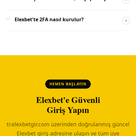
tüm özelliklere erişebilirsiniz.
adres üzerinden Kayıt Ol butonuna tıklayın, formu
doldurun ve e-posta veya SMS doğrulamasını
tamamlayın. Hesabınız hemen aktif olur ve hoş geldin
Elexbet giriş ekranındaki "Şifremi Unuttum"
08
Elexbet'te 2FA nasıl kurulur?
avantajlarına anında kavuşursunuz.
bağlantısına tıklayın. Üyelik e-posta adresinize
sıfırlama bağlantısı gönderilecektir. Bağlantı 15 dakika
geçerlidir. E-posta gelmezse spam klasörünüzü
Elexbet hesabınıza giriş yapın, sağ üstteki profil
kontrol edin; sorun devam ederse Elexbet canlı
menüsünden Güvenlik Ayarları'na gidin ve İki Faktörlü
desteğe başvurun.
Doğrulama seçeneğini aktif hale getirin. SMS veya
authenticator uygulama seçeneklerinden birini tercih
edin. SMS'e kıyasla authenticator uygulaması (Google,
Microsoft) SIM swap saldırılarına karşı çok daha
güvenlidir.
HEMEN BAŞLAYIN
Elexbet'e Güvenli
Giriş Yapın
tr.elexbetgir.com üzerinden doğrulanmış güncel
Elexbet giriş adresine ulaşın ve tüm üye