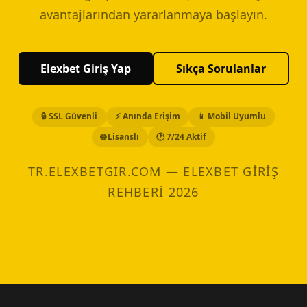
avantajlarından yararlanmaya başlayın.
Elexbet Giriş Yap
Sıkça Sorulanlar
🔒 SSL Güvenli
⚡ Anında Erişim
📱 Mobil Uyumlu
🌐 Lisanslı
🕐 7/24 Aktif
TR.ELEXBETGIR.COM — ELEXBET GİRİŞ
REHBERİ 2026