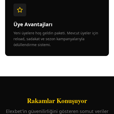
Üye Avantajları
Yeni üyelere hoş geldin paketi. Mevcut üyeler için
reload, sadakat ve sezon kampanyalarıyla
ödüllendirme sistemi.
Rakamlar Konuşuyor
Elexbet'in güvenilirliğini gösteren somut veriler