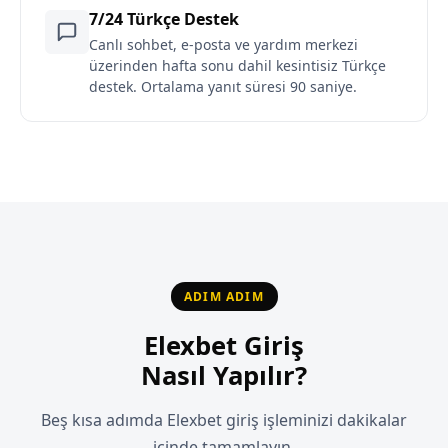
7/24 Türkçe Destek
Canlı sohbet, e-posta ve yardım merkezi
üzerinden hafta sonu dahil kesintisiz Türkçe
destek. Ortalama yanıt süresi 90 saniye.
ADIM ADIM
Elexbet Giriş
Nasıl Yapılır?
Beş kısa adımda Elexbet giriş işleminizi dakikalar
içinde tamamlayın.