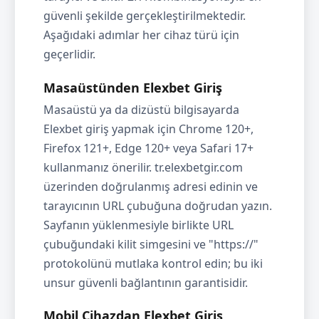
güvenli şekilde gerçekleştirilmektedir.
Aşağıdaki adımlar her cihaz türü için
geçerlidir.
Masaüstünden Elexbet Giriş
Masaüstü ya da dizüstü bilgisayarda
Elexbet giriş yapmak için Chrome 120+,
Firefox 121+, Edge 120+ veya Safari 17+
kullanmanız önerilir. tr.elexbetgir.com
üzerinden doğrulanmış adresi edinin ve
tarayıcının URL çubuğuna doğrudan yazın.
Sayfanın yüklenmesiyle birlikte URL
çubuğundaki kilit simgesini ve "https://"
protokolünü mutlaka kontrol edin; bu iki
unsur güvenli bağlantının garantisidir.
Mobil Cihazdan Elexbet Giriş