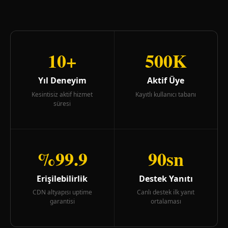
10+
500K
Yıl Deneyim
Aktif Üye
Kesintisiz aktif hizmet
Kayıtlı kullanıcı tabanı
süresi
%99.9
90sn
Erişilebilirlik
Destek Yanıtı
CDN altyapısı uptime
Canlı destek ilk yanıt
garantisi
ortalaması