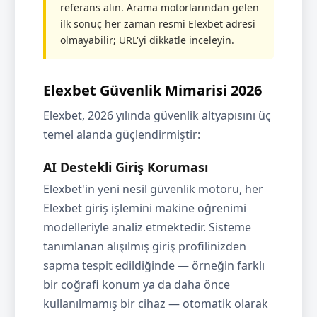
referans alın. Arama motorlarından gelen
ilk sonuç her zaman resmi Elexbet adresi
olmayabilir; URL'yi dikkatle inceleyin.
Elexbet Güvenlik Mimarisi 2026
Elexbet, 2026 yılında güvenlik altyapısını üç
temel alanda güçlendirmiştir:
AI Destekli Giriş Koruması
Elexbet'in yeni nesil güvenlik motoru, her
Elexbet giriş işlemini makine öğrenimi
modelleriyle analiz etmektedir. Sisteme
tanımlanan alışılmış giriş profilinizden
sapma tespit edildiğinde — örneğin farklı
bir coğrafi konum ya da daha önce
kullanılmamış bir cihaz — otomatik olarak