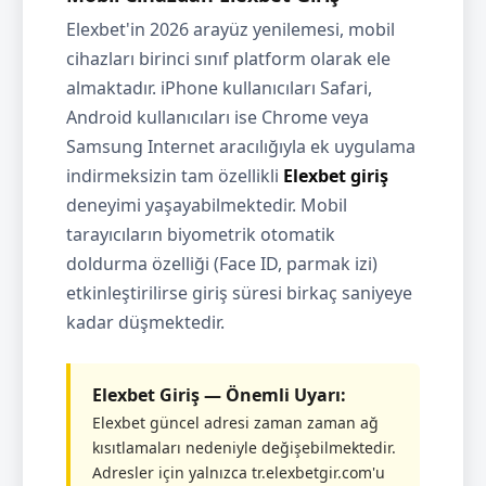
Elexbet'in 2026 arayüz yenilemesi, mobil
cihazları birinci sınıf platform olarak ele
almaktadır. iPhone kullanıcıları Safari,
Android kullanıcıları ise Chrome veya
Samsung Internet aracılığıyla ek uygulama
indirmeksizin tam özellikli
Elexbet giriş
deneyimi yaşayabilmektedir. Mobil
tarayıcıların biyometrik otomatik
doldurma özelliği (Face ID, parmak izi)
etkinleştirilirse giriş süresi birkaç saniyeye
kadar düşmektedir.
Elexbet Giriş — Önemli Uyarı:
Elexbet güncel adresi zaman zaman ağ
kısıtlamaları nedeniyle değişebilmektedir.
Adresler için yalnızca tr.elexbetgir.com'u