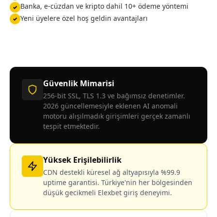
Banka, e-cüzdan ve kripto dahil 10+ ödeme yöntemi
✓
Yeni üyelere özel hoş geldin avantajları
✓
Güvenlik Mimarisi
256-bit SSL, TLS 1.3 ve bağımsız denetimler.
2026 güncellemesiyle eklenen AI anomali
motoru alışılmadık girişimleri gerçek zamanlı
tespit etmektedir.
Yüksek Erişilebilirlik
CDN destekli küresel ağ altyapısıyla %99.9
uptime garantisi. Türkiye'nin her bölgesinden
düşük gecikmeli Elexbet giriş deneyimi.