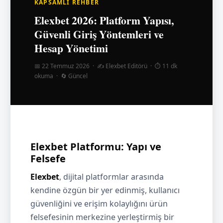
KAPSAMLI REHBER
Elexbet 2026: Platform Yapısı,
Güvenli Giriş Yöntemleri ve
Hesap Yönetimi
📅 22 Temmuz 2026 · ✍ Elexbet Editörü · ⏱ 11 dk
okuma · 🔄 Güncel
Elexbet Platformu: Yapı ve
Felsefe
Elexbet
, dijital platformlar arasında
kendine özgün bir yer edinmiş, kullanıcı
güvenliğini ve erişim kolaylığını ürün
felsefesinin merkezine yerleştirmiş bir