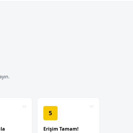
ayın.
5
la
Erişim Tamam!