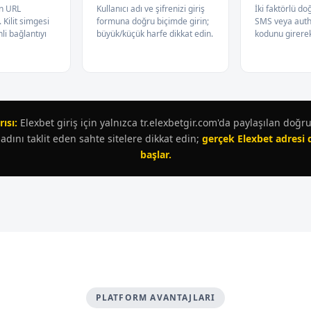
n URL
Kullanıcı adı ve şifrenizi giriş
İki faktörlü d
Kilit simgesi
formuna doğru biçimde girin;
SMS veya auth
nli bağlantıyı
büyük/küçük harfe dikkat edin.
kodunu girere
ısı:
Elexbet giriş için yalnızca tr.elexbetgir.com'da paylaşılan doğr
 adını taklit eden sahte sitelere dikkat edin;
gerçek Elexbet adresi d
başlar.
PLATFORM AVANTAJLARI