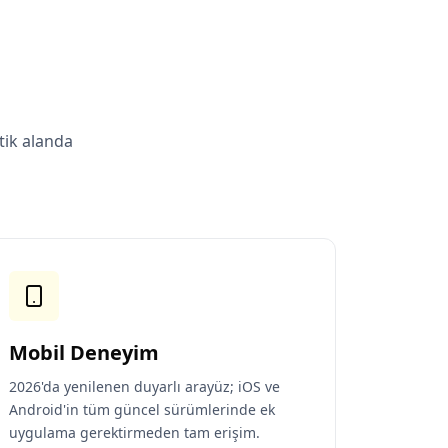
itik alanda
Mobil Deneyim
2026'da yenilenen duyarlı arayüz; iOS ve
Android'in tüm güncel sürümlerinde ek
uygulama gerektirmeden tam erişim.