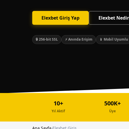
Elexbet Giriş Yap
Elexbet Nedir
🔒 256-bit SSL
⚡ Anında Erişim
📱 Mobil Uyumlu
10+
500K+
Yıl Aktif
Üye
Ana Sayfa
›
Elexbet Giriş