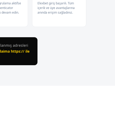
oğrulama aktifse
Elexbet giriş başarılı. Tüm
enticator
içerik ve üye avantajlarına
k devam edin.
anında erişim sağladınız.
ulanmış adresleri
aima https:// ile