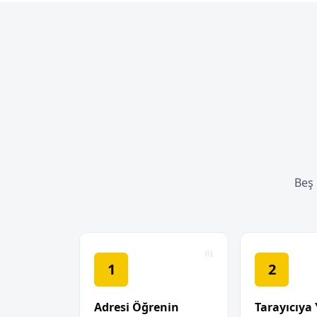
Beş 
1
2
Adresi Öğrenin
Tarayıcıya