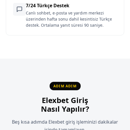
7/24 Türkçe Destek
Canlı sohbet, e-posta ve yardım merkezi
üzerinden hafta sonu dahil kesintisiz Türkçe
destek. Ortalama yanıt süresi 90 saniye.
ADIM ADIM
Elexbet Giriş
Nasıl Yapılır?
Beş kısa adımda Elexbet giriş işleminizi dakikalar
içinde tamamlayın.