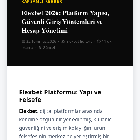
KAPSAMLI REHBER
Elexbet 2026: Platform Yapısı,
Güvenli Giriş Yöntemleri ve
Hesap Yönetimi
📅 22 Temmuz 2026 · ✍ Elexbet Editörü · ⏱ 11 dk
okuma · 🔄 Güncel
Elexbet Platformu: Yapı ve
Felsefe
Elexbet
, dijital platformlar arasında
kendine özgün bir yer edinmiş, kullanıcı
güvenliğini ve erişim kolaylığını ürün
felsefesinin merkezine yerleştirmiş bir