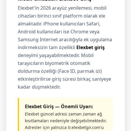
Elexbet'in 2026 arayüz yenilemesi, mobil
cihazları birinci sınıf platform olarak ele
almaktadır. iPhone kullanıcıları Safari,
Android kullanıcıları ise Chrome veya
Samsung Internet aracılığıyla ek uygulama
indirmeksizin tam özellikli
Elexbet giriş
deneyimi yaşayabilmektedir. Mobil
tarayıcıların biyometrik otomatik
doldurma özelliği (Face ID, parmak izi)
etkinleştirilirse giriş süresi birkaç saniyeye
kadar düşmektedir.
Elexbet Giriş — Önemli Uyarı:
Elexbet güncel adresi zaman zaman ağ
kısıtlamaları nedeniyle değişebilmektedir.
Adresler için yalnızca tr.elexbetgir.com'u