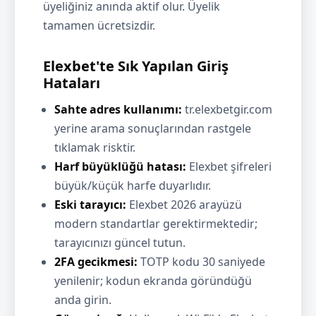
üyeliğiniz anında aktif olur. Üyelik
tamamen ücretsizdir.
Elexbet'te Sık Yapılan Giriş
Hataları
Sahte adres kullanımı:
tr.elexbetgir.com
yerine arama sonuçlarından rastgele
tıklamak risktir.
Harf büyüklüğü hatası:
Elexbet şifreleri
büyük/küçük harfe duyarlıdır.
Eski tarayıcı:
Elexbet 2026 arayüzü
modern standartlar gerektirmektedir;
tarayıcınızı güncel tutun.
2FA gecikmesi:
TOTP kodu 30 saniyede
yenilenir; kodun ekranda göründüğü
anda girin.