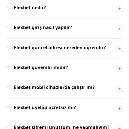
01
Elexbet nedir?
Elexbet, uluslararası lisans kapsamında faaliyet
02
Elexbet giriş nasıl yapılır?
gösteren, Türk kullanıcılara tam Türkçe arayüz ve 7/24
destek sunan dijital eğlence ve interaktif içerik
platformudur. Güvenlik odaklı altyapısı ve kesintisiz
tr.elexbetgir.com üzerinden doğrulanmış güncel
03
Elexbet güncel adresi nereden öğrenilir?
erişim altyapısıyla kullanıcı memnuniyetini öncelikli
Elexbet giriş adresini edinin. Adresi tarayıcınıza
hedef olarak benimseyen Elexbet, yıllar içinde güçlü
doğrudan yazın; URL'de kilit simgesi ve "https://"
bir üye tabanı oluşturmuştur.
olduğunu doğrulayın. Kullanıcı adı ve şifrenizi giriş
Elexbet güncel giriş adresi için tr.elexbetgir.com
04
Elexbet güvenilir midir?
formuna girin, Giriş butonuna tıklayın. 2FA aktifse
sayfasını düzenli olarak takip edin. Adres değişiklikleri
SMS ya da authenticator kodunuzu da girerek işlemi
anlık olarak güncellenmektedir. Arama motorlarından
tamamlayın.
ulaşılan sonuçlar her zaman resmi adres
Evet. Elexbet, uluslararası lisans çerçevesinde faaliyet
05
Elexbet mobil cihazlarda çalışır mı?
olmayabileceğinden, doğrulama için bu sayfayı
göstermekte olup bağımsız güvenlik denetimlerinden
kullanın ve adresi tarayıcınızda yer imi olarak
geçmektedir. 256-bit SSL şifreleme, TLS 1.3 protokolü
kaydedin.
ve yapay zeka destekli anomali tespiti, platformun
Evet. Elexbet'in 2026'da yenilenen duyarlı (responsive)
06
Elexbet üyeliği ücretsiz mi?
güvenlik standartlarını yüksek tutmaktadır.
arayüzü iOS ve Android'in tüm güncel sürümlerinde
sorunsuz çalışmaktadır. Ek uygulama indirmeye gerek
kalmadan mobil tarayıcıdan Elexbet giriş yapabilir,
Evet, Elexbet üyeliği tamamen ücretsizdir. Güncel
07
Elexbet şifremi unuttum, ne yapmalıyım?