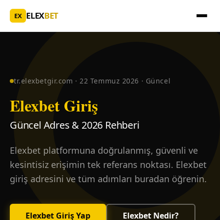
ELEX
BET
EX
tr.elexbetgir.com · 22 Temmuz 2026 · Güncel
Elexbet Giriş
Güncel Adres & 2026 Rehberi
Elexbet platformuna doğrulanmış, güvenli ve
kesintisiz erişimin tek referans noktası. Elexbet
giriş adresini ve tüm adımları buradan öğrenin.
Elexbet Giriş Yap
Elexbet Nedir?