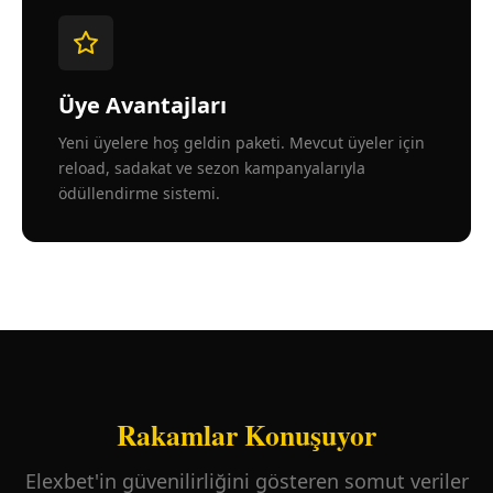
Üye Avantajları
Yeni üyelere hoş geldin paketi. Mevcut üyeler için
reload, sadakat ve sezon kampanyalarıyla
ödüllendirme sistemi.
Rakamlar Konuşuyor
Elexbet'in güvenilirliğini gösteren somut veriler