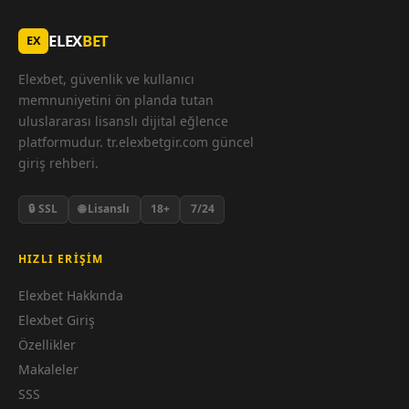
ELEX
BET
EX
Elexbet, güvenlik ve kullanıcı
memnuniyetini ön planda tutan
uluslararası lisanslı dijital eğlence
platformudur. tr.elexbetgir.com güncel
giriş rehberi.
🔒 SSL
🌐 Lisanslı
18+
7/24
HIZLI ERIŞIM
Elexbet Hakkında
Elexbet Giriş
Özellikler
Makaleler
SSS