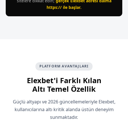
sitelere dikkat edin;
gerçek Elexbet adresi daima
https:// ile başlar.
PLATFORM AVANTAJLARI
Elexbet'i Farklı Kılan
Altı Temel Özellik
Güçlü altyapı ve 2026 güncellemeleriyle Elexbet,
kullanıcılarına altı kritik alanda üstün deneyim
sunmaktadır.