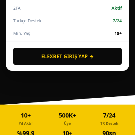
2FA
Aktif
Türkçe Destek
7/24
Min. Yaş
18+
ELEXBET GİRİŞ YAP →
10+
500K+
7/24
Yıl Aktif
Üye
TR Destek
%99.9
10+
90sn