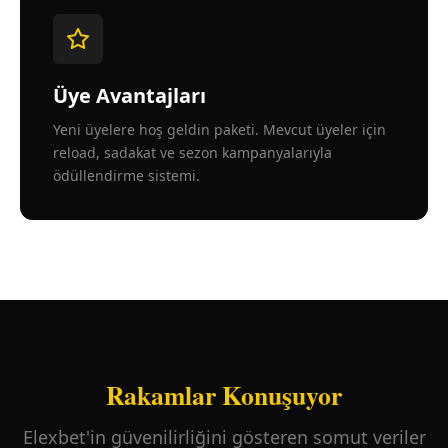
Üye Avantajları
Yeni üyelere hoş geldin paketi. Mevcut üyeler için
reload, sadakat ve sezon kampanyalarıyla
ödüllendirme sistemi.
Rakamlar Konuşuyor
Elexbet'in güvenilirliğini gösteren somut veriler