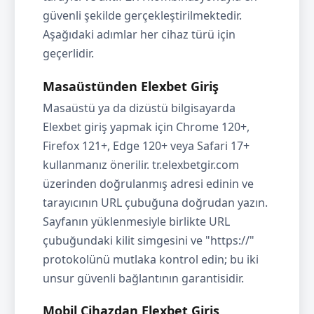
güvenli şekilde gerçekleştirilmektedir.
Aşağıdaki adımlar her cihaz türü için
geçerlidir.
Masaüstünden Elexbet Giriş
Masaüstü ya da dizüstü bilgisayarda
Elexbet giriş yapmak için Chrome 120+,
Firefox 121+, Edge 120+ veya Safari 17+
kullanmanız önerilir. tr.elexbetgir.com
üzerinden doğrulanmış adresi edinin ve
tarayıcının URL çubuğuna doğrudan yazın.
Sayfanın yüklenmesiyle birlikte URL
çubuğundaki kilit simgesini ve "https://"
protokolünü mutlaka kontrol edin; bu iki
unsur güvenli bağlantının garantisidir.
Mobil Cihazdan Elexbet Giriş