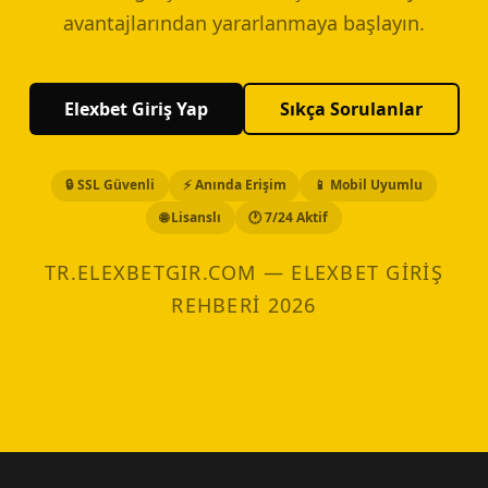
avantajlarından yararlanmaya başlayın.
Elexbet Giriş Yap
Sıkça Sorulanlar
🔒 SSL Güvenli
⚡ Anında Erişim
📱 Mobil Uyumlu
🌐 Lisanslı
🕐 7/24 Aktif
TR.ELEXBETGIR.COM — ELEXBET GİRİŞ
REHBERİ 2026