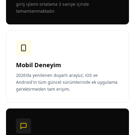
giriş işlemi ortalama 3 saniye içinde
tamamlanmaktadır.
Mobil Deneyim
2026'da yenilenen duyarlı arayüz; iOS ve
Android'in tüm güncel sürümlerinde ek uygulama
gerektirmeden tam erişim.