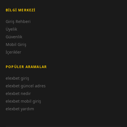
BILGI MERKEZI
Giriş Rehberi
Üyelik
Güvenlik
Mobil Giriş
İçerikler
POPÜLER ARAMALAR
elexbet giriş
elexbet güncel adres
elexbet nedir
elexbet mobil giriş
elexbet yardım