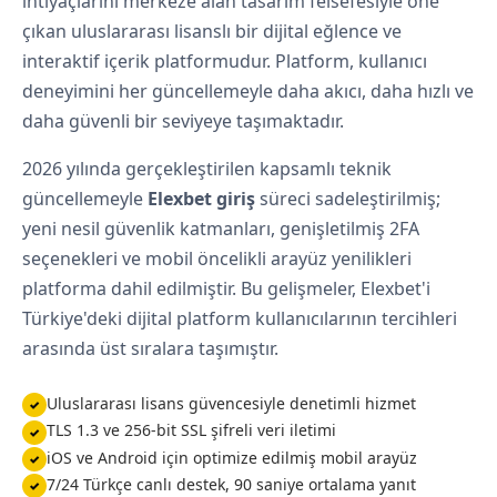
ihtiyaçlarını merkeze alan tasarım felsefesiyle öne
çıkan uluslararası lisanslı bir dijital eğlence ve
interaktif içerik platformudur. Platform, kullanıcı
deneyimini her güncellemeyle daha akıcı, daha hızlı ve
daha güvenli bir seviyeye taşımaktadır.
2026 yılında gerçekleştirilen kapsamlı teknik
güncellemeyle
Elexbet giriş
süreci sadeleştirilmiş;
yeni nesil güvenlik katmanları, genişletilmiş 2FA
seçenekleri ve mobil öncelikli arayüz yenilikleri
platforma dahil edilmiştir. Bu gelişmeler, Elexbet'i
Türkiye'deki dijital platform kullanıcılarının tercihleri
arasında üst sıralara taşımıştır.
Uluslararası lisans güvencesiyle denetimli hizmet
✓
TLS 1.3 ve 256-bit SSL şifreli veri iletimi
✓
iOS ve Android için optimize edilmiş mobil arayüz
✓
7/24 Türkçe canlı destek, 90 saniye ortalama yanıt
✓