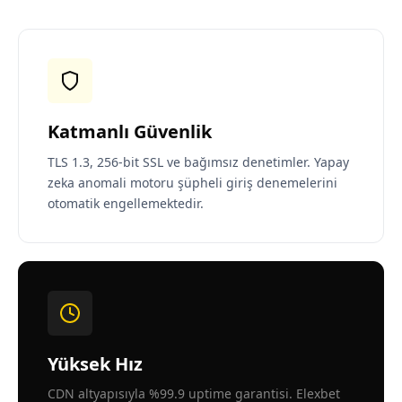
Katmanlı Güvenlik
TLS 1.3, 256-bit SSL ve bağımsız denetimler. Yapay
zeka anomali motoru şüpheli giriş denemelerini
otomatik engellemektedir.
Yüksek Hız
CDN altyapısıyla %99.9 uptime garantisi. Elexbet