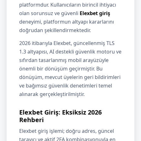
platformdur. Kullanıcıların birincil ihtiyacı
olan sorunsuz ve güvenli
Elexbet giriş
deneyimi, platformun altyapı kararlarını
doğrudan şekillendirmektedir.
2026 itibarıyla Elexbet, güncellenmiş TLS
1.3 altyapısı, AI destekli güvenlik motoru ve
sıfırdan tasarlanmış mobil arayüzüyle
önemli bir dönüşüm geçirmiştir. Bu
dönüşüm, mevcut üyelerin geri bildirimleri
ve bağımsız güvenlik denetimleri temel
alınarak gerçekleştirilmiştir.
Elexbet Giriş: Eksiksiz 2026
Rehberi
Elexbet giriş işlemi; doğru adres, güncel
tarayıcı ve aktif 2FA kombinasyonuyla en