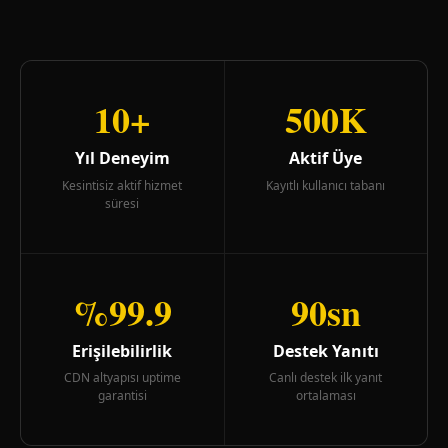
10+
500K
Yıl Deneyim
Aktif Üye
Kesintisiz aktif hizmet
Kayıtlı kullanıcı tabanı
süresi
%99.9
90sn
Erişilebilirlik
Destek Yanıtı
CDN altyapısı uptime
Canlı destek ilk yanıt
garantisi
ortalaması