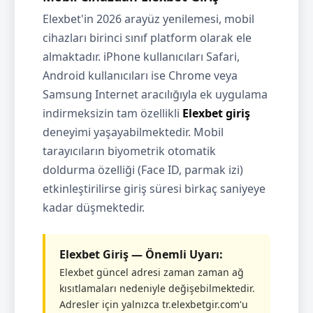
Elexbet'in 2026 arayüz yenilemesi, mobil
cihazları birinci sınıf platform olarak ele
almaktadır. iPhone kullanıcıları Safari,
Android kullanıcıları ise Chrome veya
Samsung Internet aracılığıyla ek uygulama
indirmeksizin tam özellikli
Elexbet giriş
deneyimi yaşayabilmektedir. Mobil
tarayıcıların biyometrik otomatik
doldurma özelliği (Face ID, parmak izi)
etkinleştirilirse giriş süresi birkaç saniyeye
kadar düşmektedir.
Elexbet Giriş — Önemli Uyarı:
Elexbet güncel adresi zaman zaman ağ
kısıtlamaları nedeniyle değişebilmektedir.
Adresler için yalnızca tr.elexbetgir.com'u