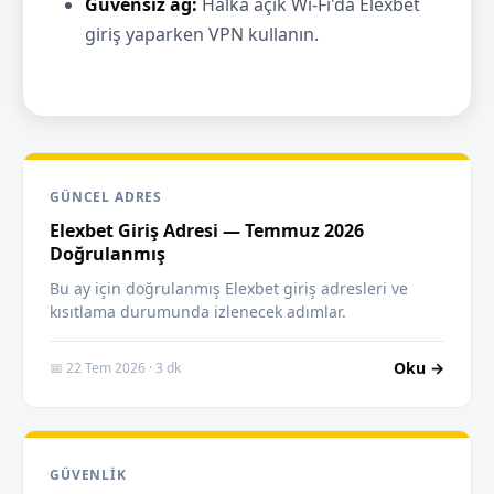
Güvensiz ağ:
Halka açık Wi-Fi'da Elexbet
giriş yaparken VPN kullanın.
GÜNCEL ADRES
Elexbet Giriş Adresi — Temmuz 2026
Doğrulanmış
Bu ay için doğrulanmış Elexbet giriş adresleri ve
kısıtlama durumunda izlenecek adımlar.
Oku →
📅 22 Tem 2026 · 3 dk
GÜVENLIK