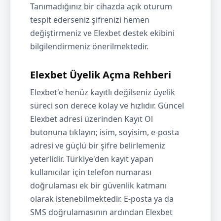
Tanımadığınız bir cihazda açık oturum
tespit ederseniz şifrenizi hemen
değiştirmeniz ve Elexbet destek ekibini
bilgilendirmeniz önerilmektedir.
Elexbet Üyelik Açma Rehberi
Elexbet'e henüz kayıtlı değilseniz üyelik
süreci son derece kolay ve hızlıdır. Güncel
Elexbet adresi üzerinden Kayıt Ol
butonuna tıklayın; isim, soyisim, e-posta
adresi ve güçlü bir şifre belirlemeniz
yeterlidir. Türkiye'den kayıt yapan
kullanıcılar için telefon numarası
doğrulaması ek bir güvenlik katmanı
olarak istenebilmektedir. E-posta ya da
SMS doğrulamasının ardından Elexbet