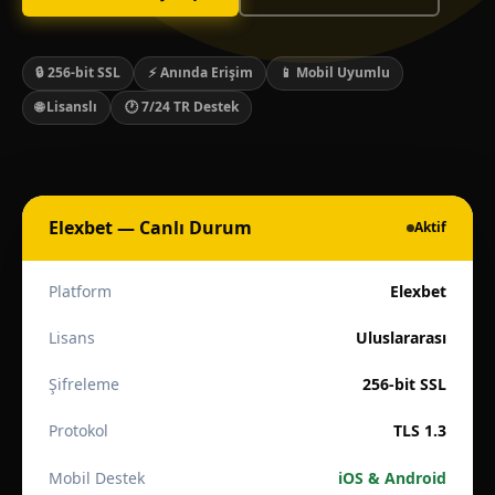
🔒 256-bit SSL
⚡ Anında Erişim
📱 Mobil Uyumlu
🌐 Lisanslı
🕐 7/24 TR Destek
Elexbet — Canlı Durum
Aktif
Platform
Elexbet
Lisans
Uluslararası
Şifreleme
256-bit SSL
Protokol
TLS 1.3
Mobil Destek
iOS & Android