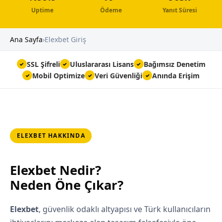
Uptime
Ödeme
Yanıt Süresi
Ana Sayfa
›
Elexbet Giriş
SSL Şifreli
Uluslararası Lisans
Bağımsız Denetim
✓
✓
✓
Mobil Optimize
Veri Güvenliği
Anında Erişim
✓
✓
✓
ELEXBET HAKKINDA
Elexbet Nedir?
Neden Öne Çıkar?
Elexbet
, güvenlik odaklı altyapısı ve Türk kullanıcıların