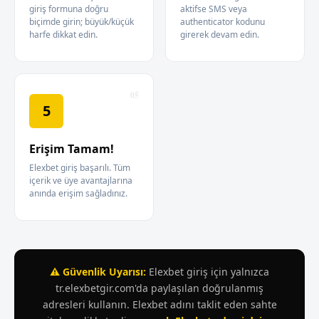
giriş formuna doğru
aktifse SMS veya
biçimde girin; büyük/küçük
authenticator kodunu
harfe dikkat edin.
girerek devam edin.
5
Erişim Tamam!
Elexbet giriş başarılı. Tüm
içerik ve üye avantajlarına
anında erişim sağladınız.
⚠ Güvenlik Uyarısı:
Elexbet giriş için yalnızca
tr.elexbetgir.com'da paylaşılan doğrulanmış
adresleri kullanın. Elexbet adını taklit eden sahte