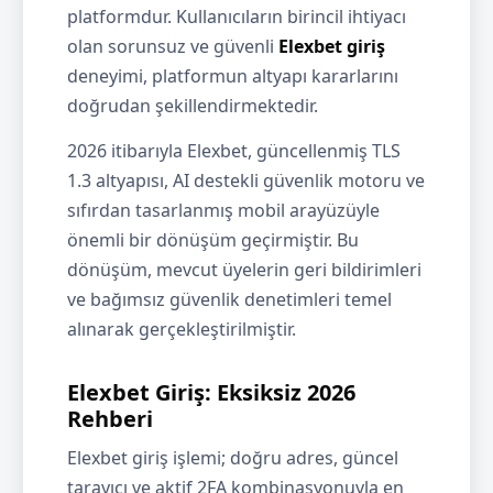
platformdur. Kullanıcıların birincil ihtiyacı
olan sorunsuz ve güvenli
Elexbet giriş
deneyimi, platformun altyapı kararlarını
doğrudan şekillendirmektedir.
2026 itibarıyla Elexbet, güncellenmiş TLS
1.3 altyapısı, AI destekli güvenlik motoru ve
sıfırdan tasarlanmış mobil arayüzüyle
önemli bir dönüşüm geçirmiştir. Bu
dönüşüm, mevcut üyelerin geri bildirimleri
ve bağımsız güvenlik denetimleri temel
alınarak gerçekleştirilmiştir.
Elexbet Giriş: Eksiksiz 2026
Rehberi
Elexbet giriş işlemi; doğru adres, güncel
tarayıcı ve aktif 2FA kombinasyonuyla en