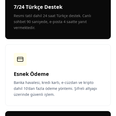
7/24 Türkçe Destek
Resmi tatil dahil 24 saat Türkçe destek. Canlı
sohbet 90 saniyede, e-posta 4 saatte yanıt
vermektedir.
Esnek Ödeme
Banka havalesi, kredi kartı, e-cüzdan ve kripto
dahil 10'dan fazla ödeme yöntemi. Şifreli altyapı
üzerinde güvenli işlem.