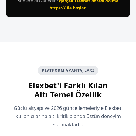
sitelere dikkat edin;
gerçek Elexbet adresi daima
https:// ile başlar.
PLATFORM AVANTAJLARI
Elexbet'i Farklı Kılan
Altı Temel Özellik
Güçlü altyapı ve 2026 güncellemeleriyle Elexbet,
kullanıcılarına altı kritik alanda üstün deneyim
sunmaktadır.