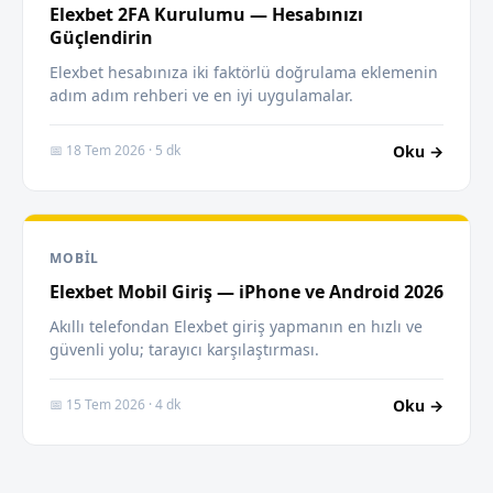
Elexbet 2FA Kurulumu — Hesabınızı
Güçlendirin
Elexbet hesabınıza iki faktörlü doğrulama eklemenin
adım adım rehberi ve en iyi uygulamalar.
Oku →
📅 18 Tem 2026 · 5 dk
MOBIL
Elexbet Mobil Giriş — iPhone ve Android 2026
Akıllı telefondan Elexbet giriş yapmanın en hızlı ve
güvenli yolu; tarayıcı karşılaştırması.
Oku →
📅 15 Tem 2026 · 4 dk