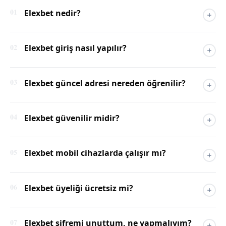
01
Elexbet nedir?
Elexbet, uluslararası lisans kapsamında faaliyet
02
Elexbet giriş nasıl yapılır?
gösteren, Türk kullanıcılara tam Türkçe arayüz ve 7/24
destek sunan dijital eğlence ve interaktif içerik
platformudur. Güvenlik odaklı altyapısı ve kesintisiz
tr.elexbetgir.com üzerinden doğrulanmış güncel
03
Elexbet güncel adresi nereden öğrenilir?
erişim altyapısıyla kullanıcı memnuniyetini öncelikli
Elexbet giriş adresini edinin. Adresi tarayıcınıza
hedef olarak benimseyen Elexbet, yıllar içinde güçlü
doğrudan yazın; URL'de kilit simgesi ve "https://"
bir üye tabanı oluşturmuştur.
olduğunu doğrulayın. Kullanıcı adı ve şifrenizi giriş
Elexbet güncel giriş adresi için tr.elexbetgir.com
04
Elexbet güvenilir midir?
formuna girin, Giriş butonuna tıklayın. 2FA aktifse
sayfasını düzenli olarak takip edin. Adres değişiklikleri
SMS ya da authenticator kodunuzu da girerek işlemi
anlık olarak güncellenmektedir. Arama motorlarından
tamamlayın.
ulaşılan sonuçlar her zaman resmi adres
Evet. Elexbet, uluslararası lisans çerçevesinde faaliyet
05
Elexbet mobil cihazlarda çalışır mı?
olmayabileceğinden, doğrulama için bu sayfayı
göstermekte olup bağımsız güvenlik denetimlerinden
kullanın ve adresi tarayıcınızda yer imi olarak
geçmektedir. 256-bit SSL şifreleme, TLS 1.3 protokolü
kaydedin.
ve yapay zeka destekli anomali tespiti, platformun
Evet. Elexbet'in 2026'da yenilenen duyarlı (responsive)
06
Elexbet üyeliği ücretsiz mi?
güvenlik standartlarını yüksek tutmaktadır.
arayüzü iOS ve Android'in tüm güncel sürümlerinde
sorunsuz çalışmaktadır. Ek uygulama indirmeye gerek
kalmadan mobil tarayıcıdan Elexbet giriş yapabilir,
Evet, Elexbet üyeliği tamamen ücretsizdir. Güncel
07
Elexbet şifremi unuttum, ne yapmalıyım?