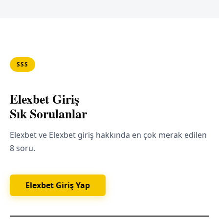
SSS
Elexbet Giriş
Sık Sorulanlar
Elexbet ve Elexbet giriş hakkında en çok merak edilen
8 soru.
Elexbet Giriş Yap