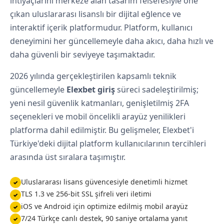
ihtiyaçlarını merkeze alan tasarım felsefesiyle öne
çıkan uluslararası lisanslı bir dijital eğlence ve
interaktif içerik platformudur. Platform, kullanıcı
deneyimini her güncellemeyle daha akıcı, daha hızlı ve
daha güvenli bir seviyeye taşımaktadır.
2026 yılında gerçekleştirilen kapsamlı teknik
güncellemeyle
Elexbet giriş
süreci sadeleştirilmiş;
yeni nesil güvenlik katmanları, genişletilmiş 2FA
seçenekleri ve mobil öncelikli arayüz yenilikleri
platforma dahil edilmiştir. Bu gelişmeler, Elexbet'i
Türkiye'deki dijital platform kullanıcılarının tercihleri
arasında üst sıralara taşımıştır.
Uluslararası lisans güvencesiyle denetimli hizmet
✓
TLS 1.3 ve 256-bit SSL şifreli veri iletimi
✓
iOS ve Android için optimize edilmiş mobil arayüz
✓
7/24 Türkçe canlı destek, 90 saniye ortalama yanıt
✓