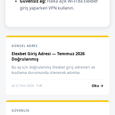
Güvensiz ağ:
Halka açık Wi-Fi'da Elexbet
giriş yaparken VPN kullanın.
GÜNCEL ADRES
Elexbet Giriş Adresi — Temmuz 2026
Doğrulanmış
Bu ay için doğrulanmış Elexbet giriş adresleri ve
kısıtlama durumunda izlenecek adımlar.
Oku →
📅 22 Tem 2026 · 3 dk
GÜVENLIK