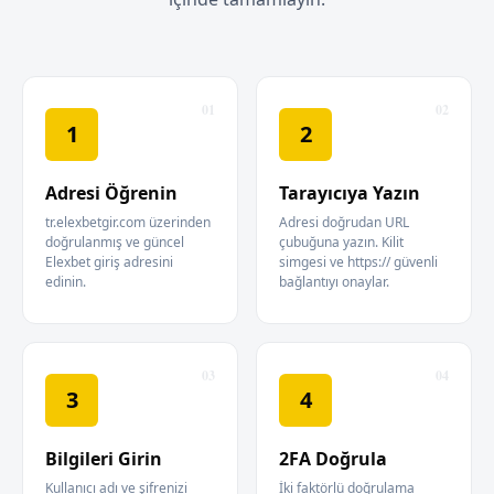
1
2
Adresi Öğrenin
Tarayıcıya Yazın
tr.elexbetgir.com üzerinden
Adresi doğrudan URL
doğrulanmış ve güncel
çubuğuna yazın. Kilit
Elexbet giriş adresini
simgesi ve https:// güvenli
edinin.
bağlantıyı onaylar.
3
4
Bilgileri Girin
2FA Doğrula
Kullanıcı adı ve şifrenizi
İki faktörlü doğrulama