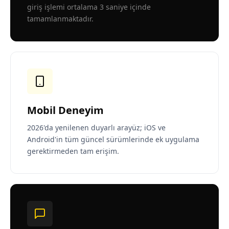
giriş işlemi ortalama 3 saniye içinde
tamamlanmaktadır.
Mobil Deneyim
2026'da yenilenen duyarlı arayüz; iOS ve
Android'in tüm güncel sürümlerinde ek uygulama
gerektirmeden tam erişim.