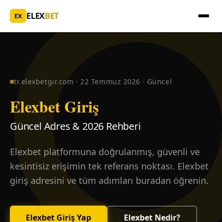
ELEX
BET
EX
tr.elexbetgir.com · 22 Temmuz 2026 · Güncel
Elexbet Giriş
Güncel Adres & 2026 Rehberi
Elexbet platformuna doğrulanmış, güvenli ve
kesintisiz erişimin tek referans noktası. Elexbet
giriş adresini ve tüm adımları buradan öğrenin.
Elexbet Giriş Yap
Elexbet Nedir?