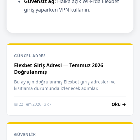
Güvensiz ağ:
Halka açık Wi-Fi'da Elexbet
giriş yaparken VPN kullanın.
GÜNCEL ADRES
Elexbet Giriş Adresi — Temmuz 2026
Doğrulanmış
Bu ay için doğrulanmış Elexbet giriş adresleri ve
kısıtlama durumunda izlenecek adımlar.
Oku →
📅 22 Tem 2026 · 3 dk
GÜVENLIK