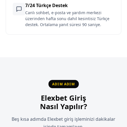
7/24 Türkçe Destek
Canlı sohbet, e-posta ve yardım merkezi
üzerinden hafta sonu dahil kesintisiz Türkçe
destek. Ortalama yanıt süresi 90 saniye.
ADIM ADIM
Elexbet Giriş
Nasıl Yapılır?
Beş kısa adımda Elexbet giriş işleminizi dakikalar
içinde tamamlayın.