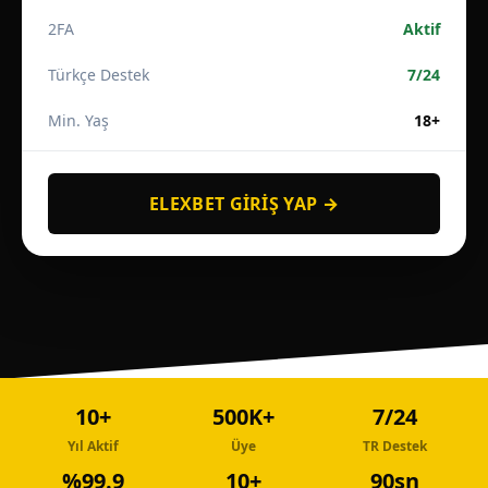
2FA
Aktif
Türkçe Destek
7/24
Min. Yaş
18+
ELEXBET GİRİŞ YAP →
10+
500K+
7/24
Yıl Aktif
Üye
TR Destek
%99.9
10+
90sn