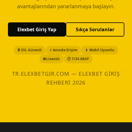
avantajlarından yararlanmaya başlayın.
Elexbet Giriş Yap
Sıkça Sorulanlar
🔒 SSL Güvenli
⚡ Anında Erişim
📱 Mobil Uyumlu
🌐 Lisanslı
🕐 7/24 Aktif
TR.ELEXBETGIR.COM — ELEXBET GİRİŞ
REHBERİ 2026