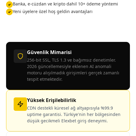
Banka, e-cüzdan ve kripto dahil 10+ ödeme yöntemi
✓
Yeni üyelere özel hoş geldin avantajları
✓
Güvenlik Mimarisi
256-bit SSL, TLS 1.3 ve bağımsız denetimler.
2026 güncellemesiyle eklenen AI anomali
motoru alışılmadık girişimleri gerçek zamanlı
tespit etmektedir.
Yüksek Erişilebilirlik
CDN destekli küresel ağ altyapısıyla %99.9
uptime garantisi. Türkiye'nin her bölgesinden
düşük gecikmeli Elexbet giriş deneyimi.