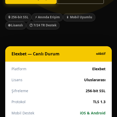
🔒 256-bit SSL
⚡ Anında Erişim
📱 Mobil Uyumlu
🌐 Lisanslı
🕐 7/24 TR Destek
Elexbet — Canlı Durum
Aktif
Platform
Elexbet
Lisans
Uluslararası
Şifreleme
256-bit SSL
Protokol
TLS 1.3
Mobil Destek
iOS & Android