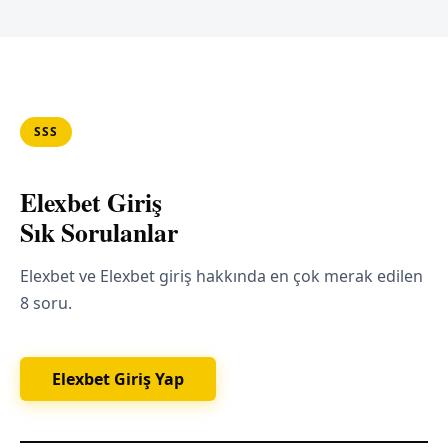
SSS
Elexbet Giriş
Sık Sorulanlar
Elexbet ve Elexbet giriş hakkında en çok merak edilen
8 soru.
Elexbet Giriş Yap