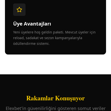
Üye Avantajları
Yeni üyelere hoş geldin paketi. Mevcut üyeler için
reload, sadakat ve sezon kampanyalarıyla
ödüllendirme sistemi.
Rakamlar Konuşuyor
Elexbet'in güvenilirliğini gösteren somut veriler