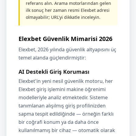
referans alın. Arama motorlarından gelen
ilk sonuç her zaman resmi Elexbet adresi
olmayabilir; URL'yi dikkatle inceleyin.
Elexbet Güvenlik Mimarisi 2026
Elexbet, 2026 yılında güvenlik altyapısını üç
temel alanda güçlendirmiştir:
AI Destekli Giriş Koruması
Elexbet'in yeni nesil güvenlik motoru, her
Elexbet giriş işlemini makine öğrenimi
modelleriyle analiz etmektedir. Sisteme
tanımlanan alışılmış giriş profilinizden
sapma tespit edildiğinde — örneğin farklı
bir coğrafi konum ya da daha önce
kullanılmamış bir cihaz — otomatik olarak