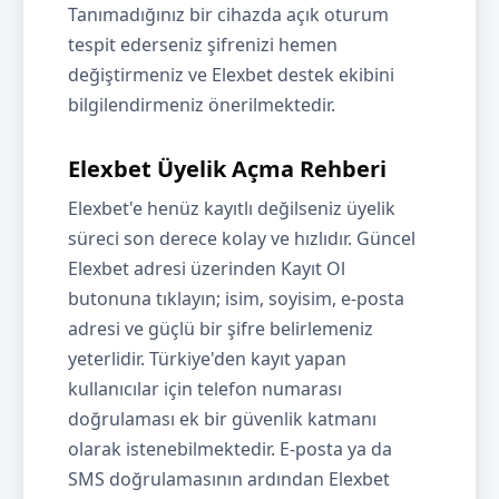
Tanımadığınız bir cihazda açık oturum
tespit ederseniz şifrenizi hemen
değiştirmeniz ve Elexbet destek ekibini
bilgilendirmeniz önerilmektedir.
Elexbet Üyelik Açma Rehberi
Elexbet'e henüz kayıtlı değilseniz üyelik
süreci son derece kolay ve hızlıdır. Güncel
Elexbet adresi üzerinden Kayıt Ol
butonuna tıklayın; isim, soyisim, e-posta
adresi ve güçlü bir şifre belirlemeniz
yeterlidir. Türkiye'den kayıt yapan
kullanıcılar için telefon numarası
doğrulaması ek bir güvenlik katmanı
olarak istenebilmektedir. E-posta ya da
SMS doğrulamasının ardından Elexbet