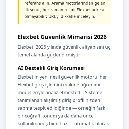
referans alın. Arama motorlarından gelen
ilk sonuç her zaman resmi Elexbet adresi
olmayabilir; URL'yi dikkatle inceleyin.
Elexbet Güvenlik Mimarisi 2026
Elexbet, 2026 yılında güvenlik altyapısını üç
temel alanda güçlendirmiştir:
AI Destekli Giriş Koruması
Elexbet'in yeni nesil güvenlik motoru, her
Elexbet giriş işlemini makine öğrenimi
modelleriyle analiz etmektedir. Sisteme
tanımlanan alışılmış giriş profilinizden
sapma tespit edildiğinde — örneğin farklı
bir coğrafi konum ya da daha önce
kullanılmamış bir cihaz — otomatik olarak