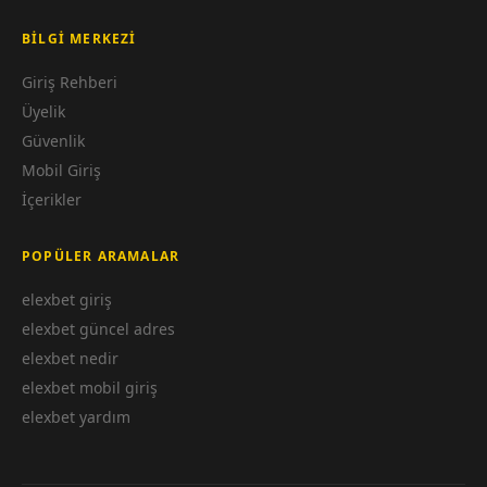
BILGI MERKEZI
Giriş Rehberi
Üyelik
Güvenlik
Mobil Giriş
İçerikler
POPÜLER ARAMALAR
elexbet giriş
elexbet güncel adres
elexbet nedir
elexbet mobil giriş
elexbet yardım