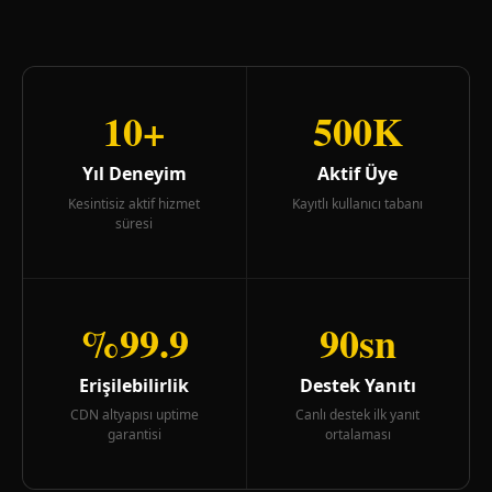
10+
500K
Yıl Deneyim
Aktif Üye
Kesintisiz aktif hizmet
Kayıtlı kullanıcı tabanı
süresi
%99.9
90sn
Erişilebilirlik
Destek Yanıtı
CDN altyapısı uptime
Canlı destek ilk yanıt
garantisi
ortalaması