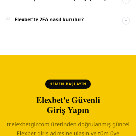
tüm özelliklere erişebilirsiniz.
adres üzerinden Kayıt Ol butonuna tıklayın, formu
doldurun ve e-posta veya SMS doğrulamasını
tamamlayın. Hesabınız hemen aktif olur ve hoş geldin
Elexbet giriş ekranındaki "Şifremi Unuttum"
08
Elexbet'te 2FA nasıl kurulur?
avantajlarına anında kavuşursunuz.
bağlantısına tıklayın. Üyelik e-posta adresinize
sıfırlama bağlantısı gönderilecektir. Bağlantı 15 dakika
geçerlidir. E-posta gelmezse spam klasörünüzü
Elexbet hesabınıza giriş yapın, sağ üstteki profil
kontrol edin; sorun devam ederse Elexbet canlı
menüsünden Güvenlik Ayarları'na gidin ve İki Faktörlü
desteğe başvurun.
Doğrulama seçeneğini aktif hale getirin. SMS veya
authenticator uygulama seçeneklerinden birini tercih
edin. SMS'e kıyasla authenticator uygulaması (Google,
Microsoft) SIM swap saldırılarına karşı çok daha
güvenlidir.
HEMEN BAŞLAYIN
Elexbet'e Güvenli
Giriş Yapın
tr.elexbetgir.com üzerinden doğrulanmış güncel
Elexbet giriş adresine ulaşın ve tüm üye