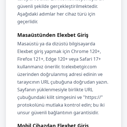
güvenli şekilde gerçekleştirilmektedir.
Aşağıdaki adımlar her cihaz türü için
geçerlidir.
Masaüstünden Elexbet Giriş
Masaüstü ya da dizüstü bilgisayarda
Elexbet giriş yapmak için Chrome 120+,
Firefox 121+, Edge 120+ veya Safari 17+
kullanmanız önerilir. tr.elexbetgir.com
üzerinden doğrulanmış adresi edinin ve
tarayıcının URL çubuğuna doğrudan yazın.
Sayfanın yüklenmesiyle birlikte URL
çubuğundaki kilit simgesini ve "https://"
protokolünü mutlaka kontrol edin; bu iki
unsur güvenli bağlantının garantisidir.
Mobil Cihazdan Elexbet Giriş