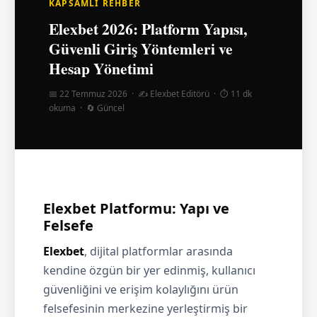
KAPSAMLI REHBER
Elexbet 2026: Platform Yapısı,
Güvenli Giriş Yöntemleri ve
Hesap Yönetimi
📅 22 Temmuz 2026 · ✍ Elexbet Editörü · ⏱ 11 dk
okuma · 🔄 Güncel
Elexbet Platformu: Yapı ve
Felsefe
Elexbet
, dijital platformlar arasında
kendine özgün bir yer edinmiş, kullanıcı
güvenliğini ve erişim kolaylığını ürün
felsefesinin merkezine yerleştirmiş bir