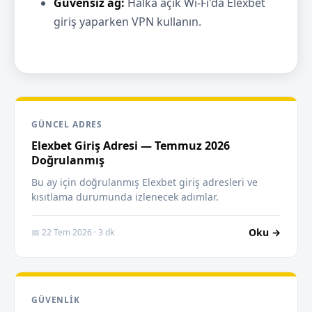
Güvensiz ağ:
Halka açık Wi-Fi'da Elexbet
giriş yaparken VPN kullanın.
GÜNCEL ADRES
Elexbet Giriş Adresi — Temmuz 2026
Doğrulanmış
Bu ay için doğrulanmış Elexbet giriş adresleri ve
kısıtlama durumunda izlenecek adımlar.
Oku →
📅 22 Tem 2026 · 3 dk
GÜVENLIK