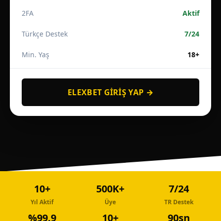
2FA
Aktif
Türkçe Destek
7/24
Min. Yaş
18+
ELEXBET GİRİŞ YAP →
10+
500K+
7/24
Yıl Aktif
Üye
TR Destek
%99.9
10+
90sn