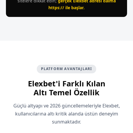
sitelere dikkat edin;
gerçek Elexbet adresi daima
https:// ile başlar.
PLATFORM AVANTAJLARI
Elexbet'i Farklı Kılan
Altı Temel Özellik
Güçlü altyapı ve 2026 güncellemeleriyle Elexbet,
kullanıcılarına altı kritik alanda üstün deneyim
sunmaktadır.