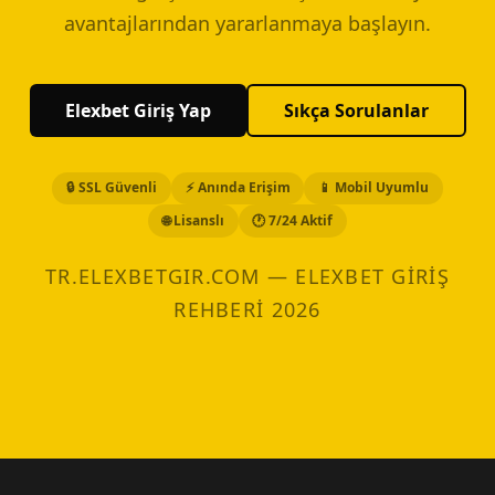
avantajlarından yararlanmaya başlayın.
Elexbet Giriş Yap
Sıkça Sorulanlar
🔒 SSL Güvenli
⚡ Anında Erişim
📱 Mobil Uyumlu
🌐 Lisanslı
🕐 7/24 Aktif
TR.ELEXBETGIR.COM — ELEXBET GİRİŞ
REHBERİ 2026