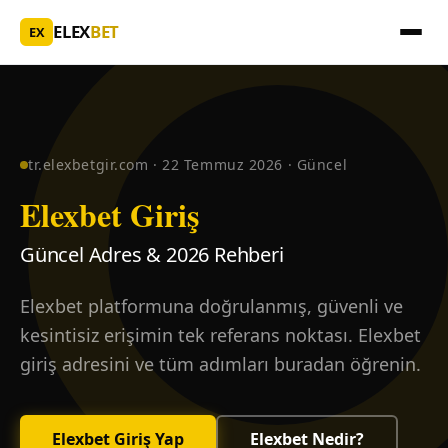
ELEX
BET
EX
tr.elexbetgir.com · 22 Temmuz 2026 · Güncel
Elexbet Giriş
Güncel Adres & 2026 Rehberi
Elexbet platformuna doğrulanmış, güvenli ve
kesintisiz erişimin tek referans noktası. Elexbet
giriş adresini ve tüm adımları buradan öğrenin.
Elexbet Giriş Yap
Elexbet Nedir?