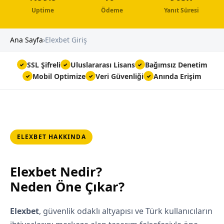
Uptime
Ödeme
Yanıt Süresi
Ana Sayfa
›
Elexbet Giriş
SSL Şifreli
Uluslararası Lisans
Bağımsız Denetim
✓
✓
✓
Mobil Optimize
Veri Güvenliği
Anında Erişim
✓
✓
✓
ELEXBET HAKKINDA
Elexbet Nedir?
Neden Öne Çıkar?
Elexbet
, güvenlik odaklı altyapısı ve Türk kullanıcıların