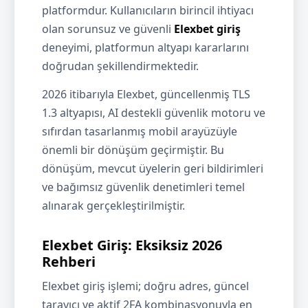
platformdur. Kullanıcıların birincil ihtiyacı
olan sorunsuz ve güvenli
Elexbet giriş
deneyimi, platformun altyapı kararlarını
doğrudan şekillendirmektedir.
2026 itibarıyla Elexbet, güncellenmiş TLS
1.3 altyapısı, AI destekli güvenlik motoru ve
sıfırdan tasarlanmış mobil arayüzüyle
önemli bir dönüşüm geçirmiştir. Bu
dönüşüm, mevcut üyelerin geri bildirimleri
ve bağımsız güvenlik denetimleri temel
alınarak gerçekleştirilmiştir.
Elexbet Giriş: Eksiksiz 2026
Rehberi
Elexbet giriş işlemi; doğru adres, güncel
tarayıcı ve aktif 2FA kombinasyonuyla en