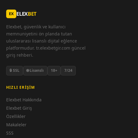
ELEX
BET
EX
Elexbet, güvenlik ve kullanıcı
memnuniyetini ön planda tutan
uluslararası lisanslı dijital eğlence
platformudur. tr.elexbetgir.com güncel
giriş rehberi.
🔒 SSL
🌐 Lisanslı
18+
7/24
HIZLI ERIŞIM
Elexbet Hakkında
Elexbet Giriş
Özellikler
Makaleler
SSS