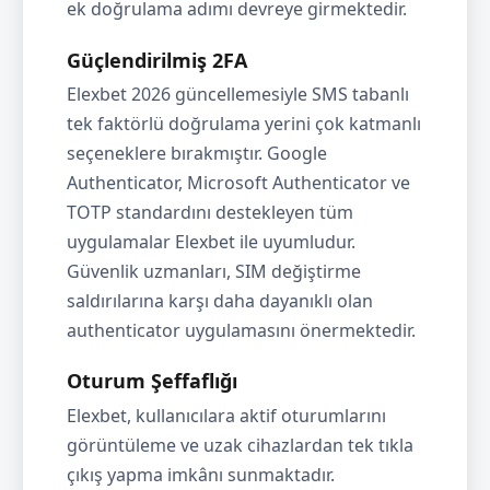
ek doğrulama adımı devreye girmektedir.
Güçlendirilmiş 2FA
Elexbet 2026 güncellemesiyle SMS tabanlı
tek faktörlü doğrulama yerini çok katmanlı
seçeneklere bırakmıştır. Google
Authenticator, Microsoft Authenticator ve
TOTP standardını destekleyen tüm
uygulamalar Elexbet ile uyumludur.
Güvenlik uzmanları, SIM değiştirme
saldırılarına karşı daha dayanıklı olan
authenticator uygulamasını önermektedir.
Oturum Şeffaflığı
Elexbet, kullanıcılara aktif oturumlarını
görüntüleme ve uzak cihazlardan tek tıkla
çıkış yapma imkânı sunmaktadır.