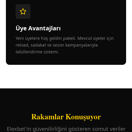
Üye Avantajları
Yeni üyelere hoş geldin paketi. Mevcut üyeler için
reload, sadakat ve sezon kampanyalarıyla
ödüllendirme sistemi.
Rakamlar Konuşuyor
Elexbet'in güvenilirliğini gösteren somut veriler