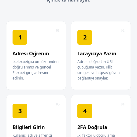
1
2
Adresi Öğrenin
Tarayıcıya Yazın
tr.elexbetgir.com üzerinden
Adresi doğrudan URL
doğrulanmış ve güncel
çubuğuna yazın. Kilit
Elexbet giriş adresini
simgesi ve https:// güvenli
edinin.
bağlantıyı onaylar.
3
4
Bilgileri Girin
2FA Doğrula
Kullanıcı adı ve şifrenizi
İki faktörlü doğrulama