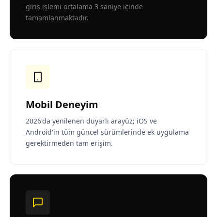
giriş işlemi ortalama 3 saniye içinde
tamamlanmaktadır.
Mobil Deneyim
2026'da yenilenen duyarlı arayüz; iOS ve
Android'in tüm güncel sürümlerinde ek uygulama
gerektirmeden tam erişim.