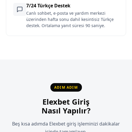
7/24 Türkçe Destek
Canlı sohbet, e-posta ve yardım merkezi
üzerinden hafta sonu dahil kesintisiz Türkçe
destek. Ortalama yanıt süresi 90 saniye.
ADIM ADIM
Elexbet Giriş
Nasıl Yapılır?
Beş kısa adımda Elexbet giriş işleminizi dakikalar
içinde tamamlayın.