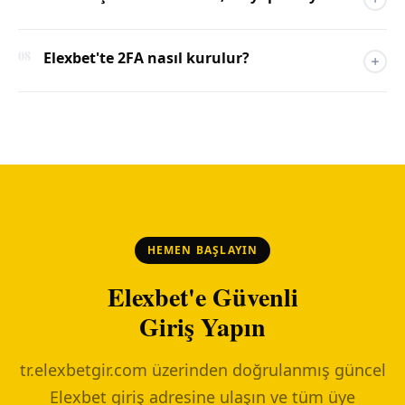
tüm özelliklere erişebilirsiniz.
adres üzerinden Kayıt Ol butonuna tıklayın, formu
doldurun ve e-posta veya SMS doğrulamasını
tamamlayın. Hesabınız hemen aktif olur ve hoş geldin
Elexbet giriş ekranındaki "Şifremi Unuttum"
08
Elexbet'te 2FA nasıl kurulur?
avantajlarına anında kavuşursunuz.
bağlantısına tıklayın. Üyelik e-posta adresinize
sıfırlama bağlantısı gönderilecektir. Bağlantı 15 dakika
geçerlidir. E-posta gelmezse spam klasörünüzü
Elexbet hesabınıza giriş yapın, sağ üstteki profil
kontrol edin; sorun devam ederse Elexbet canlı
menüsünden Güvenlik Ayarları'na gidin ve İki Faktörlü
desteğe başvurun.
Doğrulama seçeneğini aktif hale getirin. SMS veya
authenticator uygulama seçeneklerinden birini tercih
edin. SMS'e kıyasla authenticator uygulaması (Google,
Microsoft) SIM swap saldırılarına karşı çok daha
güvenlidir.
HEMEN BAŞLAYIN
Elexbet'e Güvenli
Giriş Yapın
tr.elexbetgir.com üzerinden doğrulanmış güncel
Elexbet giriş adresine ulaşın ve tüm üye