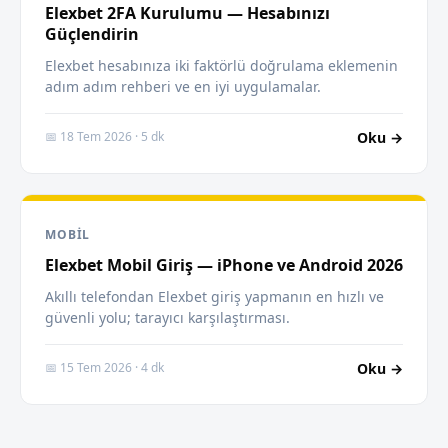
Elexbet 2FA Kurulumu — Hesabınızı
Güçlendirin
Elexbet hesabınıza iki faktörlü doğrulama eklemenin
adım adım rehberi ve en iyi uygulamalar.
Oku →
📅 18 Tem 2026 · 5 dk
MOBIL
Elexbet Mobil Giriş — iPhone ve Android 2026
Akıllı telefondan Elexbet giriş yapmanın en hızlı ve
güvenli yolu; tarayıcı karşılaştırması.
Oku →
📅 15 Tem 2026 · 4 dk