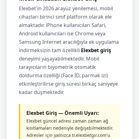
Elexbet'in 2026 arayüz yenilemesi, mobil
cihazları birinci sınıf platform olarak ele
almaktadır. iPhone kullanıcıları Safari,
Android kullanıcıları ise Chrome veya
Samsung Internet aracılığıyla ek uygulama
indirmeksizin tam özellikli
Elexbet giriş
deneyimi yaşayabilmektedir. Mobil
tarayıcıların biyometrik otomatik
doldurma özelliği (Face ID, parmak izi)
etkinleştirilirse giriş süresi birkaç saniyeye
kadar düşmektedir.
Elexbet Giriş — Önemli Uyarı:
Elexbet güncel adresi zaman zaman ağ
kısıtlamaları nedeniyle değişebilmektedir.
Adresler için yalnızca tr.elexbetgir.com'u