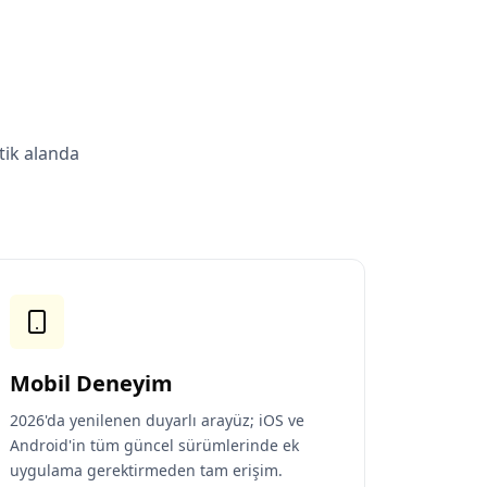
itik alanda
Mobil Deneyim
2026'da yenilenen duyarlı arayüz; iOS ve
Android'in tüm güncel sürümlerinde ek
uygulama gerektirmeden tam erişim.