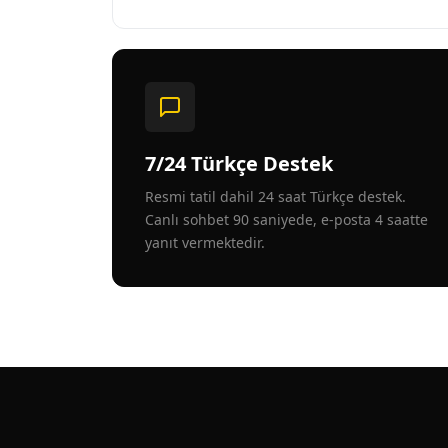
7/24 Türkçe Destek
Resmi tatil dahil 24 saat Türkçe destek.
Canlı sohbet 90 saniyede, e-posta 4 saatte
yanıt vermektedir.