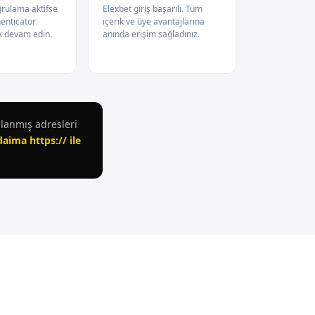
oğrulama aktifse
Elexbet giriş başarılı. Tüm
enticator
içerik ve üye avantajlarına
k devam edin.
anında erişim sağladınız.
ulanmış adresleri
aima https:// ile