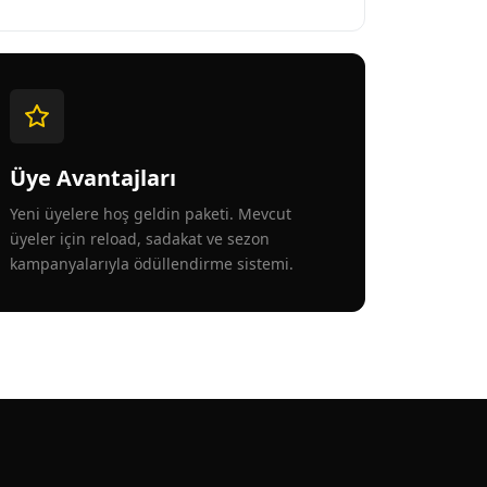
Üye Avantajları
Yeni üyelere hoş geldin paketi. Mevcut
üyeler için reload, sadakat ve sezon
kampanyalarıyla ödüllendirme sistemi.