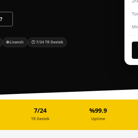
2F
Tü
?
Mi
🌐 Lisanslı
🕐 7/24 TR Destek
7/24
%99.9
TR Destek
Uptime