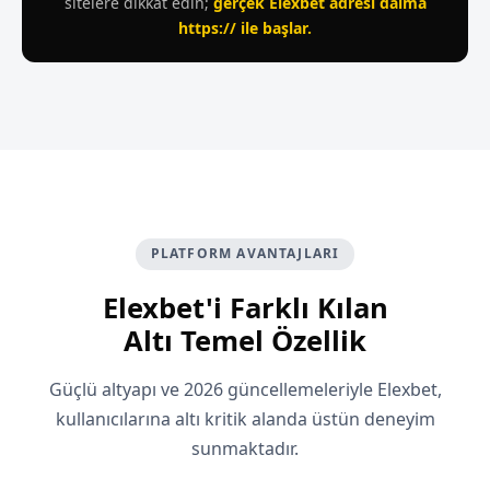
sitelere dikkat edin;
gerçek Elexbet adresi daima
https:// ile başlar.
PLATFORM AVANTAJLARI
Elexbet'i Farklı Kılan
Altı Temel Özellik
Güçlü altyapı ve 2026 güncellemeleriyle Elexbet,
kullanıcılarına altı kritik alanda üstün deneyim
sunmaktadır.