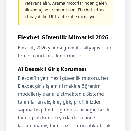
referans alın. Arama motorlarından gelen
ilk sonuç her zaman resmi Elexbet adresi
olmayabilir; URL'yi dikkatle inceleyin.
Elexbet Güvenlik Mimarisi 2026
Elexbet, 2026 yılında güvenlik altyapısını üç
temel alanda güçlendirmiştir:
AI Destekli Giriş Koruması
Elexbet'in yeni nesil güvenlik motoru, her
Elexbet giriş işlemini makine öğrenimi
modelleriyle analiz etmektedir. Sisteme
tanımlanan alışılmış giriş profilinizden
sapma tespit edildiğinde — örneğin farklı
bir coğrafi konum ya da daha önce
kullanılmamış bir cihaz — otomatik olarak