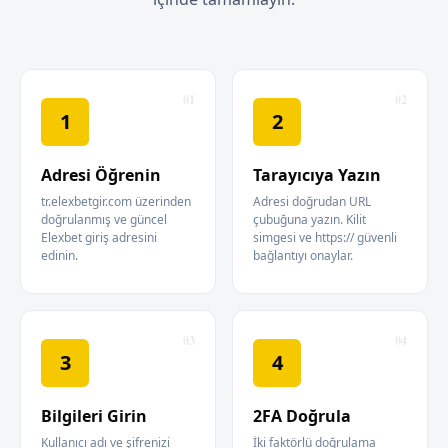
1
2
Adresi Öğrenin
Tarayıcıya Yazın
tr.elexbetgir.com üzerinden
Adresi doğrudan URL
doğrulanmış ve güncel
çubuğuna yazın. Kilit
Elexbet giriş adresini
simgesi ve https:// güvenli
edinin.
bağlantıyı onaylar.
3
4
Bilgileri Girin
2FA Doğrula
Kullanıcı adı ve şifrenizi
İki faktörlü doğrulama