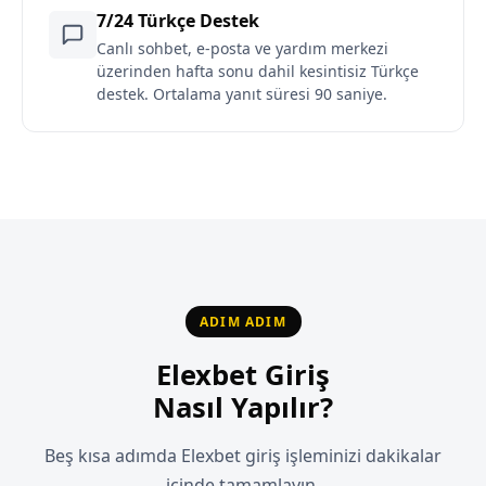
7/24 Türkçe Destek
Canlı sohbet, e-posta ve yardım merkezi
üzerinden hafta sonu dahil kesintisiz Türkçe
destek. Ortalama yanıt süresi 90 saniye.
ADIM ADIM
Elexbet Giriş
Nasıl Yapılır?
Beş kısa adımda Elexbet giriş işleminizi dakikalar
içinde tamamlayın.