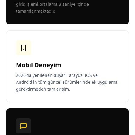
giriş işlemi ortalama 3 saniye içinde
tamamlanmaktadır.
Mobil Deneyim
2026'da yenilenen duyarlı arayüz; iOS ve
Android'in tüm güncel sürümlerinde ek uygulama
gerektirmeden tam erişim.