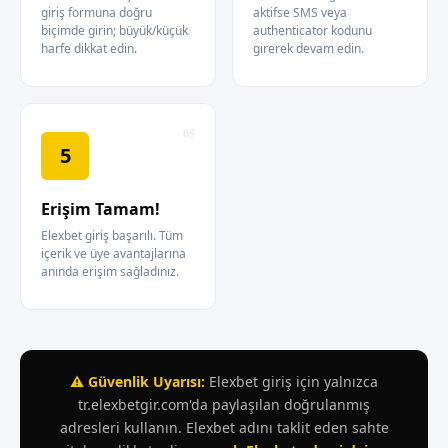
giriş formuna doğru
aktifse SMS veya
biçimde girin; büyük/küçük
authenticator kodunu
harfe dikkat edin.
girerek devam edin.
5
Erişim Tamam!
Elexbet giriş başarılı. Tüm
içerik ve üye avantajlarına
anında erişim sağladınız.
⚠ Güvenlik Uyarısı:
Elexbet giriş için yalnızca
tr.elexbetgir.com'da paylaşılan doğrulanmış
adresleri kullanın. Elexbet adını taklit eden sahte