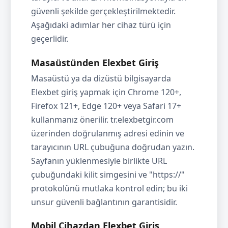
güvenli şekilde gerçekleştirilmektedir.
Aşağıdaki adımlar her cihaz türü için
geçerlidir.
Masaüstünden Elexbet Giriş
Masaüstü ya da dizüstü bilgisayarda
Elexbet giriş yapmak için Chrome 120+,
Firefox 121+, Edge 120+ veya Safari 17+
kullanmanız önerilir. tr.elexbetgir.com
üzerinden doğrulanmış adresi edinin ve
tarayıcının URL çubuğuna doğrudan yazın.
Sayfanın yüklenmesiyle birlikte URL
çubuğundaki kilit simgesini ve "https://"
protokolünü mutlaka kontrol edin; bu iki
unsur güvenli bağlantının garantisidir.
Mobil Cihazdan Elexbet Giriş