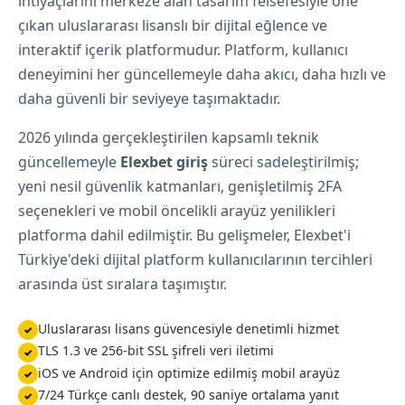
ihtiyaçlarını merkeze alan tasarım felsefesiyle öne
çıkan uluslararası lisanslı bir dijital eğlence ve
interaktif içerik platformudur. Platform, kullanıcı
deneyimini her güncellemeyle daha akıcı, daha hızlı ve
daha güvenli bir seviyeye taşımaktadır.
2026 yılında gerçekleştirilen kapsamlı teknik
güncellemeyle
Elexbet giriş
süreci sadeleştirilmiş;
yeni nesil güvenlik katmanları, genişletilmiş 2FA
seçenekleri ve mobil öncelikli arayüz yenilikleri
platforma dahil edilmiştir. Bu gelişmeler, Elexbet'i
Türkiye'deki dijital platform kullanıcılarının tercihleri
arasında üst sıralara taşımıştır.
Uluslararası lisans güvencesiyle denetimli hizmet
✓
TLS 1.3 ve 256-bit SSL şifreli veri iletimi
✓
iOS ve Android için optimize edilmiş mobil arayüz
✓
7/24 Türkçe canlı destek, 90 saniye ortalama yanıt
✓