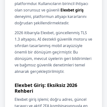
platformdur. Kullanıcıların birincil ihtiyacı
olan sorunsuz ve güvenli
Elexbet giriş
deneyimi, platformun altyapı kararlarını
doğrudan şekillendirmektedir.
2026 itibarıyla Elexbet, güncellenmiş TLS
1.3 altyapısı, AI destekli güvenlik motoru ve
sıfırdan tasarlanmış mobil arayüzüyle
önemli bir dönüşüm geçirmiştir. Bu
dönüşüm, mevcut üyelerin geri bildirimleri
ve bağımsız güvenlik denetimleri temel
alınarak gerçekleştirilmiştir.
Elexbet Giriş: Eksiksiz 2026
Rehberi
Elexbet giriş işlemi; doğru adres, güncel
tarayıcı ve aktif 2FA kombinasyonuyla en