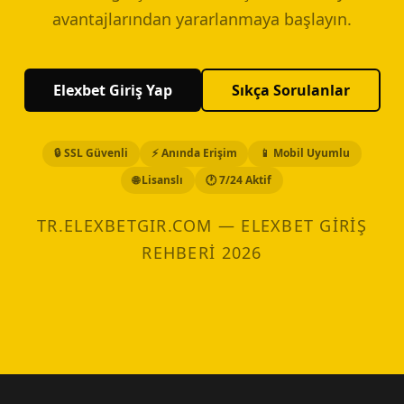
avantajlarından yararlanmaya başlayın.
Elexbet Giriş Yap
Sıkça Sorulanlar
🔒 SSL Güvenli
⚡ Anında Erişim
📱 Mobil Uyumlu
🌐 Lisanslı
🕐 7/24 Aktif
TR.ELEXBETGIR.COM — ELEXBET GİRİŞ
REHBERİ 2026