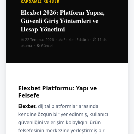
KAPSAMLI REHBER
Elexbet 2026: Platform Yapısı,
Güvenli Giriş Yöntemleri ve
Hesap Yönetimi
📅 22 Temmuz 2026 · ✍ Elexbet Editörü · ⏱ 11 dk
okuma · 🔄 Güncel
Elexbet Platformu: Yapı ve
Felsefe
Elexbet
, dijital platformlar arasında
kendine özgün bir yer edinmiş, kullanıcı
güvenliğini ve erişim kolaylığını ürün
felsefesinin merkezine yerleştirmiş bir