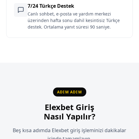
7/24 Türkçe Destek
Canlı sohbet, e-posta ve yardım merkezi
üzerinden hafta sonu dahil kesintisiz Türkçe
destek. Ortalama yanıt süresi 90 saniye.
ADIM ADIM
Elexbet Giriş
Nasıl Yapılır?
Beş kısa adımda Elexbet giriş işleminizi dakikalar
içinde tamamlayın.