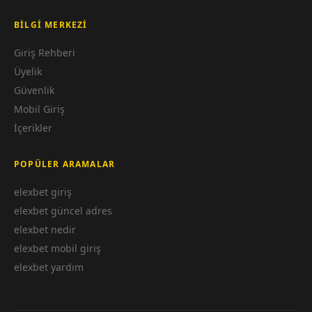
BILGI MERKEZI
Giriş Rehberi
Üyelik
Güvenlik
Mobil Giriş
İçerikler
POPÜLER ARAMALAR
elexbet giriş
elexbet güncel adres
elexbet nedir
elexbet mobil giriş
elexbet yardım