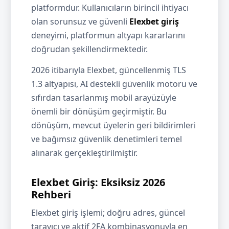
platformdur. Kullanıcıların birincil ihtiyacı
olan sorunsuz ve güvenli
Elexbet giriş
deneyimi, platformun altyapı kararlarını
doğrudan şekillendirmektedir.
2026 itibarıyla Elexbet, güncellenmiş TLS
1.3 altyapısı, AI destekli güvenlik motoru ve
sıfırdan tasarlanmış mobil arayüzüyle
önemli bir dönüşüm geçirmiştir. Bu
dönüşüm, mevcut üyelerin geri bildirimleri
ve bağımsız güvenlik denetimleri temel
alınarak gerçekleştirilmiştir.
Elexbet Giriş: Eksiksiz 2026
Rehberi
Elexbet giriş işlemi; doğru adres, güncel
tarayıcı ve aktif 2FA kombinasyonuyla en