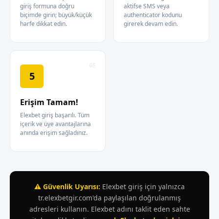
giriş formuna doğru
aktifse SMS veya
biçimde girin; büyük/küçük
authenticator kodunu
harfe dikkat edin.
girerek devam edin.
5
Erişim Tamam!
Elexbet giriş başarılı. Tüm
içerik ve üye avantajlarına
anında erişim sağladınız.
⚠ Güvenlik Uyarısı:
Elexbet giriş için yalnızca
tr.elexbetgir.com'da paylaşılan doğrulanmış
adresleri kullanın. Elexbet adını taklit eden sahte