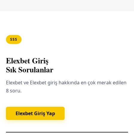
SSS
Elexbet Giriş
Sık Sorulanlar
Elexbet ve Elexbet giriş hakkında en çok merak edilen
8 soru.
Elexbet Giriş Yap