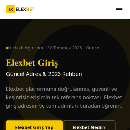
ELEX
BET
EX
tr.elexbetgir.com · 22 Temmuz 2026 · Güncel
Elexbet Giriş
Güncel Adres & 2026 Rehberi
Elexbet platformuna doğrulanmış, güvenli ve
kesintisiz erişimin tek referans noktası. Elexbet
giriş adresini ve tüm adımları buradan öğrenin.
Elexbet Giriş Yap
Elexbet Nedir?