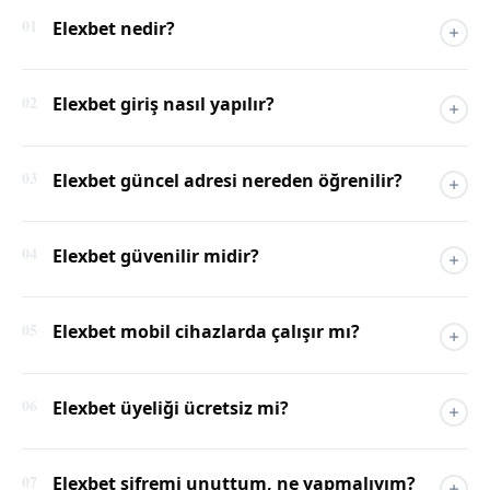
01
Elexbet nedir?
Elexbet, uluslararası lisans kapsamında faaliyet
02
Elexbet giriş nasıl yapılır?
gösteren, Türk kullanıcılara tam Türkçe arayüz ve 7/24
destek sunan dijital eğlence ve interaktif içerik
platformudur. Güvenlik odaklı altyapısı ve kesintisiz
tr.elexbetgir.com üzerinden doğrulanmış güncel
03
Elexbet güncel adresi nereden öğrenilir?
erişim altyapısıyla kullanıcı memnuniyetini öncelikli
Elexbet giriş adresini edinin. Adresi tarayıcınıza
hedef olarak benimseyen Elexbet, yıllar içinde güçlü
doğrudan yazın; URL'de kilit simgesi ve "https://"
bir üye tabanı oluşturmuştur.
olduğunu doğrulayın. Kullanıcı adı ve şifrenizi giriş
Elexbet güncel giriş adresi için tr.elexbetgir.com
04
Elexbet güvenilir midir?
formuna girin, Giriş butonuna tıklayın. 2FA aktifse
sayfasını düzenli olarak takip edin. Adres değişiklikleri
SMS ya da authenticator kodunuzu da girerek işlemi
anlık olarak güncellenmektedir. Arama motorlarından
tamamlayın.
ulaşılan sonuçlar her zaman resmi adres
Evet. Elexbet, uluslararası lisans çerçevesinde faaliyet
05
Elexbet mobil cihazlarda çalışır mı?
olmayabileceğinden, doğrulama için bu sayfayı
göstermekte olup bağımsız güvenlik denetimlerinden
kullanın ve adresi tarayıcınızda yer imi olarak
geçmektedir. 256-bit SSL şifreleme, TLS 1.3 protokolü
kaydedin.
ve yapay zeka destekli anomali tespiti, platformun
Evet. Elexbet'in 2026'da yenilenen duyarlı (responsive)
06
Elexbet üyeliği ücretsiz mi?
güvenlik standartlarını yüksek tutmaktadır.
arayüzü iOS ve Android'in tüm güncel sürümlerinde
sorunsuz çalışmaktadır. Ek uygulama indirmeye gerek
kalmadan mobil tarayıcıdan Elexbet giriş yapabilir,
Evet, Elexbet üyeliği tamamen ücretsizdir. Güncel
07
Elexbet şifremi unuttum, ne yapmalıyım?