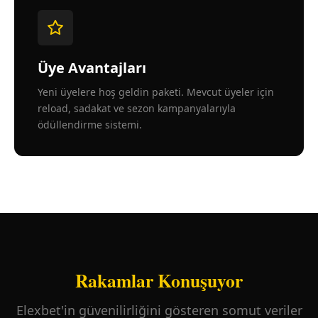
Üye Avantajları
Yeni üyelere hoş geldin paketi. Mevcut üyeler için
reload, sadakat ve sezon kampanyalarıyla
ödüllendirme sistemi.
Rakamlar Konuşuyor
Elexbet'in güvenilirliğini gösteren somut veriler