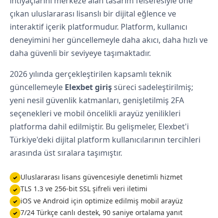
ihtiyaçlarını merkeze alan tasarım felsefesiyle öne
çıkan uluslararası lisanslı bir dijital eğlence ve
interaktif içerik platformudur. Platform, kullanıcı
deneyimini her güncellemeyle daha akıcı, daha hızlı ve
daha güvenli bir seviyeye taşımaktadır.
2026 yılında gerçekleştirilen kapsamlı teknik
güncellemeyle
Elexbet giriş
süreci sadeleştirilmiş;
yeni nesil güvenlik katmanları, genişletilmiş 2FA
seçenekleri ve mobil öncelikli arayüz yenilikleri
platforma dahil edilmiştir. Bu gelişmeler, Elexbet'i
Türkiye'deki dijital platform kullanıcılarının tercihleri
arasında üst sıralara taşımıştır.
Uluslararası lisans güvencesiyle denetimli hizmet
✓
TLS 1.3 ve 256-bit SSL şifreli veri iletimi
✓
iOS ve Android için optimize edilmiş mobil arayüz
✓
7/24 Türkçe canlı destek, 90 saniye ortalama yanıt
✓