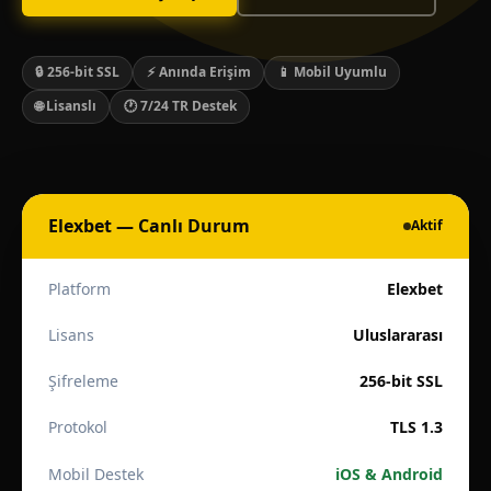
🔒 256-bit SSL
⚡ Anında Erişim
📱 Mobil Uyumlu
🌐 Lisanslı
🕐 7/24 TR Destek
Elexbet — Canlı Durum
Aktif
Platform
Elexbet
Lisans
Uluslararası
Şifreleme
256-bit SSL
Protokol
TLS 1.3
Mobil Destek
iOS & Android