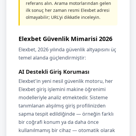
referans alın. Arama motorlarından gelen
ilk sonuç her zaman resmi Elexbet adresi
olmayabilir; URL'yi dikkatle inceleyin.
Elexbet Güvenlik Mimarisi 2026
Elexbet, 2026 yılında güvenlik altyapısını üç
temel alanda güçlendirmiştir:
AI Destekli Giriş Koruması
Elexbet'in yeni nesil güvenlik motoru, her
Elexbet giriş işlemini makine öğrenimi
modelleriyle analiz etmektedir. Sisteme
tanımlanan alışılmış giriş profilinizden
sapma tespit edildiğinde — örneğin farklı
bir coğrafi konum ya da daha önce
kullanılmamış bir cihaz — otomatik olarak