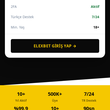
2FA
Aktif
Türkçe Destek
7/24
Min. Yaş
18+
ELEXBET GİRİŞ YAP →
10+
500K+
7/24
Yıl Aktif
Üye
TR Destek
%99.9
10+
90sn