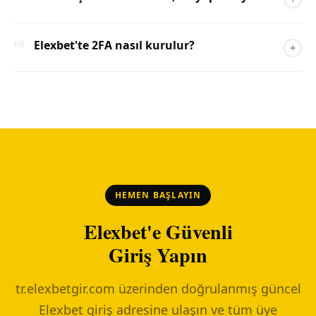
tüm özelliklere erişebilirsiniz.
adres üzerinden Kayıt Ol butonuna tıklayın, formu
doldurun ve e-posta veya SMS doğrulamasını
tamamlayın. Hesabınız hemen aktif olur ve hoş geldin
Elexbet giriş ekranındaki "Şifremi Unuttum"
08
Elexbet'te 2FA nasıl kurulur?
avantajlarına anında kavuşursunuz.
bağlantısına tıklayın. Üyelik e-posta adresinize
sıfırlama bağlantısı gönderilecektir. Bağlantı 15 dakika
geçerlidir. E-posta gelmezse spam klasörünüzü
Elexbet hesabınıza giriş yapın, sağ üstteki profil
kontrol edin; sorun devam ederse Elexbet canlı
menüsünden Güvenlik Ayarları'na gidin ve İki Faktörlü
desteğe başvurun.
Doğrulama seçeneğini aktif hale getirin. SMS veya
authenticator uygulama seçeneklerinden birini tercih
edin. SMS'e kıyasla authenticator uygulaması (Google,
Microsoft) SIM swap saldırılarına karşı çok daha
güvenlidir.
HEMEN BAŞLAYIN
Elexbet'e Güvenli
Giriş Yapın
tr.elexbetgir.com üzerinden doğrulanmış güncel
Elexbet giriş adresine ulaşın ve tüm üye