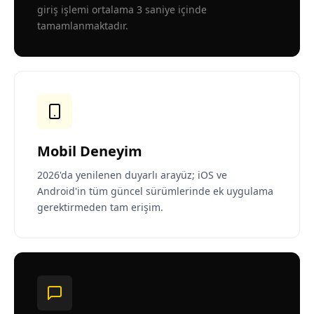
giriş işlemi ortalama 3 saniye içinde
tamamlanmaktadır.
Mobil Deneyim
2026'da yenilenen duyarlı arayüz; iOS ve
Android'in tüm güncel sürümlerinde ek uygulama
gerektirmeden tam erişim.