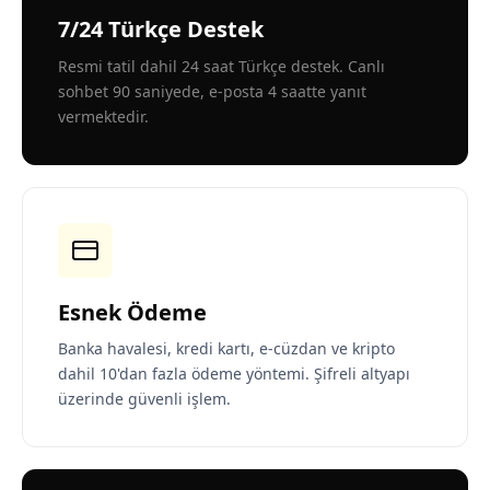
7/24 Türkçe Destek
Resmi tatil dahil 24 saat Türkçe destek. Canlı
sohbet 90 saniyede, e-posta 4 saatte yanıt
vermektedir.
Esnek Ödeme
Banka havalesi, kredi kartı, e-cüzdan ve kripto
dahil 10'dan fazla ödeme yöntemi. Şifreli altyapı
üzerinde güvenli işlem.