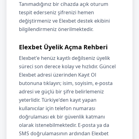
Tanımadığınız bir cihazda açık oturum
tespit ederseniz şifrenizi hemen
değiştirmeniz ve Elexbet destek ekibini
bilgilendirmeniz önerilmektedir.
Elexbet Üyelik Açma Rehberi
Elexbet'e henüz kayıtlı değilseniz üyelik
süreci son derece kolay ve hızlıdır. Güncel
Elexbet adresi üzerinden Kayıt Ol
butonuna tıklayın; isim, soyisim, e-posta
adresi ve güçlü bir şifre belirlemeniz
yeterlidir. Türkiye'den kayıt yapan
kullanıcılar için telefon numarası
doğrulaması ek bir güvenlik katmanı
olarak istenebilmektedir. E-posta ya da
SMS doğrulamasının ardından Elexbet