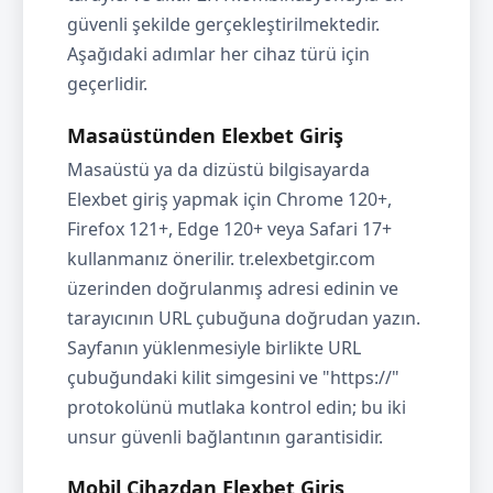
güvenli şekilde gerçekleştirilmektedir.
Aşağıdaki adımlar her cihaz türü için
geçerlidir.
Masaüstünden Elexbet Giriş
Masaüstü ya da dizüstü bilgisayarda
Elexbet giriş yapmak için Chrome 120+,
Firefox 121+, Edge 120+ veya Safari 17+
kullanmanız önerilir. tr.elexbetgir.com
üzerinden doğrulanmış adresi edinin ve
tarayıcının URL çubuğuna doğrudan yazın.
Sayfanın yüklenmesiyle birlikte URL
çubuğundaki kilit simgesini ve "https://"
protokolünü mutlaka kontrol edin; bu iki
unsur güvenli bağlantının garantisidir.
Mobil Cihazdan Elexbet Giriş