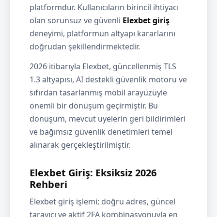
platformdur. Kullanıcıların birincil ihtiyacı
olan sorunsuz ve güvenli
Elexbet giriş
deneyimi, platformun altyapı kararlarını
doğrudan şekillendirmektedir.
2026 itibarıyla Elexbet, güncellenmiş TLS
1.3 altyapısı, AI destekli güvenlik motoru ve
sıfırdan tasarlanmış mobil arayüzüyle
önemli bir dönüşüm geçirmiştir. Bu
dönüşüm, mevcut üyelerin geri bildirimleri
ve bağımsız güvenlik denetimleri temel
alınarak gerçekleştirilmiştir.
Elexbet Giriş: Eksiksiz 2026
Rehberi
Elexbet giriş işlemi; doğru adres, güncel
tarayıcı ve aktif 2FA kombinasyonuyla en