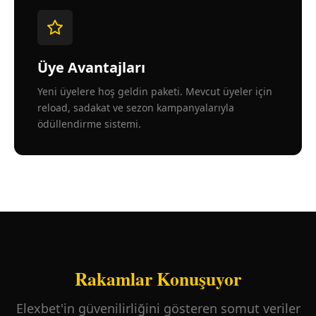
Üye Avantajları
Yeni üyelere hoş geldin paketi. Mevcut üyeler için
reload, sadakat ve sezon kampanyalarıyla
ödüllendirme sistemi.
Rakamlar Konuşuyor
Elexbet'in güvenilirliğini gösteren somut veriler