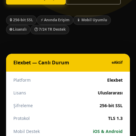
🔒 256-bit SSL
⚡ Anında Erişim
📱 Mobil Uyumlu
🌐 Lisanslı
🕐 7/24 TR Destek
Elexbet — Canlı Durum
Aktif
Platform
Elexbet
Lisans
Uluslararası
Şifreleme
256-bit SSL
Protokol
TLS 1.3
Mobil Destek
iOS & Android