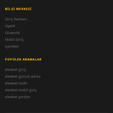
BILGI MERKEZI
Giriş Rehberi
Üyelik
Güvenlik
Mobil Giriş
İçerikler
POPÜLER ARAMALAR
elexbet giriş
elexbet güncel adres
elexbet nedir
elexbet mobil giriş
elexbet yardım