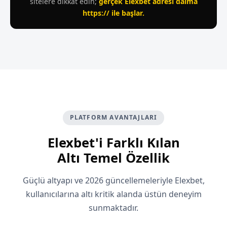
sitelere dikkat edin;
gerçek Elexbet adresi daima
https:// ile başlar.
PLATFORM AVANTAJLARI
Elexbet'i Farklı Kılan
Altı Temel Özellik
Güçlü altyapı ve 2026 güncellemeleriyle Elexbet,
kullanıcılarına altı kritik alanda üstün deneyim
sunmaktadır.