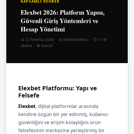
KAPSAMLI REHBER
Elexbet 2026: Platform Yapısı,
Güvenli Giriş Yöntemleri ve
Hesap Yönetimi
📅 22 Temmuz 2026 · ✍ Elexbet Editörü · ⏱ 11 dk
okuma · 🔄 Güncel
Elexbet Platformu: Yapı ve
Felsefe
Elexbet
, dijital platformlar arasında
kendine özgün bir yer edinmiş, kullanıcı
güvenliğini ve erişim kolaylığını ürün
felsefesinin merkezine yerleştirmiş bir