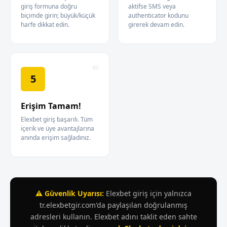
giriş formuna doğru
aktifse SMS veya
biçimde girin; büyük/küçük
authenticator kodunu
harfe dikkat edin.
girerek devam edin.
5
Erişim Tamam!
Elexbet giriş başarılı. Tüm
içerik ve üye avantajlarına
anında erişim sağladınız.
⚠ Güvenlik Uyarısı:
Elexbet giriş için yalnızca
tr.elexbetgir.com'da paylaşılan doğrulanmış
adresleri kullanın. Elexbet adını taklit eden sahte