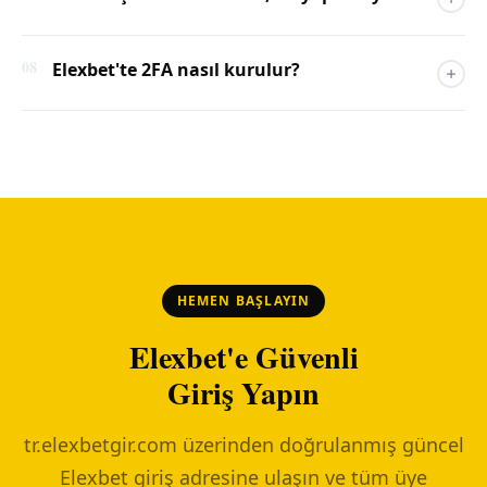
tüm özelliklere erişebilirsiniz.
adres üzerinden Kayıt Ol butonuna tıklayın, formu
doldurun ve e-posta veya SMS doğrulamasını
tamamlayın. Hesabınız hemen aktif olur ve hoş geldin
Elexbet giriş ekranındaki "Şifremi Unuttum"
08
Elexbet'te 2FA nasıl kurulur?
avantajlarına anında kavuşursunuz.
bağlantısına tıklayın. Üyelik e-posta adresinize
sıfırlama bağlantısı gönderilecektir. Bağlantı 15 dakika
geçerlidir. E-posta gelmezse spam klasörünüzü
Elexbet hesabınıza giriş yapın, sağ üstteki profil
kontrol edin; sorun devam ederse Elexbet canlı
menüsünden Güvenlik Ayarları'na gidin ve İki Faktörlü
desteğe başvurun.
Doğrulama seçeneğini aktif hale getirin. SMS veya
authenticator uygulama seçeneklerinden birini tercih
edin. SMS'e kıyasla authenticator uygulaması (Google,
Microsoft) SIM swap saldırılarına karşı çok daha
güvenlidir.
HEMEN BAŞLAYIN
Elexbet'e Güvenli
Giriş Yapın
tr.elexbetgir.com üzerinden doğrulanmış güncel
Elexbet giriş adresine ulaşın ve tüm üye