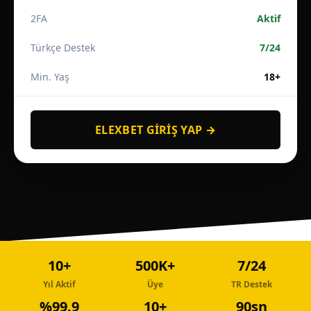
2FA
Aktif
Türkçe Destek
7/24
Min. Yaş
18+
ELEXBET GİRİŞ YAP →
10+
500K+
7/24
Yıl Aktif
Üye
TR Destek
%99.9
10+
90sn