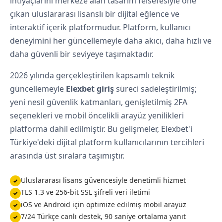
ihtiyaçlarını merkeze alan tasarım felsefesiyle öne
çıkan uluslararası lisanslı bir dijital eğlence ve
interaktif içerik platformudur. Platform, kullanıcı
deneyimini her güncellemeyle daha akıcı, daha hızlı ve
daha güvenli bir seviyeye taşımaktadır.
2026 yılında gerçekleştirilen kapsamlı teknik
güncellemeyle
Elexbet giriş
süreci sadeleştirilmiş;
yeni nesil güvenlik katmanları, genişletilmiş 2FA
seçenekleri ve mobil öncelikli arayüz yenilikleri
platforma dahil edilmiştir. Bu gelişmeler, Elexbet'i
Türkiye'deki dijital platform kullanıcılarının tercihleri
arasında üst sıralara taşımıştır.
Uluslararası lisans güvencesiyle denetimli hizmet
✓
TLS 1.3 ve 256-bit SSL şifreli veri iletimi
✓
iOS ve Android için optimize edilmiş mobil arayüz
✓
7/24 Türkçe canlı destek, 90 saniye ortalama yanıt
✓