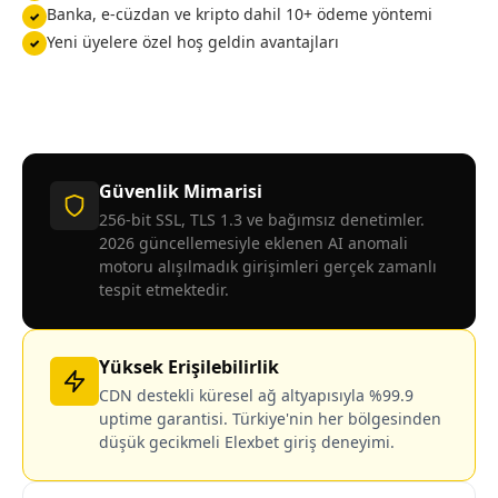
Banka, e-cüzdan ve kripto dahil 10+ ödeme yöntemi
✓
Yeni üyelere özel hoş geldin avantajları
✓
Güvenlik Mimarisi
256-bit SSL, TLS 1.3 ve bağımsız denetimler.
2026 güncellemesiyle eklenen AI anomali
motoru alışılmadık girişimleri gerçek zamanlı
tespit etmektedir.
Yüksek Erişilebilirlik
CDN destekli küresel ağ altyapısıyla %99.9
uptime garantisi. Türkiye'nin her bölgesinden
düşük gecikmeli Elexbet giriş deneyimi.