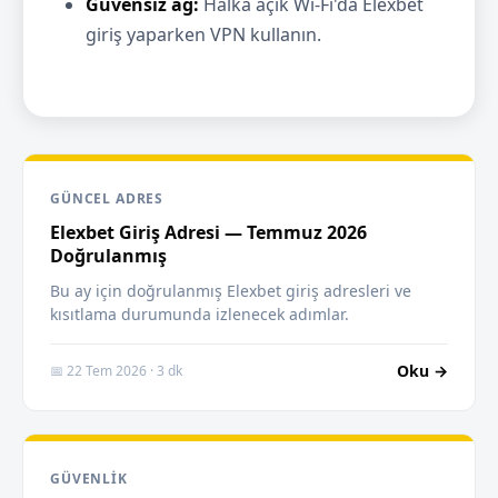
Güvensiz ağ:
Halka açık Wi-Fi'da Elexbet
giriş yaparken VPN kullanın.
GÜNCEL ADRES
Elexbet Giriş Adresi — Temmuz 2026
Doğrulanmış
Bu ay için doğrulanmış Elexbet giriş adresleri ve
kısıtlama durumunda izlenecek adımlar.
Oku →
📅 22 Tem 2026 · 3 dk
GÜVENLIK