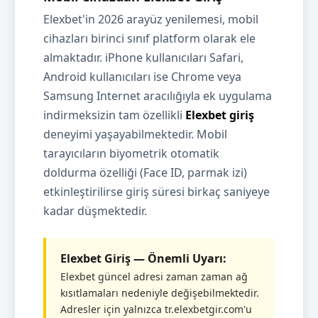
Elexbet'in 2026 arayüz yenilemesi, mobil
cihazları birinci sınıf platform olarak ele
almaktadır. iPhone kullanıcıları Safari,
Android kullanıcıları ise Chrome veya
Samsung Internet aracılığıyla ek uygulama
indirmeksizin tam özellikli
Elexbet giriş
deneyimi yaşayabilmektedir. Mobil
tarayıcıların biyometrik otomatik
doldurma özelliği (Face ID, parmak izi)
etkinleştirilirse giriş süresi birkaç saniyeye
kadar düşmektedir.
Elexbet Giriş — Önemli Uyarı:
Elexbet güncel adresi zaman zaman ağ
kısıtlamaları nedeniyle değişebilmektedir.
Adresler için yalnızca tr.elexbetgir.com'u