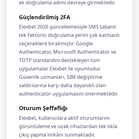
ek doğrulama adımı devreye girmektedir.
Güçlendirilmiş 2FA
Elexbet 2026 güncellemesiyle SMS tabanlı
tek faktörlü doğrulama yerini çok katmanlı
seçeneklere bırakmıştır. Google
Authenticator, Microsoft Authenticator ve
TOTP standardını destekleyen tüm
uygulamalar Elexbet ile uyumludur.
Güvenlik uzmanları, SIM değiştirme
saldırılarına karşı daha dayanıklı olan
authenticator uygulamasını önermektedir.
Oturum Şeffaflığı
Elexbet, kullanıcılara aktif oturumlarını
görüntüleme ve uzak cihazlardan tek tıkla
çıkış yapma imkânı sunmaktadır.