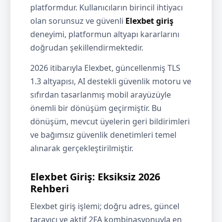
platformdur. Kullanıcıların birincil ihtiyacı
olan sorunsuz ve güvenli
Elexbet giriş
deneyimi, platformun altyapı kararlarını
doğrudan şekillendirmektedir.
2026 itibarıyla Elexbet, güncellenmiş TLS
1.3 altyapısı, AI destekli güvenlik motoru ve
sıfırdan tasarlanmış mobil arayüzüyle
önemli bir dönüşüm geçirmiştir. Bu
dönüşüm, mevcut üyelerin geri bildirimleri
ve bağımsız güvenlik denetimleri temel
alınarak gerçekleştirilmiştir.
Elexbet Giriş: Eksiksiz 2026
Rehberi
Elexbet giriş işlemi; doğru adres, güncel
tarayıcı ve aktif 2FA kombinasyonuyla en