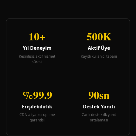
10+
500K
Yıl Deneyim
Aktif Üye
Kesintisiz aktif hizmet
Kayıtlı kullanıcı tabanı
süresi
%99.9
90sn
Erişilebilirlik
Destek Yanıtı
CDN altyapısı uptime
Canlı destek ilk yanıt
garantisi
ortalaması