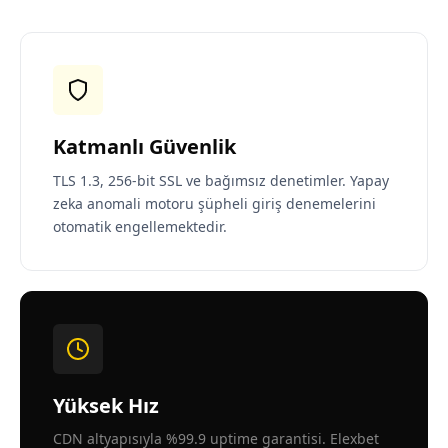
Katmanlı Güvenlik
TLS 1.3, 256-bit SSL ve bağımsız denetimler. Yapay
zeka anomali motoru şüpheli giriş denemelerini
otomatik engellemektedir.
Yüksek Hız
CDN altyapısıyla %99.9 uptime garantisi. Elexbet