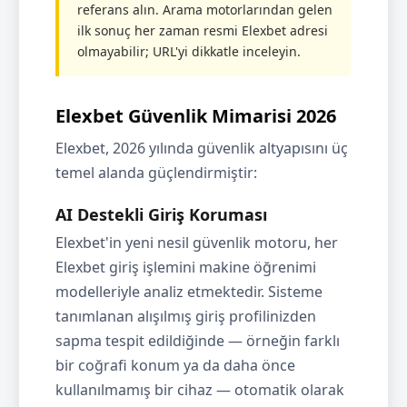
referans alın. Arama motorlarından gelen
ilk sonuç her zaman resmi Elexbet adresi
olmayabilir; URL'yi dikkatle inceleyin.
Elexbet Güvenlik Mimarisi 2026
Elexbet, 2026 yılında güvenlik altyapısını üç
temel alanda güçlendirmiştir:
AI Destekli Giriş Koruması
Elexbet'in yeni nesil güvenlik motoru, her
Elexbet giriş işlemini makine öğrenimi
modelleriyle analiz etmektedir. Sisteme
tanımlanan alışılmış giriş profilinizden
sapma tespit edildiğinde — örneğin farklı
bir coğrafi konum ya da daha önce
kullanılmamış bir cihaz — otomatik olarak