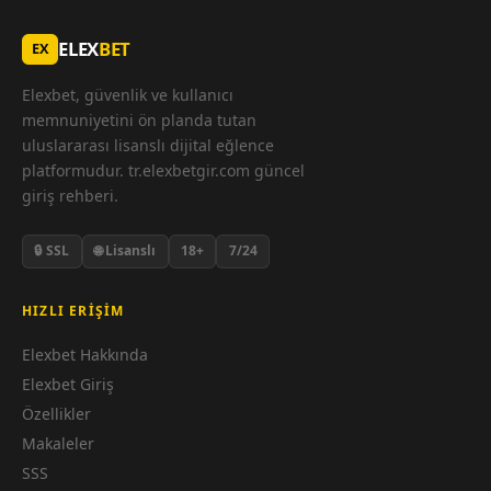
ELEX
BET
EX
Elexbet, güvenlik ve kullanıcı
memnuniyetini ön planda tutan
uluslararası lisanslı dijital eğlence
platformudur. tr.elexbetgir.com güncel
giriş rehberi.
🔒 SSL
🌐 Lisanslı
18+
7/24
HIZLI ERIŞIM
Elexbet Hakkında
Elexbet Giriş
Özellikler
Makaleler
SSS