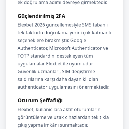
ek doğrulama adımı devreye girmektedir.
Güçlendirilmiş 2FA
Elexbet 2026 güncellemesiyle SMS tabanlı
tek faktörlü doğrulama yerini çok katmanlı
seçeneklere bırakmıştır. Google
Authenticator, Microsoft Authenticator ve
TOTP standardını destekleyen tüm
uygulamalar Elexbet ile uyumludur.
Güvenlik uzmanları, SIM değiştirme
saldırılarına karşı daha dayanıklı olan
authenticator uygulamasını önermektedir.
Oturum Şeffaflığı
Elexbet, kullanıcılara aktif oturumlarını
görüntüleme ve uzak cihazlardan tek tıkla
çıkış yapma imkânı sunmaktadır.