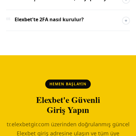
tüm özelliklere erişebilirsiniz.
adres üzerinden Kayıt Ol butonuna tıklayın, formu
doldurun ve e-posta veya SMS doğrulamasını
tamamlayın. Hesabınız hemen aktif olur ve hoş geldin
Elexbet giriş ekranındaki "Şifremi Unuttum"
08
Elexbet'te 2FA nasıl kurulur?
avantajlarına anında kavuşursunuz.
bağlantısına tıklayın. Üyelik e-posta adresinize
sıfırlama bağlantısı gönderilecektir. Bağlantı 15 dakika
geçerlidir. E-posta gelmezse spam klasörünüzü
Elexbet hesabınıza giriş yapın, sağ üstteki profil
kontrol edin; sorun devam ederse Elexbet canlı
menüsünden Güvenlik Ayarları'na gidin ve İki Faktörlü
desteğe başvurun.
Doğrulama seçeneğini aktif hale getirin. SMS veya
authenticator uygulama seçeneklerinden birini tercih
edin. SMS'e kıyasla authenticator uygulaması (Google,
Microsoft) SIM swap saldırılarına karşı çok daha
güvenlidir.
HEMEN BAŞLAYIN
Elexbet'e Güvenli
Giriş Yapın
tr.elexbetgir.com üzerinden doğrulanmış güncel
Elexbet giriş adresine ulaşın ve tüm üye