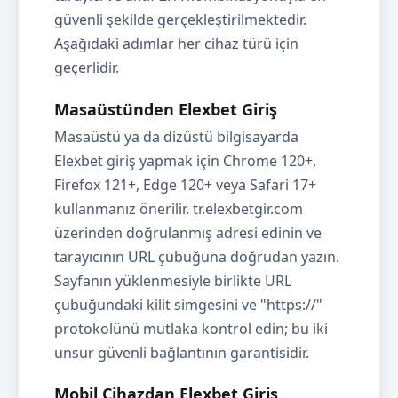
güvenli şekilde gerçekleştirilmektedir.
Aşağıdaki adımlar her cihaz türü için
geçerlidir.
Masaüstünden Elexbet Giriş
Masaüstü ya da dizüstü bilgisayarda
Elexbet giriş yapmak için Chrome 120+,
Firefox 121+, Edge 120+ veya Safari 17+
kullanmanız önerilir. tr.elexbetgir.com
üzerinden doğrulanmış adresi edinin ve
tarayıcının URL çubuğuna doğrudan yazın.
Sayfanın yüklenmesiyle birlikte URL
çubuğundaki kilit simgesini ve "https://"
protokolünü mutlaka kontrol edin; bu iki
unsur güvenli bağlantının garantisidir.
Mobil Cihazdan Elexbet Giriş