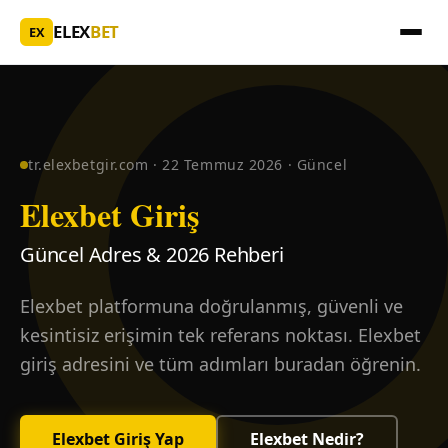
ELEX
BET
EX
tr.elexbetgir.com · 22 Temmuz 2026 · Güncel
Elexbet Giriş
Güncel Adres & 2026 Rehberi
Elexbet platformuna doğrulanmış, güvenli ve
kesintisiz erişimin tek referans noktası. Elexbet
giriş adresini ve tüm adımları buradan öğrenin.
Elexbet Giriş Yap
Elexbet Nedir?