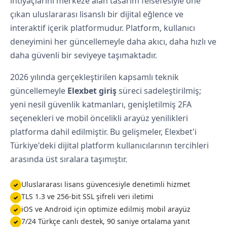
ihtiyaçlarını merkeze alan tasarım felsefesiyle öne
çıkan uluslararası lisanslı bir dijital eğlence ve
interaktif içerik platformudur. Platform, kullanıcı
deneyimini her güncellemeyle daha akıcı, daha hızlı ve
daha güvenli bir seviyeye taşımaktadır.
2026 yılında gerçekleştirilen kapsamlı teknik
güncellemeyle
Elexbet giriş
süreci sadeleştirilmiş;
yeni nesil güvenlik katmanları, genişletilmiş 2FA
seçenekleri ve mobil öncelikli arayüz yenilikleri
platforma dahil edilmiştir. Bu gelişmeler, Elexbet'i
Türkiye'deki dijital platform kullanıcılarının tercihleri
arasında üst sıralara taşımıştır.
Uluslararası lisans güvencesiyle denetimli hizmet
✓
TLS 1.3 ve 256-bit SSL şifreli veri iletimi
✓
iOS ve Android için optimize edilmiş mobil arayüz
✓
7/24 Türkçe canlı destek, 90 saniye ortalama yanıt
✓