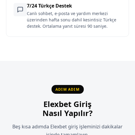
7/24 Türkçe Destek
Canlı sohbet, e-posta ve yardım merkezi
üzerinden hafta sonu dahil kesintisiz Türkçe
destek. Ortalama yanıt süresi 90 saniye.
ADIM ADIM
Elexbet Giriş
Nasıl Yapılır?
Beş kısa adımda Elexbet giriş işleminizi dakikalar
içinde tamamlayın.