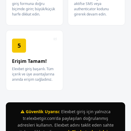
giriş formuna doğru
aktifse SMS veya
biçimde girin; büyük/küçük
authenticator kodunu
harfe dikkat edin.
girerek devam edin.
5
Erişim Tamam!
Elexbet giriş başarılı. Tüm
içerik ve üye avantajlarına
anında erişim sağladınız.
⚠ Güvenlik Uyarısı:
Elexbet giriş için yalnızca
tr.elexbetgir.com'da paylaşılan doğrulanmış
adresleri kullanın. Elexbet adını taklit eden sahte