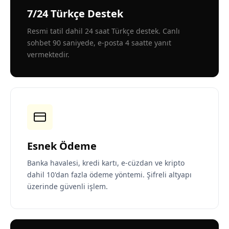
7/24 Türkçe Destek
Resmi tatil dahil 24 saat Türkçe destek. Canlı
sohbet 90 saniyede, e-posta 4 saatte yanıt
vermektedir.
Esnek Ödeme
Banka havalesi, kredi kartı, e-cüzdan ve kripto
dahil 10'dan fazla ödeme yöntemi. Şifreli altyapı
üzerinde güvenli işlem.