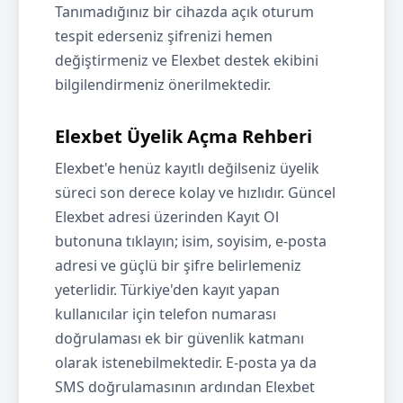
Tanımadığınız bir cihazda açık oturum
tespit ederseniz şifrenizi hemen
değiştirmeniz ve Elexbet destek ekibini
bilgilendirmeniz önerilmektedir.
Elexbet Üyelik Açma Rehberi
Elexbet'e henüz kayıtlı değilseniz üyelik
süreci son derece kolay ve hızlıdır. Güncel
Elexbet adresi üzerinden Kayıt Ol
butonuna tıklayın; isim, soyisim, e-posta
adresi ve güçlü bir şifre belirlemeniz
yeterlidir. Türkiye'den kayıt yapan
kullanıcılar için telefon numarası
doğrulaması ek bir güvenlik katmanı
olarak istenebilmektedir. E-posta ya da
SMS doğrulamasının ardından Elexbet