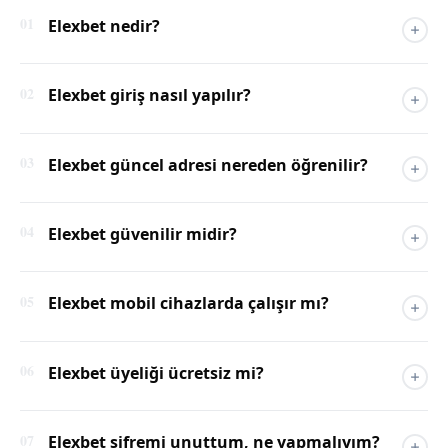
01
Elexbet nedir?
Elexbet, uluslararası lisans kapsamında faaliyet
02
Elexbet giriş nasıl yapılır?
gösteren, Türk kullanıcılara tam Türkçe arayüz ve 7/24
destek sunan dijital eğlence ve interaktif içerik
platformudur. Güvenlik odaklı altyapısı ve kesintisiz
tr.elexbetgir.com üzerinden doğrulanmış güncel
03
Elexbet güncel adresi nereden öğrenilir?
erişim altyapısıyla kullanıcı memnuniyetini öncelikli
Elexbet giriş adresini edinin. Adresi tarayıcınıza
hedef olarak benimseyen Elexbet, yıllar içinde güçlü
doğrudan yazın; URL'de kilit simgesi ve "https://"
bir üye tabanı oluşturmuştur.
olduğunu doğrulayın. Kullanıcı adı ve şifrenizi giriş
Elexbet güncel giriş adresi için tr.elexbetgir.com
04
Elexbet güvenilir midir?
formuna girin, Giriş butonuna tıklayın. 2FA aktifse
sayfasını düzenli olarak takip edin. Adres değişiklikleri
SMS ya da authenticator kodunuzu da girerek işlemi
anlık olarak güncellenmektedir. Arama motorlarından
tamamlayın.
ulaşılan sonuçlar her zaman resmi adres
Evet. Elexbet, uluslararası lisans çerçevesinde faaliyet
05
Elexbet mobil cihazlarda çalışır mı?
olmayabileceğinden, doğrulama için bu sayfayı
göstermekte olup bağımsız güvenlik denetimlerinden
kullanın ve adresi tarayıcınızda yer imi olarak
geçmektedir. 256-bit SSL şifreleme, TLS 1.3 protokolü
kaydedin.
ve yapay zeka destekli anomali tespiti, platformun
Evet. Elexbet'in 2026'da yenilenen duyarlı (responsive)
06
Elexbet üyeliği ücretsiz mi?
güvenlik standartlarını yüksek tutmaktadır.
arayüzü iOS ve Android'in tüm güncel sürümlerinde
sorunsuz çalışmaktadır. Ek uygulama indirmeye gerek
kalmadan mobil tarayıcıdan Elexbet giriş yapabilir,
Evet, Elexbet üyeliği tamamen ücretsizdir. Güncel
07
Elexbet şifremi unuttum, ne yapmalıyım?