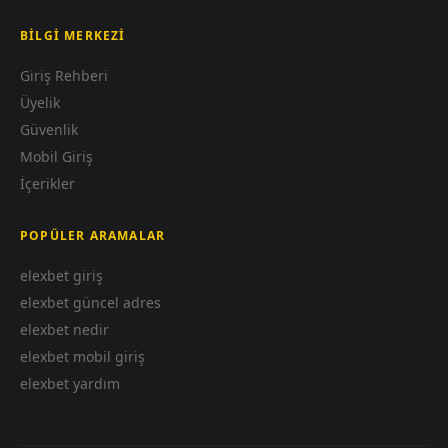
BILGI MERKEZI
Giriş Rehberi
Üyelik
Güvenlik
Mobil Giriş
İçerikler
POPÜLER ARAMALAR
elexbet giriş
elexbet güncel adres
elexbet nedir
elexbet mobil giriş
elexbet yardım