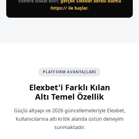
sitelere dikkat edin;
gerçek Elexbet adresi daima
https:// ile başlar.
PLATFORM AVANTAJLARI
Elexbet'i Farklı Kılan
Altı Temel Özellik
Güçlü altyapı ve 2026 güncellemeleriyle Elexbet,
kullanıcılarına altı kritik alanda üstün deneyim
sunmaktadır.