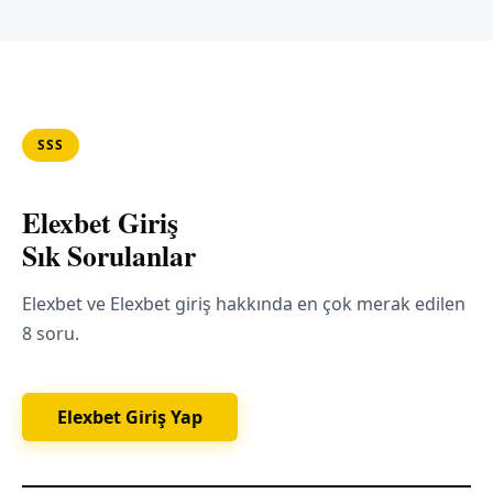
SSS
Elexbet Giriş
Sık Sorulanlar
Elexbet ve Elexbet giriş hakkında en çok merak edilen
8 soru.
Elexbet Giriş Yap