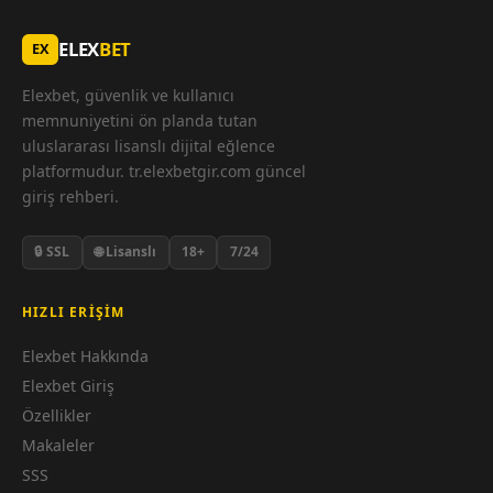
ELEX
BET
EX
Elexbet, güvenlik ve kullanıcı
memnuniyetini ön planda tutan
uluslararası lisanslı dijital eğlence
platformudur. tr.elexbetgir.com güncel
giriş rehberi.
🔒 SSL
🌐 Lisanslı
18+
7/24
HIZLI ERIŞIM
Elexbet Hakkında
Elexbet Giriş
Özellikler
Makaleler
SSS