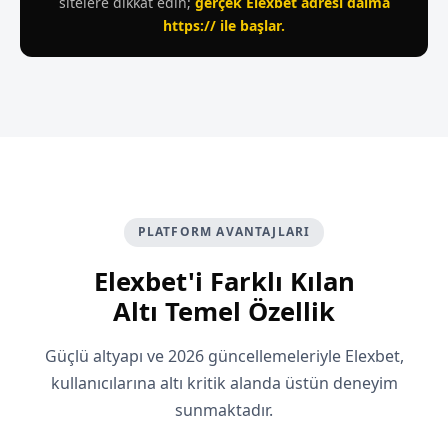
sitelere dikkat edin;
gerçek Elexbet adresi daima
https:// ile başlar.
PLATFORM AVANTAJLARI
Elexbet'i Farklı Kılan
Altı Temel Özellik
Güçlü altyapı ve 2026 güncellemeleriyle Elexbet,
kullanıcılarına altı kritik alanda üstün deneyim
sunmaktadır.