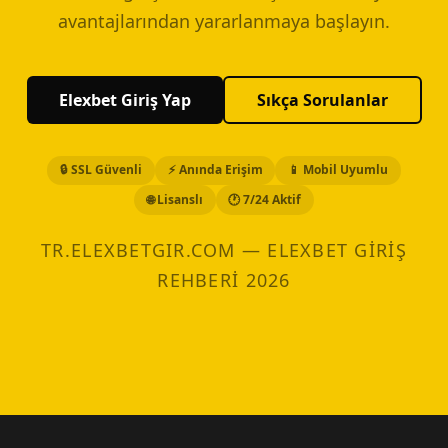
avantajlarından yararlanmaya başlayın.
Elexbet Giriş Yap
Sıkça Sorulanlar
🔒 SSL Güvenli
⚡ Anında Erişim
📱 Mobil Uyumlu
🌐 Lisanslı
🕐 7/24 Aktif
TR.ELEXBETGIR.COM — ELEXBET GİRİŞ
REHBERİ 2026