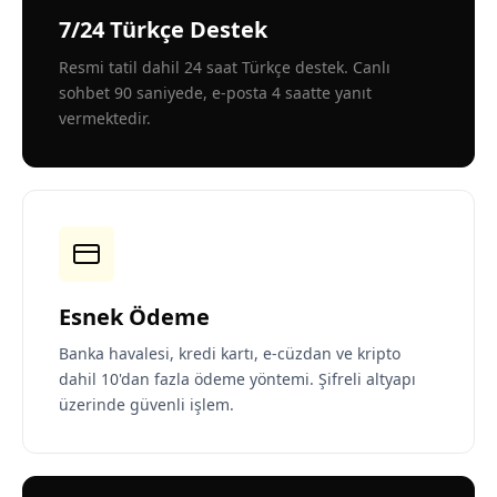
7/24 Türkçe Destek
Resmi tatil dahil 24 saat Türkçe destek. Canlı
sohbet 90 saniyede, e-posta 4 saatte yanıt
vermektedir.
Esnek Ödeme
Banka havalesi, kredi kartı, e-cüzdan ve kripto
dahil 10'dan fazla ödeme yöntemi. Şifreli altyapı
üzerinde güvenli işlem.