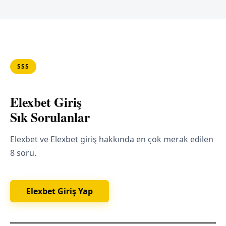
SSS
Elexbet Giriş
Sık Sorulanlar
Elexbet ve Elexbet giriş hakkında en çok merak edilen
8 soru.
Elexbet Giriş Yap