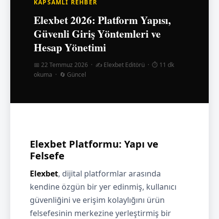
KAPSAMLI REHBER
Elexbet 2026: Platform Yapısı,
Güvenli Giriş Yöntemleri ve
Hesap Yönetimi
📅 22 Temmuz 2026 · ✍ Elexbet Editörü · ⏱ 11 dk
okuma · 🔄 Güncel
Elexbet Platformu: Yapı ve
Felsefe
Elexbet
, dijital platformlar arasında
kendine özgün bir yer edinmiş, kullanıcı
güvenliğini ve erişim kolaylığını ürün
felsefesinin merkezine yerleştirmiş bir