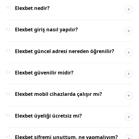
01
Elexbet nedir?
Elexbet, uluslararası lisans kapsamında faaliyet
02
Elexbet giriş nasıl yapılır?
gösteren, Türk kullanıcılara tam Türkçe arayüz ve 7/24
destek sunan dijital eğlence ve interaktif içerik
platformudur. Güvenlik odaklı altyapısı ve kesintisiz
tr.elexbetgir.com üzerinden doğrulanmış güncel
03
Elexbet güncel adresi nereden öğrenilir?
erişim altyapısıyla kullanıcı memnuniyetini öncelikli
Elexbet giriş adresini edinin. Adresi tarayıcınıza
hedef olarak benimseyen Elexbet, yıllar içinde güçlü
doğrudan yazın; URL'de kilit simgesi ve "https://"
bir üye tabanı oluşturmuştur.
olduğunu doğrulayın. Kullanıcı adı ve şifrenizi giriş
Elexbet güncel giriş adresi için tr.elexbetgir.com
04
Elexbet güvenilir midir?
formuna girin, Giriş butonuna tıklayın. 2FA aktifse
sayfasını düzenli olarak takip edin. Adres değişiklikleri
SMS ya da authenticator kodunuzu da girerek işlemi
anlık olarak güncellenmektedir. Arama motorlarından
tamamlayın.
ulaşılan sonuçlar her zaman resmi adres
Evet. Elexbet, uluslararası lisans çerçevesinde faaliyet
05
Elexbet mobil cihazlarda çalışır mı?
olmayabileceğinden, doğrulama için bu sayfayı
göstermekte olup bağımsız güvenlik denetimlerinden
kullanın ve adresi tarayıcınızda yer imi olarak
geçmektedir. 256-bit SSL şifreleme, TLS 1.3 protokolü
kaydedin.
ve yapay zeka destekli anomali tespiti, platformun
Evet. Elexbet'in 2026'da yenilenen duyarlı (responsive)
06
Elexbet üyeliği ücretsiz mi?
güvenlik standartlarını yüksek tutmaktadır.
arayüzü iOS ve Android'in tüm güncel sürümlerinde
sorunsuz çalışmaktadır. Ek uygulama indirmeye gerek
kalmadan mobil tarayıcıdan Elexbet giriş yapabilir,
Evet, Elexbet üyeliği tamamen ücretsizdir. Güncel
07
Elexbet şifremi unuttum, ne yapmalıyım?