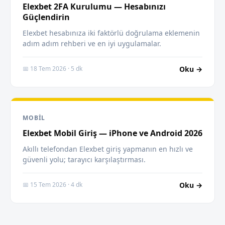
Elexbet 2FA Kurulumu — Hesabınızı
Güçlendirin
Elexbet hesabınıza iki faktörlü doğrulama eklemenin
adım adım rehberi ve en iyi uygulamalar.
Oku →
📅 18 Tem 2026 · 5 dk
MOBIL
Elexbet Mobil Giriş — iPhone ve Android 2026
Akıllı telefondan Elexbet giriş yapmanın en hızlı ve
güvenli yolu; tarayıcı karşılaştırması.
Oku →
📅 15 Tem 2026 · 4 dk