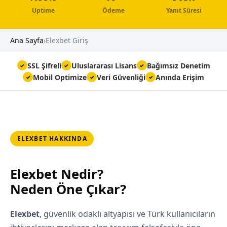
Uptime
Ödeme
Yanıt Süresi
Ana Sayfa
›
Elexbet Giriş
SSL Şifreli
Uluslararası Lisans
Bağımsız Denetim
✓
✓
✓
Mobil Optimize
Veri Güvenliği
Anında Erişim
✓
✓
✓
ELEXBET HAKKINDA
Elexbet Nedir?
Neden Öne Çıkar?
Elexbet
, güvenlik odaklı altyapısı ve Türk kullanıcıların