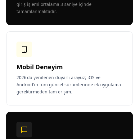
giriş işlemi ortalama 3 saniye içinde
tamamlanmaktadır.
Mobil Deneyim
2026'da yenilenen duyarlı arayüz; iOS ve
Android'in tüm güncel sürümlerinde ek uygulama
gerektirmeden tam erişim.