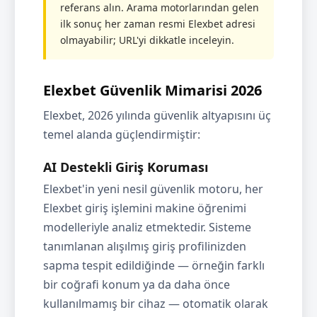
referans alın. Arama motorlarından gelen
ilk sonuç her zaman resmi Elexbet adresi
olmayabilir; URL'yi dikkatle inceleyin.
Elexbet Güvenlik Mimarisi 2026
Elexbet, 2026 yılında güvenlik altyapısını üç
temel alanda güçlendirmiştir:
AI Destekli Giriş Koruması
Elexbet'in yeni nesil güvenlik motoru, her
Elexbet giriş işlemini makine öğrenimi
modelleriyle analiz etmektedir. Sisteme
tanımlanan alışılmış giriş profilinizden
sapma tespit edildiğinde — örneğin farklı
bir coğrafi konum ya da daha önce
kullanılmamış bir cihaz — otomatik olarak