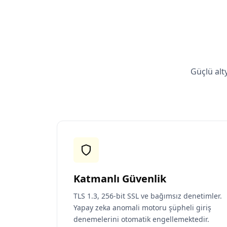
Güçlü alty
Katmanlı Güvenlik
TLS 1.3, 256-bit SSL ve bağımsız denetimler.
Yapay zeka anomali motoru şüpheli giriş
denemelerini otomatik engellemektedir.