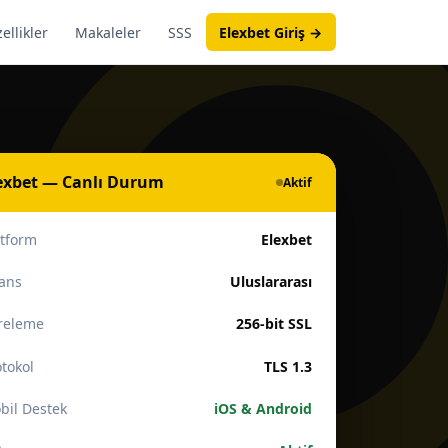
ellikler
Makaleler
SSS
Elexbet Giriş →
exbet — Canlı Durum
Aktif
atform
Elexbet
sans
Uluslararası
freleme
256-bit SSL
otokol
TLS 1.3
bil Destek
iOS & Android