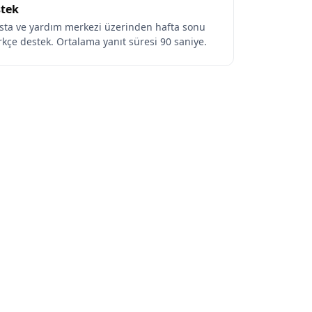
stek
osta ve yardım merkezi üzerinden hafta sonu
ürkçe destek. Ortalama yanıt süresi 90 saniye.