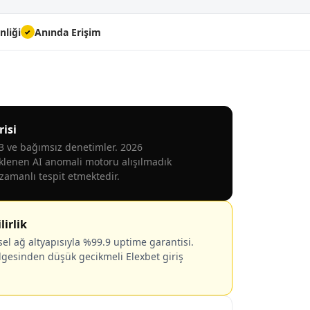
nliği
Anında Erişim
✓
isi
.3 ve bağımsız denetimler. 2026
klenen AI anomali motoru alışılmadık
 zamanlı tespit etmektedir.
lirlik
el ağ altyapısıyla %99.9 uptime garantisi.
lgesinden düşük gecikmeli Elexbet giriş