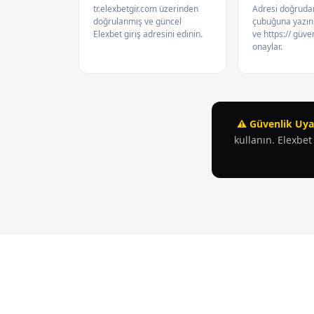
tr.elexbetgir.com üzerinden
Adresi doğruda
doğrulanmış ve güncel
çubuğuna yazın. 
Elexbet giriş adresini edinin.
ve https:// güve
onaylar.
⚠ Güvenlik Uyar
kullanın. Elexbet