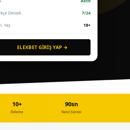
A
Aktif
rkçe Destek
7/24
n. Yaş
18+
ELEXBET GİRİŞ YAP →
10+
90sn
Ödeme
Yanıt Süresi