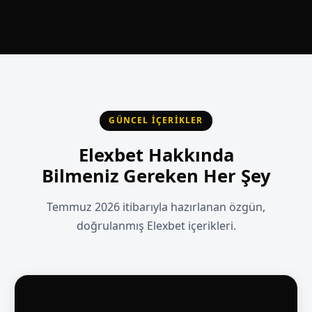
GÜNCEL İÇERIKLER
Elexbet Hakkında
Bilmeniz Gereken Her Şey
Temmuz 2026 itibarıyla hazırlanan özgün,
doğrulanmış Elexbet içerikleri.