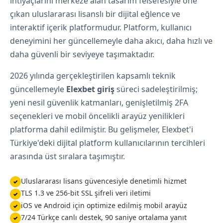
ihtiyaçlarını merkeze alan tasarım felsefesiyle öne
çıkan uluslararası lisanslı bir dijital eğlence ve
interaktif içerik platformudur. Platform, kullanıcı
deneyimini her güncellemeyle daha akıcı, daha hızlı ve
daha güvenli bir seviyeye taşımaktadır.
2026 yılında gerçekleştirilen kapsamlı teknik
güncellemeyle
Elexbet giriş
süreci sadeleştirilmiş;
yeni nesil güvenlik katmanları, genişletilmiş 2FA
seçenekleri ve mobil öncelikli arayüz yenilikleri
platforma dahil edilmiştir. Bu gelişmeler, Elexbet'i
Türkiye'deki dijital platform kullanıcılarının tercihleri
arasında üst sıralara taşımıştır.
Uluslararası lisans güvencesiyle denetimli hizmet
✓
TLS 1.3 ve 256-bit SSL şifreli veri iletimi
✓
iOS ve Android için optimize edilmiş mobil arayüz
✓
7/24 Türkçe canlı destek, 90 saniye ortalama yanıt
✓