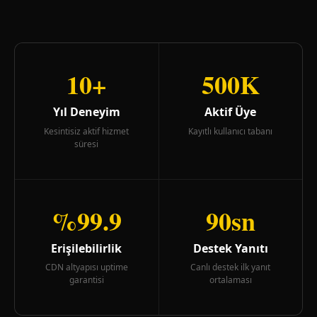
10+
500K
Yıl Deneyim
Aktif Üye
Kesintisiz aktif hizmet
Kayıtlı kullanıcı tabanı
süresi
%99.9
90sn
Erişilebilirlik
Destek Yanıtı
CDN altyapısı uptime
Canlı destek ilk yanıt
garantisi
ortalaması