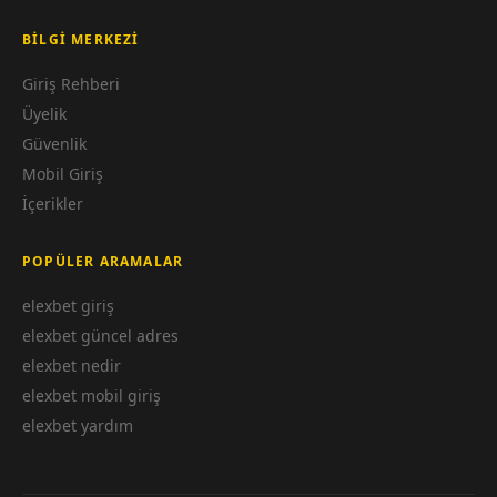
BILGI MERKEZI
Giriş Rehberi
Üyelik
Güvenlik
Mobil Giriş
İçerikler
POPÜLER ARAMALAR
elexbet giriş
elexbet güncel adres
elexbet nedir
elexbet mobil giriş
elexbet yardım