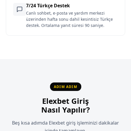
7/24 Türkçe Destek
Canlı sohbet, e-posta ve yardım merkezi
üzerinden hafta sonu dahil kesintisiz Türkçe
destek. Ortalama yanıt süresi 90 saniye.
ADIM ADIM
Elexbet Giriş
Nasıl Yapılır?
Beş kısa adımda Elexbet giriş işleminizi dakikalar
içinde tamamlayın.