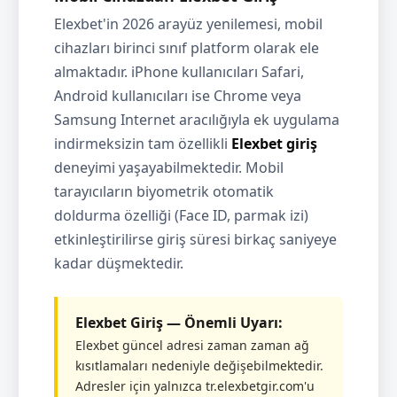
Elexbet'in 2026 arayüz yenilemesi, mobil
cihazları birinci sınıf platform olarak ele
almaktadır. iPhone kullanıcıları Safari,
Android kullanıcıları ise Chrome veya
Samsung Internet aracılığıyla ek uygulama
indirmeksizin tam özellikli
Elexbet giriş
deneyimi yaşayabilmektedir. Mobil
tarayıcıların biyometrik otomatik
doldurma özelliği (Face ID, parmak izi)
etkinleştirilirse giriş süresi birkaç saniyeye
kadar düşmektedir.
Elexbet Giriş — Önemli Uyarı:
Elexbet güncel adresi zaman zaman ağ
kısıtlamaları nedeniyle değişebilmektedir.
Adresler için yalnızca tr.elexbetgir.com'u