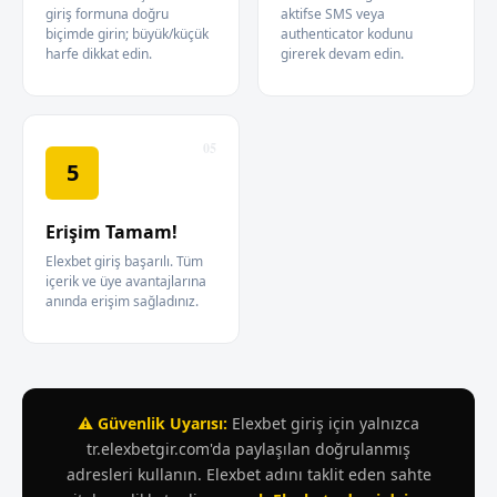
giriş formuna doğru
aktifse SMS veya
biçimde girin; büyük/küçük
authenticator kodunu
harfe dikkat edin.
girerek devam edin.
5
Erişim Tamam!
Elexbet giriş başarılı. Tüm
içerik ve üye avantajlarına
anında erişim sağladınız.
⚠ Güvenlik Uyarısı:
Elexbet giriş için yalnızca
tr.elexbetgir.com'da paylaşılan doğrulanmış
adresleri kullanın. Elexbet adını taklit eden sahte