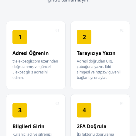
1
2
Adresi Öğrenin
Tarayıcıya Yazın
tr.elexbetgir.com üzerinden
Adresi doğrudan URL
doğrulanmış ve güncel
çubuğuna yazın. Kilit
Elexbet giriş adresini
simgesi ve https:// güvenli
edinin.
bağlantıyı onaylar.
3
4
Bilgileri Girin
2FA Doğrula
Kullanıcı adı ve şifrenizi
İki faktörlü doğrulama