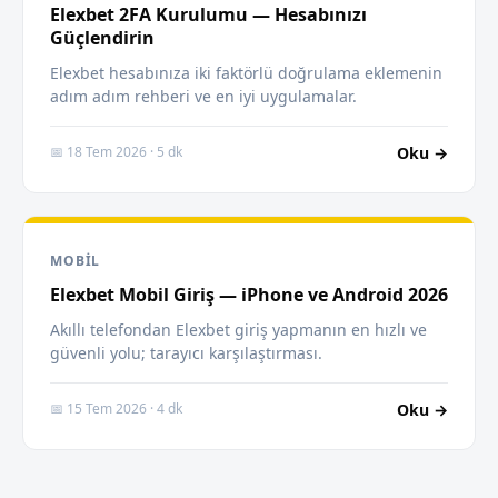
Elexbet 2FA Kurulumu — Hesabınızı
Güçlendirin
Elexbet hesabınıza iki faktörlü doğrulama eklemenin
adım adım rehberi ve en iyi uygulamalar.
Oku →
📅 18 Tem 2026 · 5 dk
MOBIL
Elexbet Mobil Giriş — iPhone ve Android 2026
Akıllı telefondan Elexbet giriş yapmanın en hızlı ve
güvenli yolu; tarayıcı karşılaştırması.
Oku →
📅 15 Tem 2026 · 4 dk