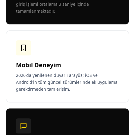
giriş işlemi ortalama 3 saniye içinde
tamamlanmaktadır.
Mobil Deneyim
2026'da yenilenen duyarlı arayüz; iOS ve
Android'in tüm güncel sürümlerinde ek uygulama
gerektirmeden tam erişim.