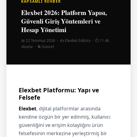
KAPSAMLI REHBER
Elexbet 2026: Platform Yapısı,
Güvenli Giriş Yöntemleri ve
Hesap Yönetimi
📅 22 Temmuz 2026 · ✍ Elexbet Editörü · ⏱ 11 dk
okuma · 🔄 Güncel
Elexbet Platformu: Yapı ve
Felsefe
Elexbet
, dijital platformlar arasında
kendine özgün bir yer edinmiş, kullanıcı
güvenliğini ve erişim kolaylığını ürün
felsefesinin merkezine yerleştirmiş bir