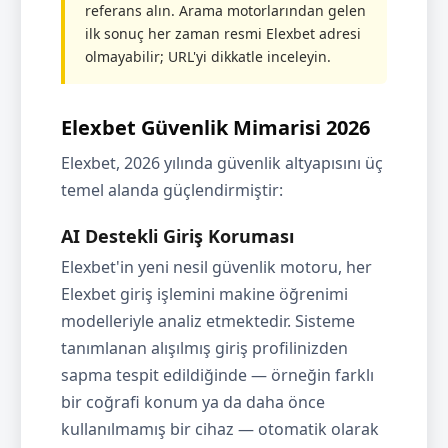
referans alın. Arama motorlarından gelen
ilk sonuç her zaman resmi Elexbet adresi
olmayabilir; URL'yi dikkatle inceleyin.
Elexbet Güvenlik Mimarisi 2026
Elexbet, 2026 yılında güvenlik altyapısını üç
temel alanda güçlendirmiştir:
AI Destekli Giriş Koruması
Elexbet'in yeni nesil güvenlik motoru, her
Elexbet giriş işlemini makine öğrenimi
modelleriyle analiz etmektedir. Sisteme
tanımlanan alışılmış giriş profilinizden
sapma tespit edildiğinde — örneğin farklı
bir coğrafi konum ya da daha önce
kullanılmamış bir cihaz — otomatik olarak