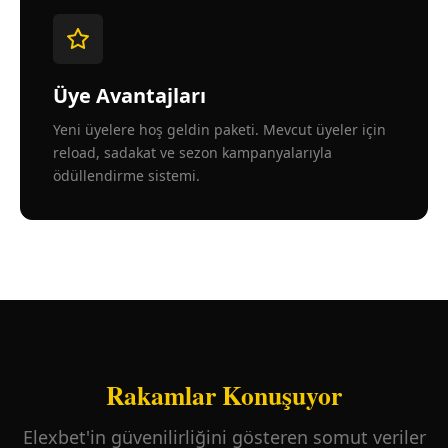
Üye Avantajları
Yeni üyelere hoş geldin paketi. Mevcut üyeler için
reload, sadakat ve sezon kampanyalarıyla
ödüllendirme sistemi.
Rakamlar Konuşuyor
Elexbet'in güvenilirliğini gösteren somut veriler