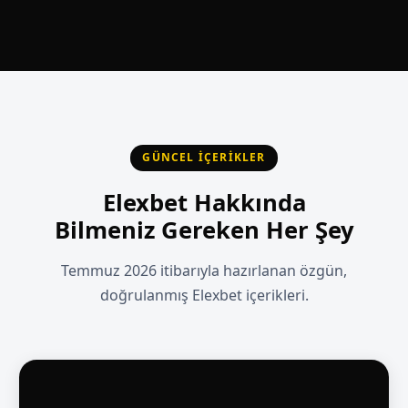
GÜNCEL İÇERIKLER
Elexbet Hakkında
Bilmeniz Gereken Her Şey
Temmuz 2026 itibarıyla hazırlanan özgün,
doğrulanmış Elexbet içerikleri.