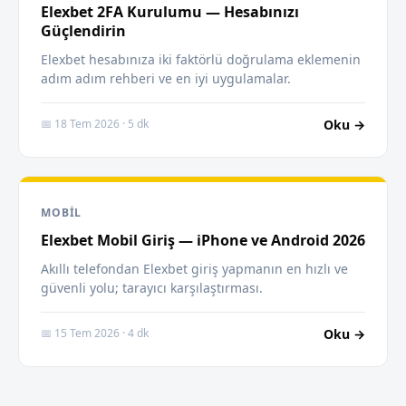
Elexbet 2FA Kurulumu — Hesabınızı
Güçlendirin
Elexbet hesabınıza iki faktörlü doğrulama eklemenin
adım adım rehberi ve en iyi uygulamalar.
Oku →
📅 18 Tem 2026 · 5 dk
MOBIL
Elexbet Mobil Giriş — iPhone ve Android 2026
Akıllı telefondan Elexbet giriş yapmanın en hızlı ve
güvenli yolu; tarayıcı karşılaştırması.
Oku →
📅 15 Tem 2026 · 4 dk