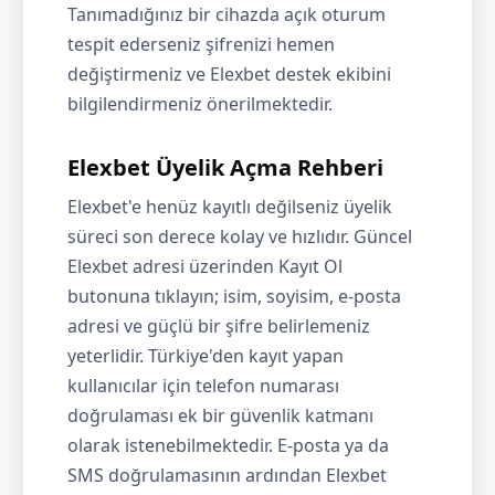
Tanımadığınız bir cihazda açık oturum
tespit ederseniz şifrenizi hemen
değiştirmeniz ve Elexbet destek ekibini
bilgilendirmeniz önerilmektedir.
Elexbet Üyelik Açma Rehberi
Elexbet'e henüz kayıtlı değilseniz üyelik
süreci son derece kolay ve hızlıdır. Güncel
Elexbet adresi üzerinden Kayıt Ol
butonuna tıklayın; isim, soyisim, e-posta
adresi ve güçlü bir şifre belirlemeniz
yeterlidir. Türkiye'den kayıt yapan
kullanıcılar için telefon numarası
doğrulaması ek bir güvenlik katmanı
olarak istenebilmektedir. E-posta ya da
SMS doğrulamasının ardından Elexbet