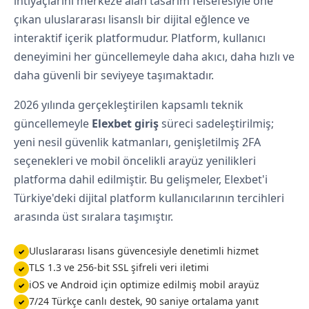
ihtiyaçlarını merkeze alan tasarım felsefesiyle öne
çıkan uluslararası lisanslı bir dijital eğlence ve
interaktif içerik platformudur. Platform, kullanıcı
deneyimini her güncellemeyle daha akıcı, daha hızlı ve
daha güvenli bir seviyeye taşımaktadır.
2026 yılında gerçekleştirilen kapsamlı teknik
güncellemeyle
Elexbet giriş
süreci sadeleştirilmiş;
yeni nesil güvenlik katmanları, genişletilmiş 2FA
seçenekleri ve mobil öncelikli arayüz yenilikleri
platforma dahil edilmiştir. Bu gelişmeler, Elexbet'i
Türkiye'deki dijital platform kullanıcılarının tercihleri
arasında üst sıralara taşımıştır.
Uluslararası lisans güvencesiyle denetimli hizmet
✓
TLS 1.3 ve 256-bit SSL şifreli veri iletimi
✓
iOS ve Android için optimize edilmiş mobil arayüz
✓
7/24 Türkçe canlı destek, 90 saniye ortalama yanıt
✓