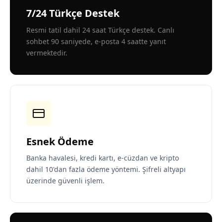
7/24 Türkçe Destek
Resmi tatil dahil 24 saat Türkçe destek. Canlı
sohbet 90 saniyede, e-posta 4 saatte yanıt
vermektedir.
Esnek Ödeme
Banka havalesi, kredi kartı, e-cüzdan ve kripto
dahil 10'dan fazla ödeme yöntemi. Şifreli altyapı
üzerinde güvenli işlem.