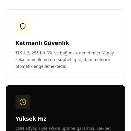
Katmanlı Güvenlik
TLS 1.3, 256-bit SSL ve bağımsız denetimler. Yapay
zeka anomali motoru şüpheli giriş denemelerini
otomatik engellemektedir.
Yüksek Hız
CDN altyapısıyla %99.9 uptime garantisi. Elexbet