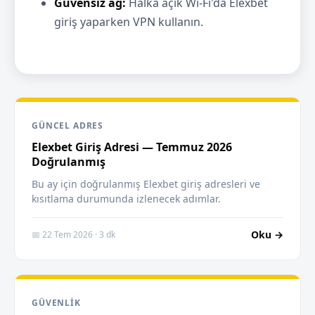
Güvensiz ağ:
Halka açık Wi-Fi'da Elexbet
giriş yaparken VPN kullanın.
GÜNCEL ADRES
Elexbet Giriş Adresi — Temmuz 2026
Doğrulanmış
Bu ay için doğrulanmış Elexbet giriş adresleri ve
kısıtlama durumunda izlenecek adımlar.
Oku →
📅 22 Tem 2026 · 3 dk
GÜVENLIK