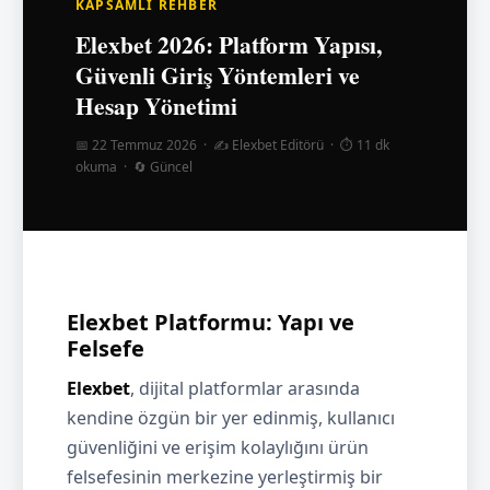
KAPSAMLI REHBER
Elexbet 2026: Platform Yapısı,
Güvenli Giriş Yöntemleri ve
Hesap Yönetimi
📅 22 Temmuz 2026 · ✍ Elexbet Editörü · ⏱ 11 dk
okuma · 🔄 Güncel
Elexbet Platformu: Yapı ve
Felsefe
Elexbet
, dijital platformlar arasında
kendine özgün bir yer edinmiş, kullanıcı
güvenliğini ve erişim kolaylığını ürün
felsefesinin merkezine yerleştirmiş bir