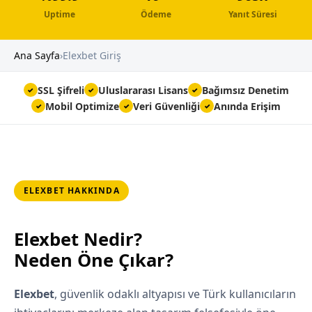
Uptime
Ödeme
Yanıt Süresi
Ana Sayfa
›
Elexbet Giriş
SSL Şifreli
Uluslararası Lisans
Bağımsız Denetim
✓
✓
✓
Mobil Optimize
Veri Güvenliği
Anında Erişim
✓
✓
✓
ELEXBET HAKKINDA
Elexbet Nedir?
Neden Öne Çıkar?
Elexbet
, güvenlik odaklı altyapısı ve Türk kullanıcıların