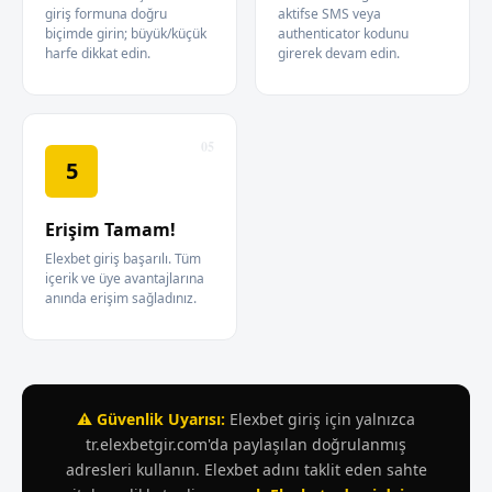
giriş formuna doğru
aktifse SMS veya
biçimde girin; büyük/küçük
authenticator kodunu
harfe dikkat edin.
girerek devam edin.
5
Erişim Tamam!
Elexbet giriş başarılı. Tüm
içerik ve üye avantajlarına
anında erişim sağladınız.
⚠ Güvenlik Uyarısı:
Elexbet giriş için yalnızca
tr.elexbetgir.com'da paylaşılan doğrulanmış
adresleri kullanın. Elexbet adını taklit eden sahte