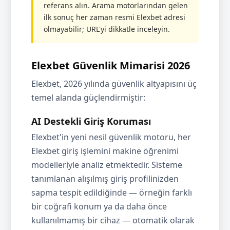
referans alın. Arama motorlarından gelen
ilk sonuç her zaman resmi Elexbet adresi
olmayabilir; URL'yi dikkatle inceleyin.
Elexbet Güvenlik Mimarisi 2026
Elexbet, 2026 yılında güvenlik altyapısını üç
temel alanda güçlendirmiştir:
AI Destekli Giriş Koruması
Elexbet'in yeni nesil güvenlik motoru, her
Elexbet giriş işlemini makine öğrenimi
modelleriyle analiz etmektedir. Sisteme
tanımlanan alışılmış giriş profilinizden
sapma tespit edildiğinde — örneğin farklı
bir coğrafi konum ya da daha önce
kullanılmamış bir cihaz — otomatik olarak