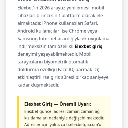
Elexbet'in 2026 arayüz yenilemesi, mobil
cihazları birinci sınıf platform olarak ele
almaktadır. iPhone kullanıcıları Safari,
Android kullanıcıları ise Chrome veya
Samsung Internet aracılığıyla ek uygulama
indirmeksizin tam özellikli
Elexbet giriş
deneyimi yaşayabilmektedir. Mobil
tarayıcıların biyometrik otomatik
doldurma özelliği (Face ID, parmak izi)
etkinleştirilirse giriş süresi birkaç saniyeye
kadar düşmektedir.
Elexbet Giriş — Önemli Uyarı:
Elexbet güncel adresi zaman zaman ağ
kısıtlamaları nedeniyle değişebilmektedir.
Adresler için yalnızca tr.elexbetgir.com'u