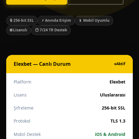
🔒 256-bit SSL
⚡ Anında Erişim
📱 Mobil Uyumlu
🌐 Lisanslı
🕐 7/24 TR Destek
Elexbet — Canlı Durum
Aktif
Platform
Elexbet
Lisans
Uluslararası
Şifreleme
256-bit SSL
Protokol
TLS 1.3
Mobil Destek
iOS & Android