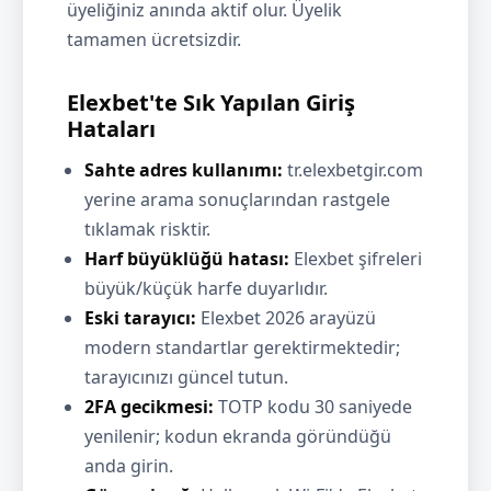
üyeliğiniz anında aktif olur. Üyelik
tamamen ücretsizdir.
Elexbet'te Sık Yapılan Giriş
Hataları
Sahte adres kullanımı:
tr.elexbetgir.com
yerine arama sonuçlarından rastgele
tıklamak risktir.
Harf büyüklüğü hatası:
Elexbet şifreleri
büyük/küçük harfe duyarlıdır.
Eski tarayıcı:
Elexbet 2026 arayüzü
modern standartlar gerektirmektedir;
tarayıcınızı güncel tutun.
2FA gecikmesi:
TOTP kodu 30 saniyede
yenilenir; kodun ekranda göründüğü
anda girin.