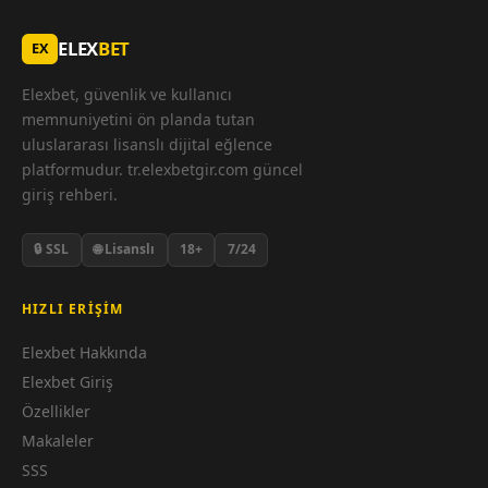
ELEX
BET
EX
Elexbet, güvenlik ve kullanıcı
memnuniyetini ön planda tutan
uluslararası lisanslı dijital eğlence
platformudur. tr.elexbetgir.com güncel
giriş rehberi.
🔒 SSL
🌐 Lisanslı
18+
7/24
HIZLI ERIŞIM
Elexbet Hakkında
Elexbet Giriş
Özellikler
Makaleler
SSS