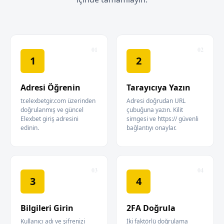
1
2
Adresi Öğrenin
Tarayıcıya Yazın
tr.elexbetgir.com üzerinden
Adresi doğrudan URL
doğrulanmış ve güncel
çubuğuna yazın. Kilit
Elexbet giriş adresini
simgesi ve https:// güvenli
edinin.
bağlantıyı onaylar.
3
4
Bilgileri Girin
2FA Doğrula
Kullanıcı adı ve şifrenizi
İki faktörlü doğrulama