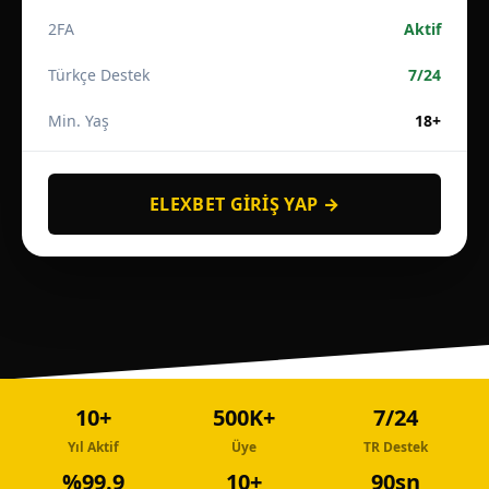
2FA
Aktif
Türkçe Destek
7/24
Min. Yaş
18+
ELEXBET GİRİŞ YAP →
10+
500K+
7/24
Yıl Aktif
Üye
TR Destek
%99.9
10+
90sn