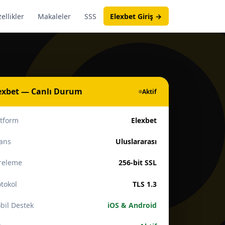
ellikler
Makaleler
SSS
Elexbet Giriş →
exbet — Canlı Durum
Aktif
atform
Elexbet
sans
Uluslararası
freleme
256-bit SSL
otokol
TLS 1.3
bil Destek
iOS & Android