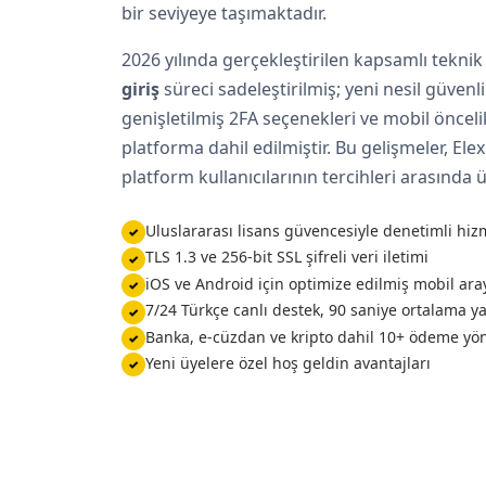
bir seviyeye taşımaktadır.
2026 yılında gerçekleştirilen kapsamlı tekni
giriş
süreci sadeleştirilmiş; yeni nesil güvenl
genişletilmiş 2FA seçenekleri ve mobil öncelik
platforma dahil edilmiştir. Bu gelişmeler, Elexb
platform kullanıcılarının tercihleri arasında üs
Uluslararası lisans güvencesiyle denetimli hiz
✓
TLS 1.3 ve 256-bit SSL şifreli veri iletimi
✓
iOS ve Android için optimize edilmiş mobil ara
✓
7/24 Türkçe canlı destek, 90 saniye ortalama ya
✓
Banka, e-cüzdan ve kripto dahil 10+ ödeme yö
✓
Yeni üyelere özel hoş geldin avantajları
✓