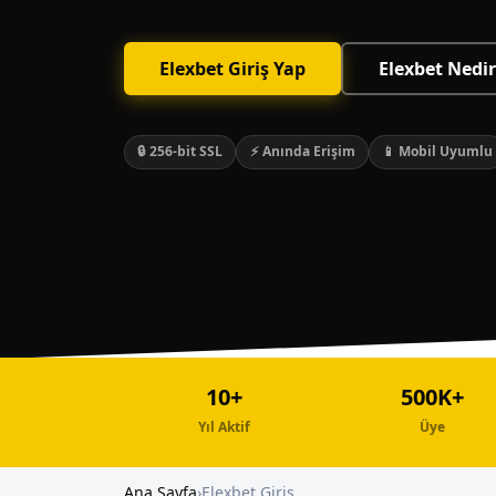
Elexbet Giriş Yap
Elexbet Nedir
🔒 256-bit SSL
⚡ Anında Erişim
📱 Mobil Uyumlu
10+
500K+
Yıl Aktif
Üye
Ana Sayfa
›
Elexbet Giriş