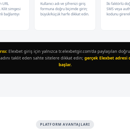
n URL
Kullanıcı adı ve şifrenizi giriş
İki faktörlü d
Kilit simgesi
formuna doğru biçimde girin;
SMS veya auth
nli bağlantıyı
büyük/küçük harfe dikkat edin.
kodunu girere
ısı:
Elexbet giriş için yalnızca tr.elexbetgir.com'da paylaşılan doğr
 adını taklit eden sahte sitelere dikkat edin;
gerçek Elexbet adresi d
başlar.
PLATFORM AVANTAJLARI