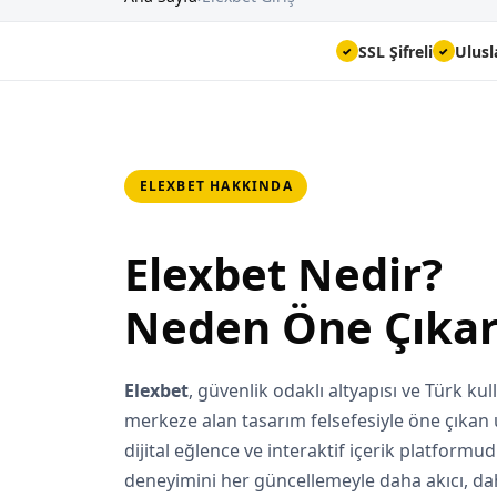
SSL Şifreli
Ulusl
✓
✓
ELEXBET HAKKINDA
Elexbet Nedir?
Neden Öne Çıkar
Elexbet
, güvenlik odaklı altyapısı ve Türk kull
merkeze alan tasarım felsefesiyle öne çıkan ul
dijital eğlence ve interaktif içerik platformud
deneyimini her güncellemeyle daha akıcı, dah