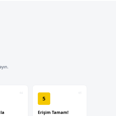
ayın.
5
la
Erişim Tamam!