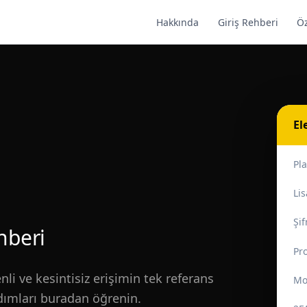
Hakkında
Giriş Rehberi
Öz
El
Pl
Li
Şi
hberi
Pr
i ve kesintisiz erişimin tek referans
Mo
adımları buradan öğrenin.