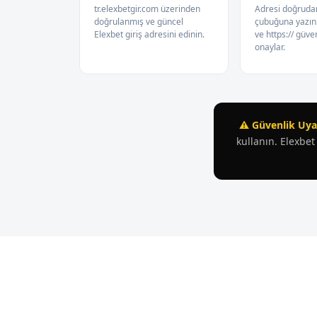
tr.elexbetgir.com üzerinden
Adresi doğruda
doğrulanmış ve güncel
çubuğuna yazın. 
Elexbet giriş adresini edinin.
ve https:// güve
onaylar.
⚠ Güvenlik Uyar
kullanın. Elexbet