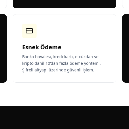
Esnek Ödeme
Banka havalesi, kredi kartı, e-cüzdan ve
kripto dahil 10'dan fazla ödeme yöntemi.
Şifreli altyapı üzerinde güvenli işlem.